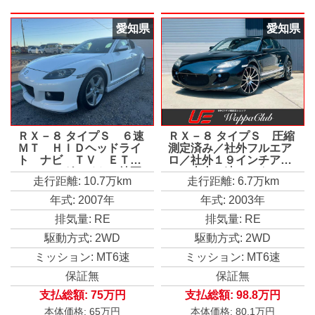
愛知県
愛知県
ＲＸ－８ タイプＳ ６速
ＲＸ－８ タイプＳ 圧縮
ＭＴ ＨＩＤヘッドライ
測定済み／社外フルエア
ト ナビ ＴＶ ＥＴ
ロ／社外１９インチアル
Ｃ フォグライト 純正
ミ／車内３連メーター／
走行距離: 10.7万km
走行距離: 6.7万km
１８インチアルミホイー
前後タワーバー／社外マ
ル 本革巻きステアリン
フラー／フォグランプ
年式: 2007年
年式: 2003年
グ 電動格納ミラー 盗
排気量: RE
排気量: RE
難防止システム 衝突安
全ボディ リアスポイラ
駆動方式: 2WD
駆動方式: 2WD
ー
ミッション: MT6速
ミッション: MT6速
保証無
保証無
支払総額:
75万円
支払総額:
98.8万円
本体価格:
65万円
本体価格:
80.1万円