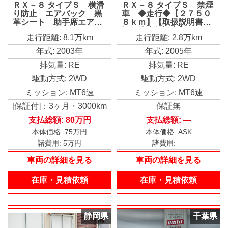
ＲＸ－８ タイプＳ 横滑
ＲＸ－８ タイプＳ 禁煙
り防止 エアバック 黒
車 ◆走行◆【２７５０
革シート 助手席エアバ
８ｋｍ】【取扱説明書◆
ッグ ＡＡＣ ＰＳ Ｐ
記録簿◆保証書】タイヤ
走行距離: 8.1万km
走行距離: 2.8万km
Ｗ リモコンキー 衝突
【アドバンフレバ◆２２
安全ボディ ＡＢＳ ロ
５／４５／Ｒ１８】【カ
年式: 2003年
年式: 2005年
－ダウン 寒冷地仕様車
ロッツェリア７インチナ
排気量: RE
排気量: RE
ビ◆フルセグ】【ＨＩＤ
ライト◆フォグ】キーレ
駆動方式: 2WD
駆動方式: 2WD
スエントリー
ミッション: MT6速
ミッション: MT6速
[保証付]：3ヶ月・3000km
保証無
支払総額:
80万円
支払総額:
—
本体価格:
75万円
本体価格:
ASK
諸費用:
5万円
諸費用:
—
車両の詳細を見る
車両の詳細を見る
在庫・見積依頼
在庫・見積依頼
静岡県
千葉県