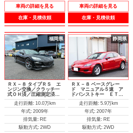
車両の詳細を見る
車両の詳細を見る
在庫・見積依頼
在庫・見積依頼
福岡県
静岡県
ＲＸ－８ タイプＲＳ エ
ＲＸ－８ ベースグレー
ンジン交換／クラッチ一
ド マニュアル５速 ア
式ＯＨ済／圧縮測定済／
ドバンストキー ＥＴ
レカロシート／ビルシュ
Ｃ ＤＳＣ スーパーＬ
走行距離: 10.0万km
走行距離: 5.9万km
タイン
ＳＤ ＨＩＤヘッドライ
ト ２２５／５５／１
年式: 2009年
年式: 2007年
６ １６インチアルミホ
排気量: RE
排気量: RE
イール オートエアコ
ン Ｗエアバック ＡＢ
駆動方式: 2WD
駆動方式: 2WD
Ｓ イモビライザー 禁