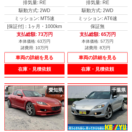
排気量: RE
排気量: RE
ーステアリング パワー
ウィンドウ
駆動方式: 2WD
駆動方式: 2WD
ミッション: MT5速
ミッション: AT6速
[保証付]：1ヶ月・1000km
保証無
支払総額:
73万円
支払総額:
65万円
本体価格:
63万円
本体価格:
57万円
諸費用:
10万円
諸費用:
8万円
車両の詳細を見る
車両の詳細を見る
在庫・見積依頼
在庫・見積依頼
愛知県
千葉県