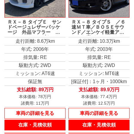
ＲＸ－８ タイプＥ サン
ＲＸ－８ タイプＳ ／６
ドベージュレザーパッケ
速ＭＴ車／ＢＯＳＥサウ
ージ 外品マフラー フ
ンド／エンケイ軽量アル
ルエアロ ローダウン
ミ／Ｄ席パワーシート／
走行距離: 8.6万km
走行距離: 10.3万km
オートクルーズコントロ
ＥＴＣ／保証付き
ール ６ＡＴ ＨＩＤ
年式: 2006年
年式: 2003年
スマートキー アルミホ
排気量: RE
排気量: RE
イール 革シート パワ
ーシート 盗難防止シス
駆動方式: 2WD
駆動方式: 2WD
テム 衝突安全ボディ
ＡＢＳ ＥＳＣ ＣＤ
ミッション: AT6速
ミッション: MT6速
エアコン
保証無
[保証付]：1ヶ月・1000km
支払総額:
89万円
支払総額:
89.9万円
本体価格:
78万円
本体価格:
77.4万円
諸費用:
11万円
諸費用:
12.5万円
車両の詳細を見る
車両の詳細を見る
在庫・見積依頼
在庫・見積依頼