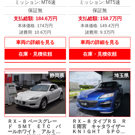
煙車
ミッション: MT6速
ミッション: MT5速
保証無
保証無
支払総額:
184.6万円
支払総額:
158.7万円
本体価格:
174万円
本体価格:
149.4万円
諸費用:
10.6万円
諸費用:
9.3万円
車両の詳細を見る
車両の詳細を見る
在庫・見積依頼
在庫・見積依頼
静岡県
埼玉県
ＲＸ－８ ベースグレー
ＲＸ－８ タイプＲＳ Ｒ
ド ５ＭＴ ＥＴＣ パ
Ｅ雨宮 キャタライザー
ールホワイト アルミホ
ＫＮＩＧＨＴ ＳＰＯＲ