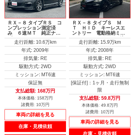
ＲＸ－８ タイプＲＳ コ
ＲＸ－８ タイプＳ Ｍ
ンプレッション測定済
Ｔ ＨＩＤ キーレスエ
み ６速ＭＴ 純正ナ
ントリー 電動格納ミラ
ビ ＥＴＣ ＲＥＣＡＲ
ー アルミホイール 盗
走行距離: 10.6万km
走行距離: 15.9万km
Ｏ製ハーフレザーシー
難防止システム 衝突安
ト ドライブレコーダー
全ボディ ＡＢＳ ＥＳ
年式: 2009年
年式: 2008年
（Ｆ・Ｒ） ＡｕｔｏＥ
Ｃ エアコン
排気量: RE
排気量: RE
ｘｅスポーツインダクシ
ョンボックス フジタエ
駆動方式: 2WD
駆動方式: 2WD
ンジニアリングマフラー
ミッション: MT6速
ミッション: MT6速
保証無
[保証付]：1ヶ月・走行無制
限
支払総額:
168万円
支払総額:
59.8万円
本体価格:
158万円
諸費用:
10万円
本体価格:
49.8万円
諸費用:
10万円
車両の詳細を見る
車両の詳細を見る
在庫・見積依頼
在庫・見積依頼