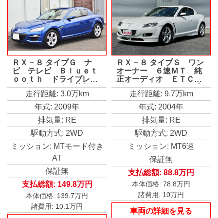
ＲＸ－８ タイプＧ ナ
ＲＸ－８ タイプＳ ワン
ビ テレビ Ｂｌｕｅｔ
オーナー ６速ＭＴ 純
ｏｏｔｈ ドライブレコ
正オーディオ ＥＴＣ
ーダー ＥＴＣ 禁煙
ＢＯＳＥ Ｄｅｆｉ３連
走行距離: 3.0万km
走行距離: 9.7万km
車 オートライト オー
メーター マツダスピー
トワイパー オートエア
ドエアロ ラジエター
年式: 2009年
年式: 2004年
コン ＨＩＤライト メ
オイルクーラー ＢＬＩ
排気量: RE
排気量: RE
ンテナンスノートあり
ＴＺ車高調 マツダスピ
記録簿 スペアアドバン
ードマフラー 純正１８
駆動方式: 2WD
駆動方式: 2WD
ストキーあり
インチアルミホイール
ミッション: MTモード付き
ミッション: MT6速
AT
保証無
保証無
支払総額:
88.8万円
支払総額:
149.8万円
本体価格:
78.8万円
諸費用:
10万円
本体価格:
139.7万円
諸費用:
10.1万円
車両の詳細を見る