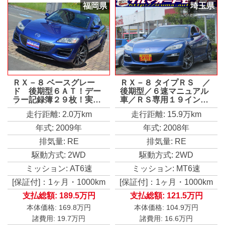
福岡県
埼玉県
ＲＸ－８ ベースグレー
ＲＸ－８ タイプＲＳ ／
ド 後期型６ＡＴ！デー
後期型／６速マニュアル
ラー記録簿２９枚！実走
車／ＲＳ専用１９インチ
行１９，７６８ｋｍ！Ｍ
アルミホイール／ＨＩＤ
走行距離: 2.0万km
走行距離: 15.9万km
ＯＰコンフォートパッケ
ヘッドライト／レカロハ
ージ！サイバーナビ！純
ーフレザーシート／スマ
年式: 2009年
年式: 2008年
正ＯＰ＆カスタム総額６
ートキー／地デジ付ナビ
排気量: RE
排気量: RE
１万以上！全国配送２１
／バックカメラ・ＥＴＣ
７８０！車検令和１０年
付／禁煙車／修復歴なし
駆動方式: 2WD
駆動方式: 2WD
５月まで！禁煙車！
／
ミッション: AT6速
ミッション: MT6速
[保証付]：1ヶ月・1000km
[保証付]：1ヶ月・1000km
支払総額:
189.5万円
支払総額:
121.5万円
本体価格:
169.8万円
本体価格:
104.9万円
諸費用:
19.7万円
諸費用:
16.6万円