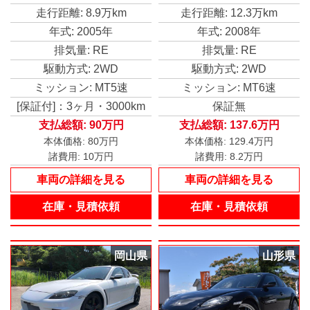
イール 記録簿 禁煙
ＴＳ マフラー ＬＡＲ
走行距離: 8.9万km
走行距離: 12.3万km
車 マニュアル
ＧＵＳ 車高調 Ｓｔｒ
ａｄａ ナビ 純正 １
年式: 2005年
年式: 2008年
９インチホイール
排気量: RE
排気量: RE
駆動方式: 2WD
駆動方式: 2WD
ミッション: MT5速
ミッション: MT6速
[保証付]：3ヶ月・3000km
保証無
支払総額:
90万円
支払総額:
137.6万円
本体価格:
80万円
本体価格:
129.4万円
諸費用:
10万円
諸費用:
8.2万円
車両の詳細を見る
車両の詳細を見る
在庫・見積依頼
在庫・見積依頼
岡山県
山形県