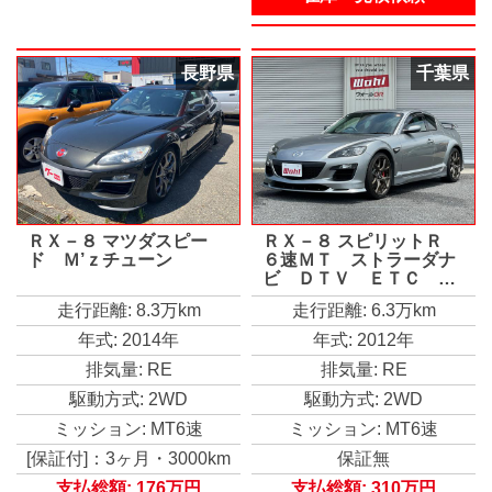
長野県
千葉県
ＲＸ－８ マツダスピー
ＲＸ－８ スピリットＲ
ド Ｍ’ｚチューン
６速ＭＴ ストラーダナ
ビ ＤＴＶ ＥＴＣ バ
ックカメラ ＲＥＣＡＲ
走行距離: 8.3万km
走行距離: 6.3万km
Ｏ製ハーフレザーシー
ト オーバードライブ製
年式: 2014年
年式: 2012年
フロントリップ Ｃ－Ｗ
排気量: RE
排気量: RE
ＥＳＴリアバンパー Ｒ
Ｅ雨宮ＥＣＵ 純正１
駆動方式: 2WD
駆動方式: 2WD
９アルミホイール
ミッション: MT6速
ミッション: MT6速
[保証付]：3ヶ月・3000km
保証無
支払総額:
176万円
支払総額:
310万円