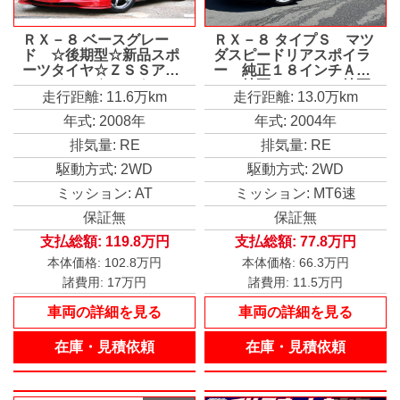
ＲＸ－８ ベースグレー
ＲＸ－８ タイプＳ マツ
ド ☆後期型☆新品スポ
ダスピードリアスポイラ
ーツタイヤ☆ＺＳＳアル
ー 純正１８インチＡ
ミホイール☆ＧＴウィン
Ｗ 純正マフラー 純正
走行距離: 11.6万km
走行距離: 13.0万km
グ☆フロントアンダース
サスペンション 社外デ
ポイラー☆オートゲージ
ィスプレイオーディオ
年式: 2008年
年式: 2004年
３連メーター☆ＭＯＭＯ
ＥＴＣ ＨＩＤヘッドラ
排気量: RE
排気量: RE
ステアリング☆ＥＴＣ☆
イト
ラジオオーディオ☆
駆動方式: 2WD
駆動方式: 2WD
ミッション: AT
ミッション: MT6速
保証無
保証無
支払総額:
119.8万円
支払総額:
77.8万円
本体価格:
102.8万円
本体価格:
66.3万円
諸費用:
17万円
諸費用:
11.5万円
車両の詳細を見る
車両の詳細を見る
在庫・見積依頼
在庫・見積依頼