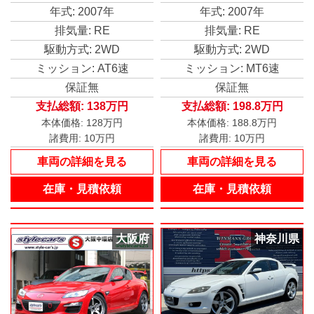
ンシステム・アドバンス
新品ミッション／新品ク
年式: 2007年
年式: 2007年
トキーレスエントリー・
ラッチ一式／新品ヘッド
排気量: RE
排気量: RE
アンサーバック機能／ト
ライト／新品ダッシュボ
ランクオープナー＆スタ
ード／外装全Ｐ／交換部
駆動方式: 2WD
駆動方式: 2WD
ートシステム＋アドバン
品リスト・記録簿有り
ストキー
ミッション: AT6速
ミッション: MT6速
保証無
保証無
支払総額:
138万円
支払総額:
198.8万円
本体価格:
128万円
本体価格:
188.8万円
諸費用:
10万円
諸費用:
10万円
車両の詳細を見る
車両の詳細を見る
在庫・見積依頼
在庫・見積依頼
大阪府
神奈川県