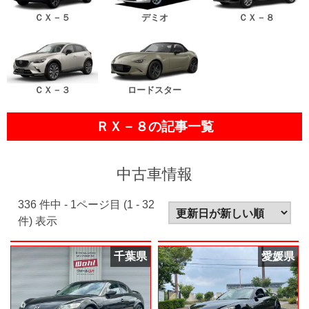
ＣＸ－５
デミオ
ＣＸ－８
ＣＸ－３
ロードスター
ＲＸ－８の記事一覧
中古車情報
336
件中 -
1
ページ目 (
1 - 32
件) 表示
千葉県
愛媛県