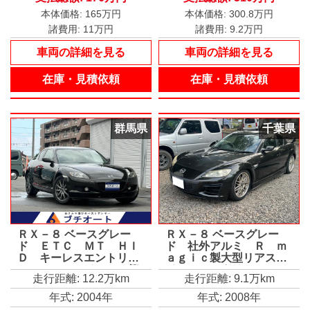
本体価格:
165万円
本体価格:
300.8万円
諸費用:
11万円
諸費用:
9.2万円
車両の詳細を見る
車両の詳細を見る
在庫・見積依頼
在庫・見積依頼
群馬県
千葉県
ＲＸ－８ ベースグレー
ＲＸ－８ ベースグレー
ド ＥＴＣ ＭＴ ＨＩ
ド 社外アルミ Ｒ ｍ
Ｄ キーレスエントリ
ａｇｉｃ製大型リアスポ
ー アルミホイール 衝
イラーロータリーエンジ
走行距離: 12.2万km
走行距離: 9.1万km
突安全ボディ ＡＢＳ
ン 社外ナビ 地デジＢ
ＥＳＣ ＣＤ ＭＤ カ
ｌｕｅｔｏｏｔｈ
年式: 2004年
年式: 2008年
セット エアコン パワ