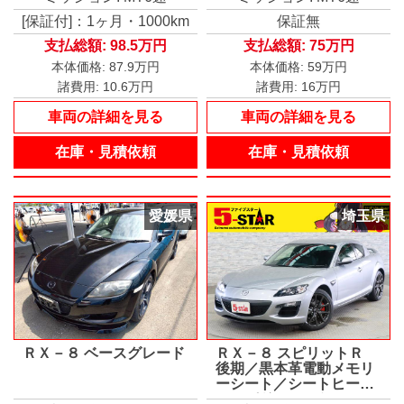
[保証付]：1ヶ月・1000km
保証無
支払総額:
98.5万円
支払総額:
75万円
本体価格:
87.9万円
本体価格:
59万円
諸費用:
10.6万円
諸費用:
16万円
車両の詳細を見る
車両の詳細を見る
在庫・見積依頼
在庫・見積依頼
愛媛県
埼玉県
ＲＸ－８ ベースグレード
ＲＸ－８ スピリットＲ
後期／黒本革電動メモリ
ーシート／シートヒータ
ー／パドルシフト／スマ