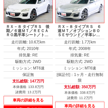
ＲＸ－８ タイプＲＳ 後
ＲＸ－８ タイプＲＳ ６
期／６速ＭＴ／ＲＥＣＡ
速ＭＴ／オプションＢＯ
ＲＯ黒半革シート／トラ
ＳＥサウンド／半革レカ
ンクスポイラー／イクリ
ロシート／革巻きステア
走行距離: 10.6万km
走行距離: 1.7万km
プスナビ／地デジ／Ｂｌ
リング／トランクスポイ
ｕｅｔｏｏｔｈ／ＥＴＣ
ラー／ＨＩＤオートライ
年式: 2010年
年式: 2008年
／バックカメラ／スマー
ト／純正ＡＷ／ＥＴＣ／
排気量: RE
排気量: RE
トキー／ＨＩＤオートラ
純正ＡＷ
イト／純正ＡＷ
駆動方式: 2WD
駆動方式: 2WD
ミッション: MT6速
ミッション: MT6速
保証無
[保証付]：1ヶ月・走行無制
限
支払総額:
147万円
支払総額:
350万円
本体価格:
133.8万円
諸費用:
13.2万円
本体価格:
338.8万円
諸費用:
11.2万円
車両の詳細を見る
車両の詳細を見る