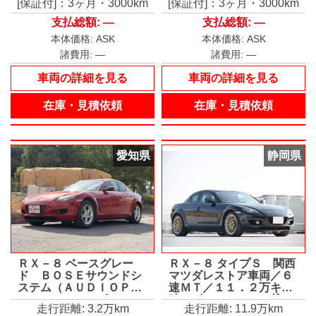
[保証付]：3ヶ月・3000km
[保証付]：3ヶ月・3000km
支払総額:
—
支払総額:
—
本体価格:
ASK
本体価格:
ASK
諸費用:
—
諸費用:
—
車両の詳細を見る
車両の詳細を見る
在庫・見積依頼
在庫・見積依頼
愛知県
静岡県
ＲＸ－８ ベースグレー
ＲＸ－８ タイプＳ 関西
ド ＢＯＳＥサウンドシ
マツダレストア車両／６
ステム（ＡＵＤＩＯＰＩ
速ＭＴ／１１．２万キロ
ＬＯＴ）＋９スピーカ
時リビルトエンジン載せ
走行距離: 3.2万km
走行距離: 11.9万km
ー・ＤＶＤナビゲーショ
替え／１０．１万キロ時