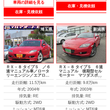
車両の詳細を見る
在庫・見積依頼
在庫・見積依頼
埼玉県
新潟県
ＲＸ－８ タイプＳ ／６
ＲＸ－８ タイプＳ ６速
速マニュアル車／ロータ
マニュアル 後期型セル
リーエンジン／エアロパ
モーター マツダスポー
ーツ付／ＨＩＤヘッドラ
ツサウンドマフラー 純
走行距離: 11.5万km
走行距離: 9.8万km
イト／純正アルミホイー
正ナビ ＣＤ ＥＴＣ
ル／純正ＤＶＤナビ／禁
ＡＤＶＡＮ１８アルミ
年式: 2004年
年式: 2003年
煙車／記録簿付／修復歴
スタッドレス有（純正１
排気量: RE
排気量: RE
なし／
８アルミ） ディーラー
記録簿２３枚 整備手
駆動方式: 2WD
駆動方式: 2WD
帳 取扱説明書
ミッション: MT6速
ミッション: MT6速