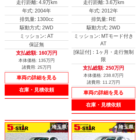
走行距離: 4.9万km
走行距離: 3.6万km
ートキー／ＥＴＣ／横滑
り防止装置／クラリオン
年式: 2004年
年式: 2012年
オーディオ／ＨＩＤオー
排気量: 1300cc
排気量: RE
トライト／純正ＡＷ
駆動方式: 2WD
駆動方式: 2WD
ミッション: AT
ミッション: MTモード付き
AT
保証無
[保証付]：1ヶ月・走行無制
支払総額:
160万円
限
本体価格:
135万円
諸費用:
25万円
支払総額:
250万円
本体価格:
238.8万円
車両の詳細を見る
諸費用:
11.2万円
在庫・見積依頼
車両の詳細を見る
在庫・見積依頼
埼玉県
埼玉県