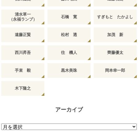
清水草一
石橋 寛
すぎもと たかよし
（永福ランプ）
遠藤正賢
松村 透
加茂 新
西川昇吾
往 機人
齊藤優太
手束 毅
黒木美珠
岡本幸一郎
木下隆之
アーカイブ
ア
ー