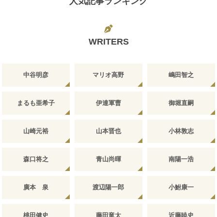
人気記事ランキング
WRITERS
中谷明彦
マリオ高野
嶋田智之
まるも亜希子
伊達軍曹
御堀直嗣
山崎元裕
山本晋也
小林敦志
森口将之
青山尚暉
南陽一浩
廣本 泉
渡辺陽一郎
小鮒康一
桃田健史
藤田竜太
近藤暁史