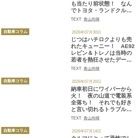
も当たり前状態！ なん
でトヨタ・ランドクルー
ザーはここまで人気なの
TEXT:
青山尚暉
か？
カ
自動車コラム
2026年07月30日
テ
ゴ
じつはハチロクよりも売
リ
ー
れたキューニー！ AE92
レビン＆トレノは当時の
若者を熱狂させたデート
カーだった
TEXT:
青山尚暉
カ
自動車コラム
2026年07月20日
テ
ゴ
納車初日にワイパーから
リ
ー
火！ 夜の山道で電装系
全落ち！ それでも好き
と言い切れるトラブルだ
らけの「マセラティ・ビ
TEXT:
青山尚暉
トゥルボ」の魔力を元オ
カ
ーナーが語る
自動車コラム
2026年07月14日
テ
ゴ