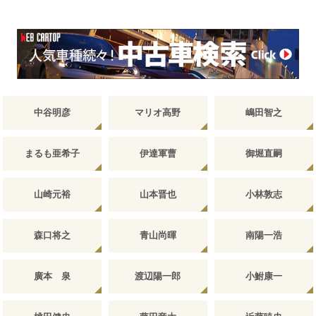
中谷明彦
マリオ高野
嶋田智之
まるも亜希子
伊達軍曹
御堀直嗣
山崎元裕
山本晋也
小林敦志
森口将之
青山尚暉
南陽一浩
廣本 泉
渡辺陽一郎
小鮒康一