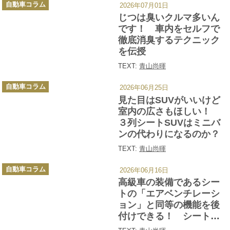
カ
自動車コラム
2026年07月01日
テ
ゴ
じつは臭いクルマ多いん
リ
ー
です！ 車内をセルフで
徹底消臭するテクニック
を伝授
TEXT:
青山尚暉
カ
自動車コラム
2026年06月25日
テ
ゴ
見た目はSUVがいいけど
リ
ー
室内の広さもほしい！
３列シートSUVはミニバ
ンの代わりになるのか？
TEXT:
青山尚暉
カ
自動車コラム
2026年06月16日
テ
ゴ
高級車の装備であるシー
リ
ー
トの「エアベンチレーシ
ョン」と同等の機能を後
付けできる！ シートカ
バータイプを試してみた