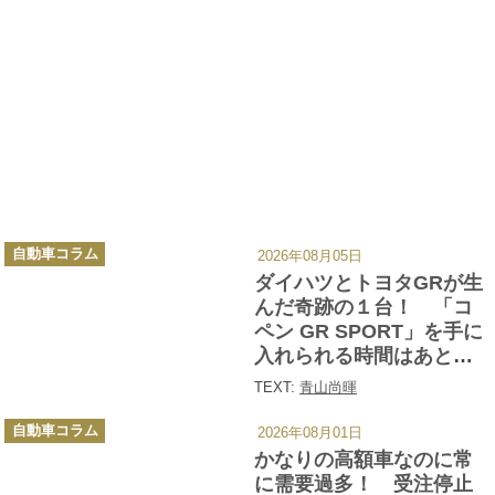
スタイル」を提言。小学館@DIME、
PETomorrow、レスポンスの連載「青山尚暉
のわんダフルカーライフ」などで愛犬との
ライフスタイル、ドッグフレンドリーカー
記事を展開中。自称自動車評論犬!?として活
動する愛犬のラブラドールレトリバー、ジ
ャックラッセルはいずれも保護犬。カート
ップの連載「CT DOG」をまとめた『愛犬と
カ
乗るクルマ』はドッグフレンドリーカー選
自動車コラム
2026年08月05日
テ
ゴ
ダイハツとトヨタGRが生
び、愛犬とのドライブ旅行のバイブルとな
リ
ー
んだ奇跡の１台！ 「コ
るムック本。著書に「ぼくたちの外車獲得
ペン GR SPORT」を手に
宣言」、「すごい海外旅行術」など。現
入れられる時間はあとわ
在、輸入車の純正ペットアクセサリーの企
ずか!!
TEXT:
青山尚暉
画、開発、デザインにも携わっている。
カ
自動車コラム
2026年08月01日
テ
ゴ
かなりの高額車なのに常
リ
ー
に需要過多！ 受注停止