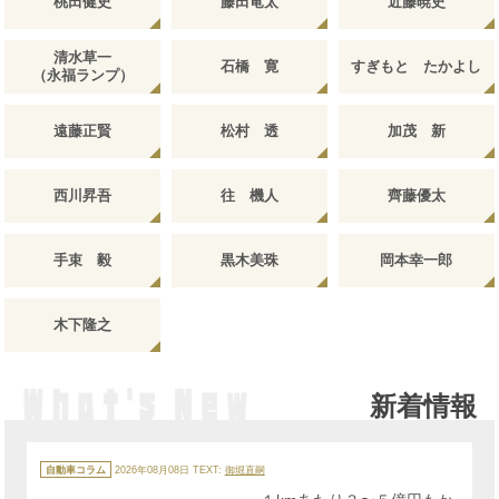
桃田健史
藤田竜太
近藤暁史
清水草一
石橋 寛
すぎもと たかよし
（永福ランプ）
遠藤正賢
松村 透
加茂 新
西川昇吾
往 機人
齊藤優太
手束 毅
黒木美珠
岡本幸一郎
木下隆之
新着情報
カ
テ
自動車コラム
2026年08月08日
TEXT:
御堀直嗣
ゴ
リ
ー