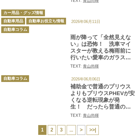
TEXT:
青山尚暉
ら快適すぎて猛暑ウェル
カ
カムだった
カー用品・グッズ情報
テ
ゴ
自動車用品
自動車お役立ち情報
リ
2026年06月11日
ー
自動車コラム
雨が降って「全然見えな
い」は恐怖！ 洗車マイ
スターが教える梅雨前に
行いたい愛車のガラス＆
ミラーメンテ
TEXT:
青山尚暉
カ
自動車コラム
2026年06月06日
テ
ゴ
補助金で普通のプリウス
リ
ー
よりもプリウスPHEVが安
くなる逆転現象が発
生！ だったら普通のプ
リウスって買う意味あ
TEXT:
青山尚暉
る？
1
2
3
...
>
>>|