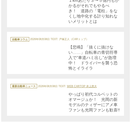
１kmあたり３〜５億円もか
かるがそれでもやるべ
き！ 道路の「電柱」をな
くし地中化する計り知れな
いメリットとは
カ
テ
自動車コラム
2026年08月08日
TEXT: 戸塚正人（CARトップ）
ゴ
リ
【悲鳴】「抜くに抜けな
ー
い……」自転車の青切符導
入で”車道ハミ出し”が急増
中！ ドライバーを襲う恐
怖とイライラ
カ
テ
最新自動車ニュース
2026年08月08日
TEXT:
WEB CARTOP 井上悠大
ゴ
リ
やっぱり初代コルベットの
ー
オマージュか！ 光岡の新
モデルのティザーにアメ車
ファンも光岡ファンも歓喜!!