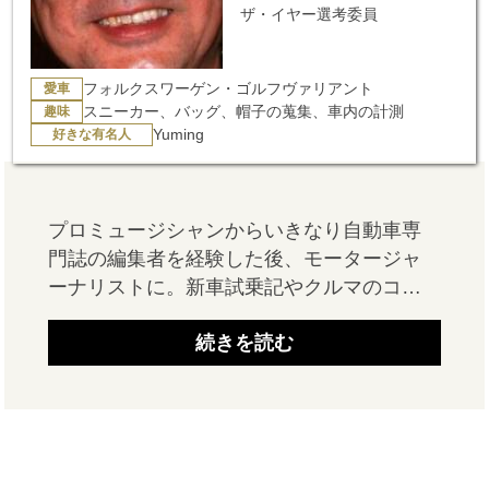
ザ・イヤー選考委員
愛車
フォルクスワーゲン・ゴルフヴァリアント
趣味
スニーカー、バッグ、帽子の蒐集、車内の計測
好きな有名人
Yuming
プロミュージシャンからいきなり自動車専
門誌の編集者を経験した後、モータージャ
ーナリストに。新車試乗記やクルマのコラ
ムだけでなく、1台のクルマに対して30カ所
続きを読む
以上を独自開発ツールで計測するパッケー
ジ解説についてもこだわりまくる性分。ま
た、ドッグライフプロデューサーとして愛
犬とのドライブ術、ペットと泊まれる宿に
ついても情報発信。Web、専門誌、一般
誌、ラジオなどで「愛犬との快適安心な旅