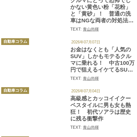
クルマにとって恐怖でし
リ
ー
かない黄色い粉「花粉」
と「黄砂」！ 普通の洗
車はNGな両者の対処法を
洗車マイスターが伝授!!
TEXT:
青山尚暉
カ
自動車コラム
2026年07月07日
テ
ゴ
お金はなくとも「人気の
リ
ー
SUV」しかもモテるクル
マに乗れる！ 中古100万
円で狙えるイケてるSUV
を厳選した
TEXT:
青山尚暉
カ
自動車コラム
2026年07月04日
テ
ゴ
高級感とカッコイイクー
リ
ー
ペスタイルに男も女も熱
狂！ 初代ソアラは歴史
に残る衝撃作
TEXT:
青山尚暉