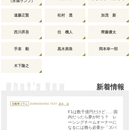
（永福ランプ）
遠藤正賢
松村 透
加茂 新
西川昇吾
往 機人
齊藤優太
手束 毅
黒木美珠
岡本幸一郎
木下隆之
新着情報
カ
テ
自動車コラム
2026年08月09日
TEXT:
廣本 泉
ゴ
リ
F1は数千億円だけど……国
ー
内だったら夢が叶う？ レ
ーシングチームオーナーに
なるには幾ら必要か「ズバ