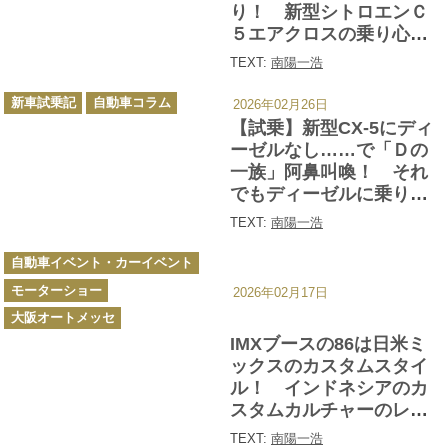
り！ 新型シトロエンＣ
５エアクロスの乗り心地
が別次元すぎる
TEXT:
南陽一浩
カ
新車試乗記
自動車コラム
2026年02月26日
テ
ゴ
【試乗】新型CX-5にディ
リ
ー
ーゼルなし……で「Ｄの
一族」阿鼻叫喚！ それ
でもディーゼルに乗りた
いひとには「CX-60」か
TEXT:
南陽一浩
「マツダ３」か「現行CX-
カ
5」か乗り比べて考えてみ
自動車イベント・カーイベント
テ
ゴ
た
モーターショー
リ
2026年02月17日
ー
大阪オートメッセ
IMXブースの86は日米ミ
ックスのカスタムスタイ
ル！ インドネシアのカ
スタムカルチャーのレベ
ルが激高だった【大阪オ
TEXT:
南陽一浩