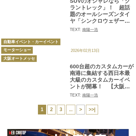
SUVのオシャレなら「グ
ラントレック」！ 超話
題のオールシーズンタイ
ヤ「シンクロウェザー」
も並ぶダンロップの勢い
TEXT:
南陽一浩
がヤバい【大阪オートメ
カ
ッセ2026】
自動車イベント・カーイベント
テ
ゴ
モーターショー
リ
2026年02月13日
ー
大阪オートメッセ
600台超のカスタムカーが
南港に集結する西日本最
大級のカスタムカーイベ
ントが開幕！ 【大阪オ
ートメッセ2026】
TEXT:
南陽一浩
1
2
3
...
>
>>|