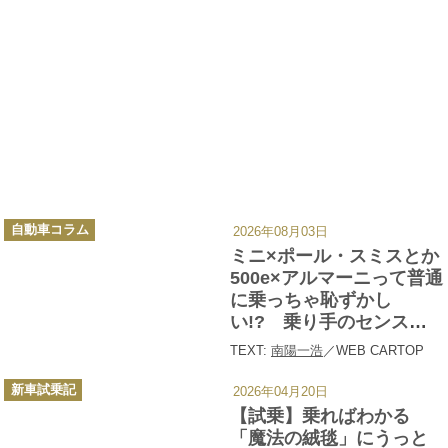
媒体に試乗記やコラム、紀行文等を寄稿
中。欧州の交通政策や道路事情、規制やマ
ナー等も、現地で豊富なドライブを通じて
経験し、近年は自動車で行く旅行も積極的
に提唱している。
カ
自動車コラム
2026年08月03日
テ
ゴ
ミニ×ポール・スミスとか
リ
ー
500e×アルマーニって普通
に乗っちゃ恥ずかし
い!? 乗り手のセンスも
問われる「ハイブランド
TEXT:
南陽一浩
／WEB CARTOP
コラボ車」と「歴史に残
カ
るアパレルコラボ車」大
新車試乗記
2026年04月20日
テ
ゴ
全
【試乗】乗ればわかる
リ
ー
「魔法の絨毯」にうっと