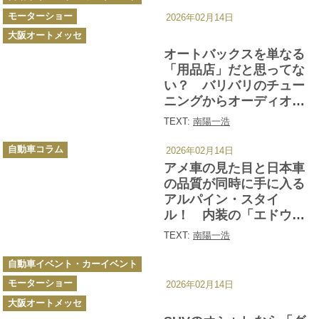
テ
ゴ
モーターショー
リ
2026年02月14日
ー
大阪オートメッセ
オートバックスを単なる
「用品店」だと思ってな
い？ バリバリのチュー
ニングからオーディオま
で自動車カスタムなんで
TEXT:
南陽一浩
もお任せのショップだっ
カ
た【大阪オートメッセ
自動車コラム
2026年02月14日
テ
ゴ
2026】
アメ車の見た目と日本車
リ
ー
の品質が同時に手に入る
アルパイン・スタイ
ル！ 内装の「エドウイ
ン」仕様は激熱!! 【大阪
TEXT:
南陽一浩
オートメッセ2026】
カ
自動車イベント・カーイベント
テ
ゴ
モーターショー
リ
2026年02月14日
ー
大阪オートメッセ