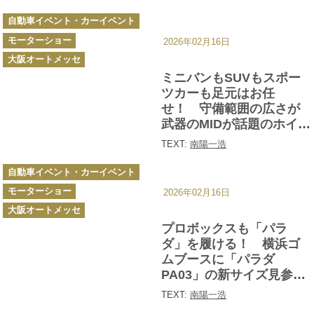
ートメッセ2026】
カ
自動車イベント・カーイベント
テ
ゴ
モーターショー
リ
2026年02月16日
ー
大阪オートメッセ
ミニバンもSUVもスポー
ツカーも足元はお任
せ！ 守備範囲の広さが
武器のMIDが話題のホイー
ルに新作を続々投入【大
TEXT:
南陽一浩
阪オートメッセ2026】
カ
自動車イベント・カーイベント
テ
ゴ
モーターショー
リ
2026年02月16日
ー
大阪オートメッセ
プロボックスも「パラ
ダ」を履ける！ 横浜ゴ
ムブースに「パラダ
PA03」の新サイズ見参
【大阪オートメッセ
TEXT:
南陽一浩
2026】