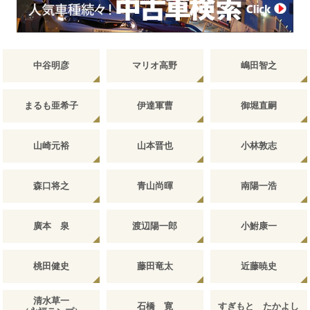
中谷明彦
マリオ高野
嶋田智之
まるも亜希子
伊達軍曹
御堀直嗣
山崎元裕
山本晋也
小林敦志
森口将之
青山尚暉
南陽一浩
廣本 泉
渡辺陽一郎
小鮒康一
桃田健史
藤田竜太
近藤暁史
清水草一
石橋 寛
すぎもと たかよし