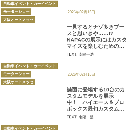
カ
自動車イベント・カーイベント
テ
ゴ
モーターショー
リ
2026年02月15日
ー
大阪オートメッセ
一見するとナゾ多きブー
スと思いきや……!?
NAPACの展示にはカスタ
マイズを楽しむための知
恵が詰まっていた！【大
TEXT:
南陽一浩
阪オートメッセ2026】
カ
自動車イベント・カーイベント
テ
ゴ
モーターショー
リ
2026年02月15日
ー
大阪オートメッセ
誌面に登場する10台のカ
スタムモデルを展示
中！ ハイエース＆プロ
ボックス最旬カスタム最
前線【大阪オートメッセ
TEXT:
南陽一浩
2026】
カ
自動車イベント・カーイベント