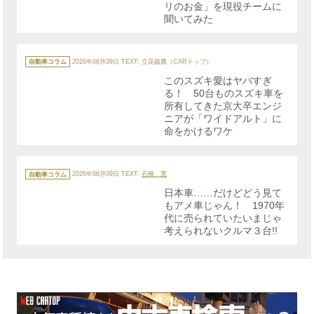
リのお金」を現役チームに
聞いてみた
カ
テ
自動車コラム
2026年08月09日
TEXT: 立花義鷹（CARトップ）
ゴ
リ
このスズキ愛はヤバすぎ
ー
る！ 50台ものスズキ車を
所有してきた京大卒エンジ
ニアが「ワイドアルト」に
命をかけるワケ
カ
テ
自動車コラム
2026年08月09日
TEXT:
石橋 寛
ゴ
リ
日本車……だけどどう見て
ー
もアメ車じゃん！ 1970年
代に売られていたいまじゃ
考えられないクルマ３台!!