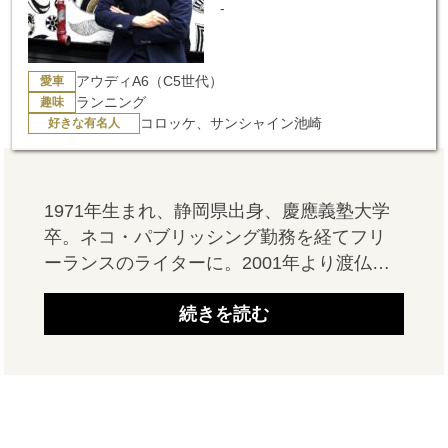
-
愛車
アウディA6（C5世代）
趣味
ランニング
好きな有名人
コロッケ、サンシャイン池崎
1971年生まれ、静岡県出身、慶應義塾大学
卒。ネコ・パブリッシング勤務を経てフリ
ーランスのライターに。2001年より渡仏し
ランス・シャンパーニュ・アルデンヌ大学
続きを読む
にて修士号取得。パリを拠点に自動車・時
計・男性ファッション・旅行等の分野にお
いて、おもに日仏の男性誌や専門誌へ寄稿
し、企業や美術館のリサーチやコーディネ
イト、通訳も手がける。2014年に帰国して
活動の場を東京に移し、雑誌全般とウェブ