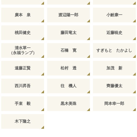
廣本 泉
渡辺陽一郎
小鮒康一
桃田健史
藤田竜太
近藤暁史
清水草一
石橋 寛
すぎもと たかよし
（永福ランプ）
遠藤正賢
松村 透
加茂 新
西川昇吾
往 機人
齊藤優太
手束 毅
黒木美珠
岡本幸一郎
木下隆之