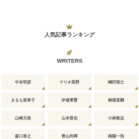
人気記事ランキング
WRITERS
中谷明彦
マリオ高野
嶋田智之
まるも亜希子
伊達軍曹
御堀直嗣
山崎元裕
山本晋也
小林敦志
森口将之
青山尚暉
南陽一浩