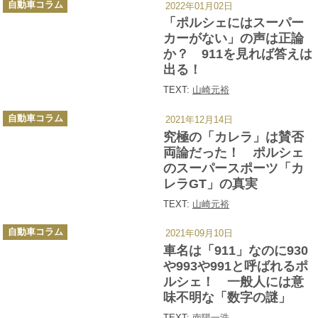
自動車コラム
2022年01月02日
テ
ゴ
「ポルシェにはスーパー
リ
ー
カーがない」の声は正論
か？ 911を見れば答えは
出る！
TEXT:
山崎元裕
カ
自動車コラム
2021年12月14日
テ
ゴ
究極の「カレラ」は賛否
リ
ー
両論だった！ ポルシェ
のスーパースポーツ「カ
レラGT」の真実
TEXT:
山崎元裕
カ
自動車コラム
2021年09月10日
テ
ゴ
車名は「911」なのに930
リ
ー
や993や991と呼ばれるポ
ルシェ！ 一般人には意
味不明な「数字の謎」
TEXT:
南陽一浩