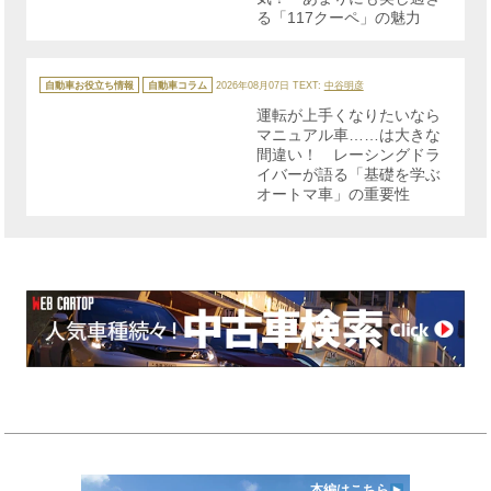
る「117クーペ」の魅力
カ
テ
自動車お役立ち情報
自動車コラム
2026年08月07日
TEXT:
中谷明彦
ゴ
リ
運転が上手くなりたいなら
ー
マニュアル車……は大きな
間違い！ レーシングドラ
イバーが語る「基礎を学ぶ
オートマ車」の重要性
本編はこちら