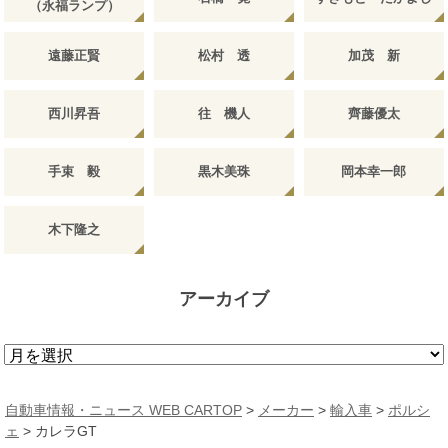
（永福ランプ）
遠藤正賢
松村 透
加茂 新
西川昇吾
往 機人
齊藤優太
手束 毅
黒木美珠
岡本幸一郎
木下隆之
アーカイブ
ア
ー
カ
自動車情報・ニュース WEB CARTOP
>
メーカー
>
輸入車
>
ポルシ
イ
ェ
> カレラGT