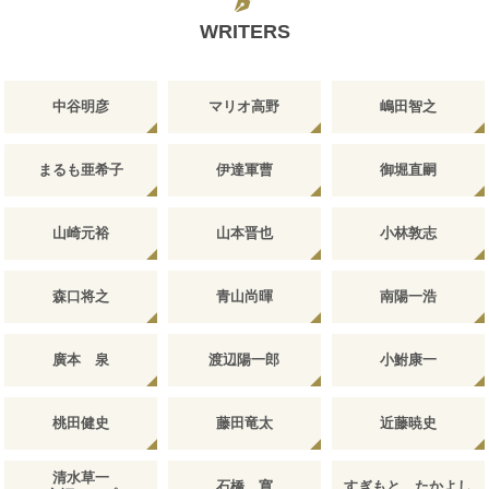
WRITERS
中谷明彦
マリオ高野
嶋田智之
まるも亜希子
伊達軍曹
御堀直嗣
山崎元裕
山本晋也
小林敦志
森口将之
青山尚暉
南陽一浩
廣本 泉
渡辺陽一郎
小鮒康一
桃田健史
藤田竜太
近藤暁史
清水草一
石橋 寛
すぎもと たかよし