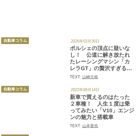
カ
自動車コラム
2026年03月30日
テ
ゴ
ポルシェの頂点に疑いな
リ
ー
し！ 公道に解き放たれ
たレーシングマシン「カ
レラGT」の贅沢すぎる中
身【21世紀スーパーカー
TEXT:
山崎元裕
FILE #024】
カ
自動車コラム
2022年09月14日
テ
ゴ
新車で買えるのはたった
リ
ー
２車種！ 人生１度は乗
ってみたい「V10」エンジ
ンの魅力と搭載車
TEXT:
山本晋也
カ