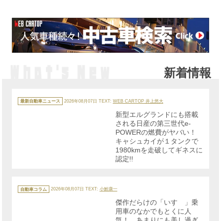
新着情報
カ
テ
最新自動車ニュース
2026年08月07日
TEXT:
WEB CARTOP 井上悠大
ゴ
リ
新型エルグランドにも搭載
ー
される日産の第三世代e-
POWERの燃費がヤバい！
キャシュカイが１タンクで
1980kmを走破してギネスに
認定!!
カ
テ
自動車コラム
2026年08月07日
TEXT:
小鮒康一
ゴ
リ
傑作だらけの「いすゞ」乗
ー
用車のなかでもとくに人
気！ あまりにも美し過ぎ