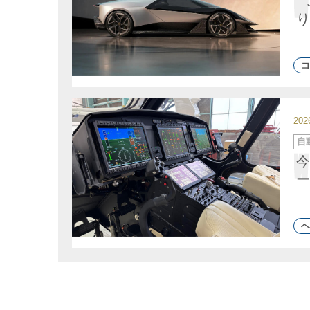
リ
ー
り
コ
20
カ
自
テ
ゴ
今
リ
ー
ー
ヘ