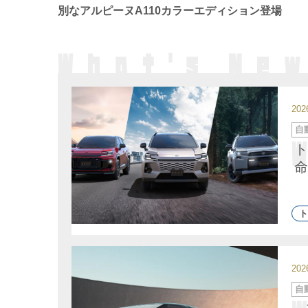
別なアルピーヌA110カラーエディション登場
20
カ
自
テ
ゴ
ト
リ
ー
命
ト
20
カ
自
テ
ゴ