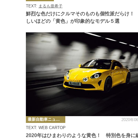
ゴ
TEXT:
まるも亜希子
リ
ー
鮮烈な色だけにクルマそのものも個性派だらけ！
しいほどの「黄色」が印象的なモデル５選
カ
最新自動車ニュース
2020年0
テ
ゴ
TEXT: WEB CARTOP
リ
ー
2020年はひまわりのような黄色！ 特別色を身に