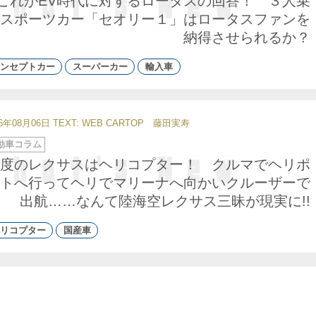
これがEV時代に対するロータスの回答！ ３人乗
スポーツカー「セオリー１」はロータスファンを
納得させられるか？
ンセプトカー
スーパーカー
輸入車
26年08月06日
TEXT: WEB CARTOP 藤田実寿
動車コラム
度のレクサスはヘリコプター！ クルマでヘリポ
トへ行ってヘリでマリーナへ向かいクルーザーで
出航……なんて陸海空レクサス三昧が現実に!!
リコプター
国産車