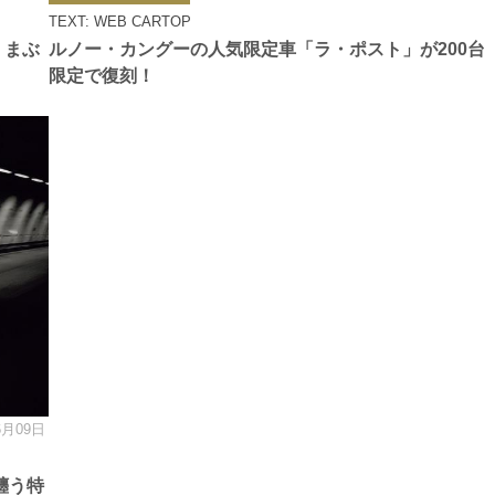
ゴ
TEXT: WEB CARTOP
リ
ー
 まぶ
ルノー・カングーの人気限定車「ラ・ポスト」が200台
限定で復刻！
6月09日
纏う特