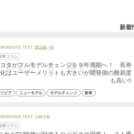
新着
26年08月07日
TEXT:
渡辺陽一郎
動車コラム
ヨタがフルモデルチェンジを９年周期へ！ 長寿
化はユーザーメリットも大きいが開発側の難易度
も高い!!
リビア
ニューモデル
モデルチェンジ
新車
26年08月06日
TEXT: 山崎元裕
動車コラム