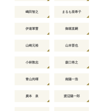
嶋田智之
まるも亜希子
伊達軍曹
御堀直嗣
山崎元裕
山本晋也
小林敦志
森口将之
青山尚暉
南陽一浩
廣本 泉
渡辺陽一郎