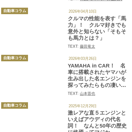
カ
自動車コラム
2026年04月10日
テ
ゴ
クルマの性能を表す「馬
リ
ー
力」！ クルマ好きでも
意外と知らない「そもそ
も馬力とは？」
TEXT:
藤田竜太
カ
自動車コラム
2026年03月26日
テ
ゴ
YAMAHA in CAR！ 名
リ
ー
車に搭載されたヤマハが
生み出した名エンジンを
探ってみたらもの凄い数
だった
TEXT:
山本晋也
カ
自動車コラム
2025年12月29日
テ
ゴ
激レアな直５エンジンと
リ
ー
いえばアウディの代名
詞！ なんと50年の歴史