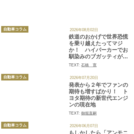
カ
自動車コラム
2026年08月02日
テ
ゴ
鉄道のおかげで世界恐慌
リ
ー
を乗り越えたってマジ
か！ ハイパーカーでお
馴染みのブガッティが作
った怪物高速列車「オー
TEXT:
石橋 寛
トレール」とは
カ
自動車コラム
2026年07月20日
テ
ゴ
発表から２年でファンの
リ
ー
期待も増すばかり！ ト
ヨタ期待の新世代エンジ
ンの現在地
TEXT:
御堀直嗣
カ
自動車コラム
2026年06月07日
テ
ゴ
もしかしたら「アンモニ
リ