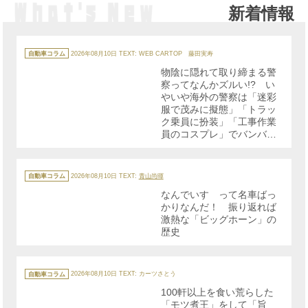
新着情報
カ
テ
自動車コラム
2026年08月10日
TEXT: WEB CARTOP 藤田実寿
ゴ
リ
物陰に隠れて取り締まる警
ー
察ってなんかズルい!? い
やいや海外の警察は「迷彩
服で茂みに擬態」「トラッ
ク乗員に扮装」「工事作業
員のコスプレ」でバンバン
取り締まっていた!!
カ
テ
自動車コラム
2026年08月10日
TEXT:
青山尚暉
ゴ
リ
なんでいすゞって名車ばっ
ー
かりなんだ！ 振り返れば
激熱な「ビッグホーン」の
歴史
カ
テ
自動車コラム
2026年08月10日
TEXT: カーツさとう
ゴ
リ
100軒以上を食い荒らした
ー
「モツ煮王」をして「旨