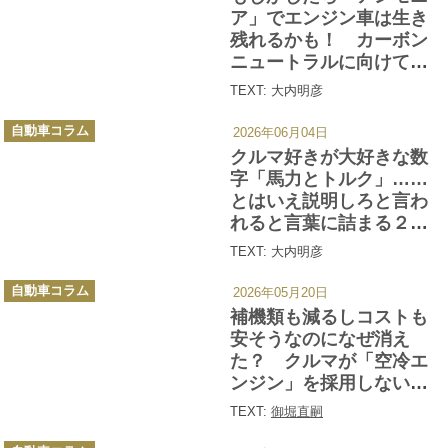
ー
ア」でエンジン車は生き
残れるかも！ カーボン
ニュートラルに向けて実
用化間近の新たな技術と
TEXT: 大内明彦
は
カ
自動車コラム
2026年06月04日
テ
ゴ
クルマ好きが大好きな数
リ
ー
字「馬力とトルク」……
とはいえ説明しろと言わ
れると言葉に詰まる２つ
の数字の意味とは
TEXT: 大内明彦
カ
自動車コラム
2026年05月20日
テ
ゴ
補機類も減るしコストも
リ
ー
安そうなのになぜ消え
た？ クルマが「空冷エ
ンジン」を採用しないワ
ケ
TEXT:
御堀直嗣
カ