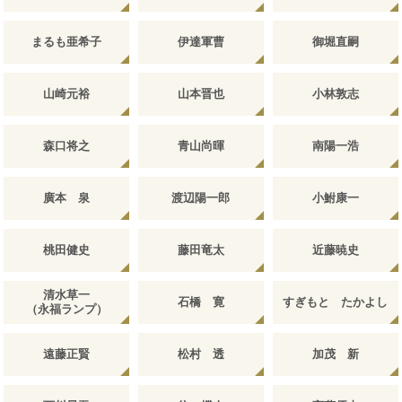
まるも亜希子
伊達軍曹
御堀直嗣
山崎元裕
山本晋也
小林敦志
森口将之
青山尚暉
南陽一浩
廣本 泉
渡辺陽一郎
小鮒康一
桃田健史
藤田竜太
近藤暁史
清水草一
石橋 寛
すぎもと たかよし
（永福ランプ）
遠藤正賢
松村 透
加茂 新