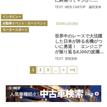
に終焉ってマジか……
TEXT: WEB CARTOP 藤田実寿
カ
インタビュー
テ
ゴ
自動車イベント・カーイベント
リ
2025年12月28日
ー
モータースポーツ
世界中のレースで大活躍
した日本が誇る名機がつ
いに勇退！ エンジニア
が振り返るEJ20の波瀾万
丈ヒストリー
TEXT: 雪岡直樹
1
2
3
...
>
>>|