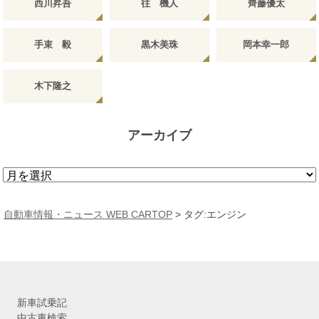
西川昇吾
往 機人
齊藤優太
手束 毅
黒木美珠
岡本幸一郎
木下隆之
アーカイブ
ア
ー
カ
自動車情報・ニュース WEB CARTOP
>
タグ:エンジン
イ
ブ
新車試乗記
中古車検索