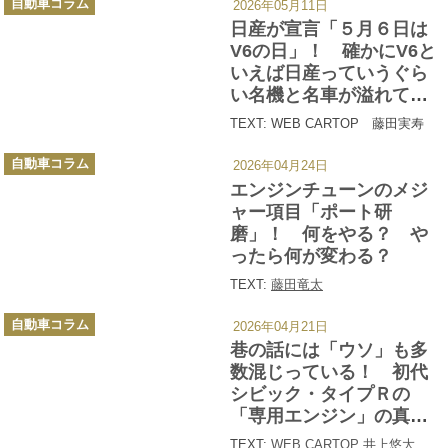
自動車コラム
2026年05月11日
テ
ゴ
日産が宣言「５月６日は
リ
ー
V6の日」！ 確かにV6と
いえば日産っていうぐら
い名機と名車が溢れてい
る!!
TEXT: WEB CARTOP 藤田実寿
カ
自動車コラム
2026年04月24日
テ
ゴ
エンジンチューンのメジ
リ
ー
ャー項目「ポート研
磨」！ 何をやる？ や
ったら何が変わる？
TEXT:
藤田竜太
カ
自動車コラム
2026年04月21日
テ
ゴ
巷の話には「ウソ」も多
リ
ー
数混じっている！ 初代
シビック・タイプＲの
「専用エンジン」の真実
をオーナーが語る!!
TEXT:
WEB CARTOP 井上悠大