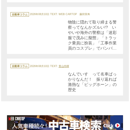
カ
テ
自動車コラム
2026年08月10日
TEXT: WEB CARTOP 藤田実寿
ゴ
リ
物陰に隠れて取り締まる警
ー
察ってなんかズルい!? い
やいや海外の警察は「迷彩
服で茂みに擬態」「トラッ
ク乗員に扮装」「工事作業
員のコスプレ」でバンバン
取り締まっていた!!
カ
テ
自動車コラム
2026年08月10日
TEXT:
青山尚暉
ゴ
リ
なんでいすゞって名車ばっ
ー
かりなんだ！ 振り返れば
激熱な「ビッグホーン」の
歴史