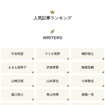
人気記事ランキング
WRITERS
中谷明彦
マリオ高野
嶋田智之
まるも亜希子
伊達軍曹
御堀直嗣
山崎元裕
山本晋也
小林敦志
森口将之
青山尚暉
南陽一浩