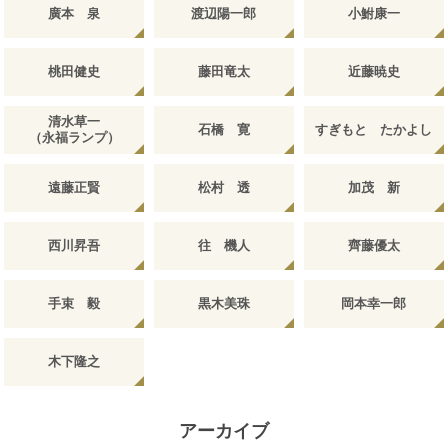
廣本 泉
渡辺陽一郎
小鮒康一
桃田健史
藤田竜太
近藤暁史
清水草一
石橋 寛
すぎもと たかよし
（永福ランプ）
遠藤正賢
松村 透
加茂 新
西川昇吾
往 機人
齊藤優太
手束 毅
黒木美珠
岡本幸一郎
木下隆之
アーカイブ