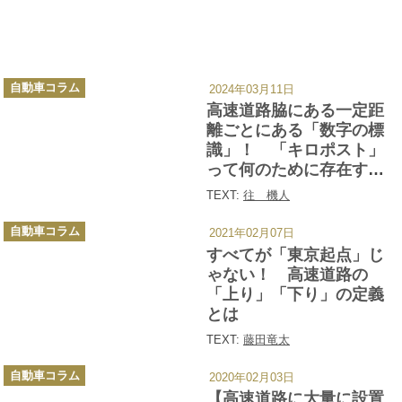
カ
自動車コラム
2024年03月11日
テ
ゴ
高速道路脇にある一定距
リ
ー
離ごとにある「数字の標
識」！ 「キロポスト」
って何のために存在す
る？
TEXT:
往 機人
カ
自動車コラム
2021年02月07日
テ
ゴ
すべてが「東京起点」じ
リ
ー
ゃない！ 高速道路の
「上り」「下り」の定義
とは
TEXT:
藤田竜太
カ
自動車コラム
2020年02月03日
テ
ゴ
【高速道路に大量に設置
リ