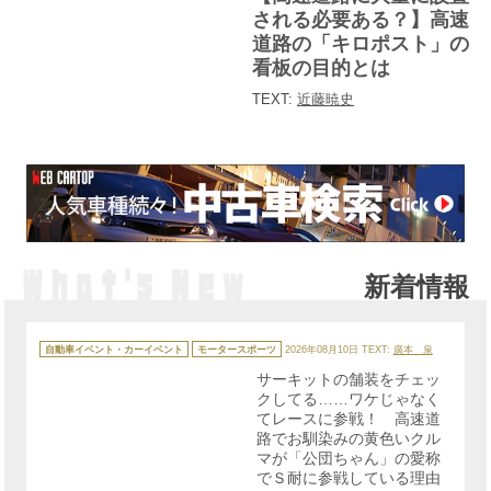
ー
される必要ある？】高速
道路の「キロポスト」の
看板の目的とは
TEXT:
近藤暁史
新着情報
カ
テ
自動車イベント・カーイベント
モータースポーツ
2026年08月10日
TEXT:
廣本 泉
ゴ
リ
サーキットの舗装をチェッ
ー
クしてる……ワケじゃなく
てレースに参戦！ 高速道
路でお馴染みの黄色いクル
マが「公団ちゃん」の愛称
でＳ耐に参戦している理由