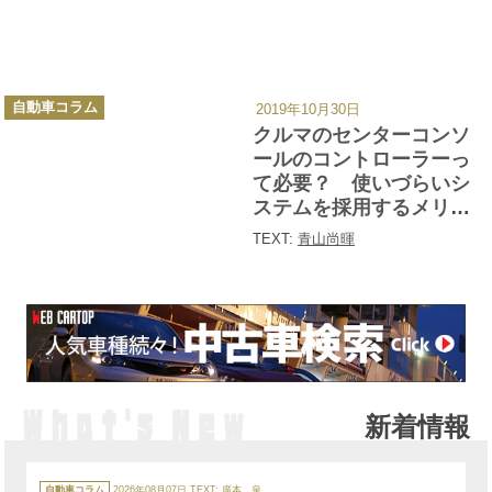
カ
自動車コラム
2019年10月30日
テ
ゴ
クルマのセンターコンソ
リ
ー
ールのコントローラーっ
て必要？ 使いづらいシ
ステムを採用するメリッ
トはあるのか
TEXT:
青山尚暉
新着情報
カ
テ
自動車コラム
2026年08月07日
TEXT:
廣本 泉