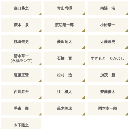
森口将之
青山尚暉
南陽一浩
廣本 泉
渡辺陽一郎
小鮒康一
桃田健史
藤田竜太
近藤暁史
清水草一
石橋 寛
すぎもと たかよし
（永福ランプ）
遠藤正賢
松村 透
加茂 新
西川昇吾
往 機人
齊藤優太
手束 毅
黒木美珠
岡本幸一郎
木下隆之