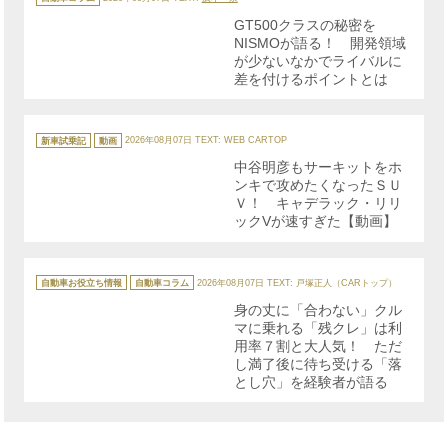
ゴ
リ
GT500クラスの秘密を
ー
NISMOが語る！ 開発領域
が少ないなかでライバルに
差を付けるポイントとは
カ
テ
新車試乗記
動画
2026年08月07日
TEXT: WEB CARTOP
ゴ
リ
中谷明彦もサーキットをホ
ー
ンキで攻めたくなったＳＵ
Ｖ！ キャデラック・リリ
ックVが速すぎた【動画】
カ
テ
自動車お役立ち情報
自動車コラム
2026年08月07日
TEXT: 戸塚正人（CARトップ）
ゴ
リ
身の丈に「合わない」クル
ー
マに乗れる「残クレ」は利
用率７割と大人気！ ただ
し満了後に待ち受ける「落
とし穴」を経験者が語る