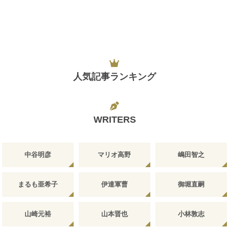
人気記事ランキング
WRITERS
中谷明彦
マリオ高野
嶋田智之
まるも亜希子
伊達軍曹
御堀直嗣
山崎元裕
山本晋也
小林敦志