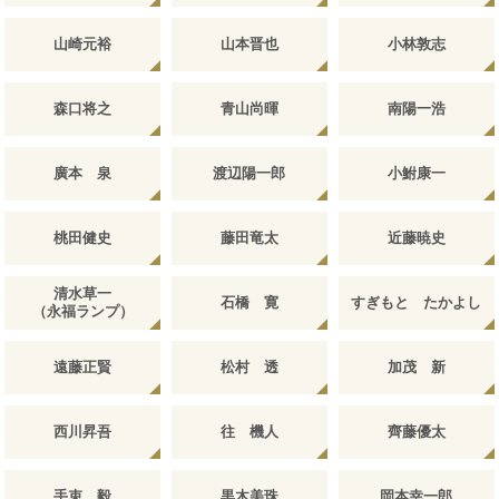
山崎元裕
山本晋也
小林敦志
森口将之
青山尚暉
南陽一浩
廣本 泉
渡辺陽一郎
小鮒康一
桃田健史
藤田竜太
近藤暁史
清水草一
石橋 寛
すぎもと たかよし
（永福ランプ）
遠藤正賢
松村 透
加茂 新
西川昇吾
往 機人
齊藤優太
手束 毅
黒木美珠
岡本幸一郎