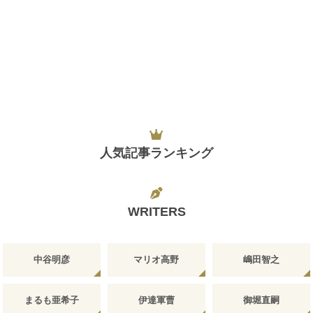
人気記事ランキング
WRITERS
中谷明彦
マリオ高野
嶋田智之
まるも亜希子
伊達軍曹
御堀直嗣