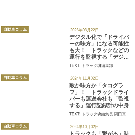
カ
自動車コラム
2026年03月22日
テ
ゴ
デジタル化で「ドライバ
リ
ー
ーの味方」になる可能性
も大！ トラックなどの
運行を監視する「デジタ
ルタコグラフ」の使い道
TEXT: トラック魂編集部
カ
自動車コラム
2024年11月02日
テ
ゴ
敵か味方か「タコグラ
リ
ー
フ」！ トラックドライ
バーも運送会社も「監視
する」運行記録計の中身
TEXT: トラック魂編集長 隅田真
カ
自動車コラム
2024年10月02日
テ
ゴ
トラックも「繋がる」時
リ