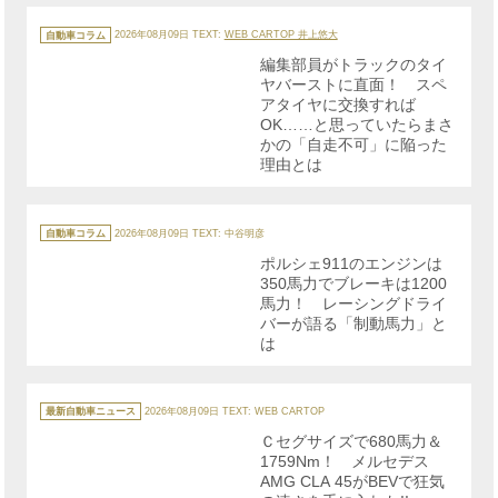
カ
テ
自動車コラム
2026年08月09日
TEXT:
WEB CARTOP 井上悠大
ゴ
リ
編集部員がトラックのタイ
ー
ヤバーストに直面！ スペ
アタイヤに交換すれば
OK……と思っていたらまさ
かの「自走不可」に陥った
理由とは
カ
テ
自動車コラム
2026年08月09日
TEXT: 中谷明彦
ゴ
リ
ポルシェ911のエンジンは
ー
350馬力でブレーキは1200
馬力！ レーシングドライ
バーが語る「制動馬力」と
は
カ
テ
最新自動車ニュース
2026年08月09日
TEXT: WEB CARTOP
ゴ
リ
Ｃセグサイズで680馬力＆
ー
1759Nm！ メルセデス
AMG CLA 45がBEVで狂気