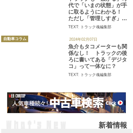
ー
代で「いまの状態」が手
に取るようにわかる！
ただし「管理しすぎ」は
反発必至か？
TEXT: トラック魂編集部
カ
自動車コラム
2024年02月07日
テ
ゴ
魚介もタコメーターも関
リ
ー
係なし！ トラックの後
ろに書いてある「デジタ
コ」って一体なに？
TEXT: トラック魂編集部
新着情報