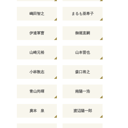
嶋田智之
まるも亜希子
伊達軍曹
御堀直嗣
山崎元裕
山本晋也
小林敦志
森口将之
青山尚暉
南陽一浩
廣本 泉
渡辺陽一郎