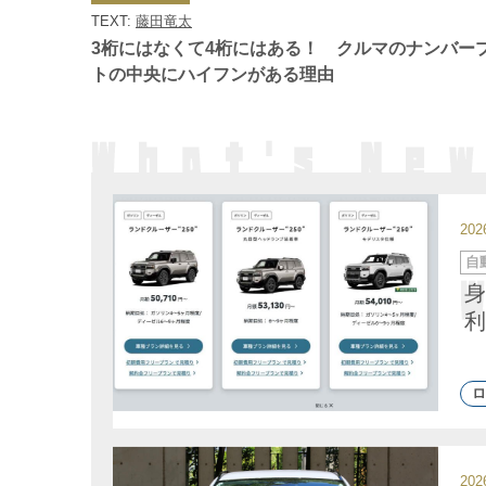
ゴ
TEXT:
藤田竜太
リ
ー
3桁にはなくて4桁にはある！ クルマのナンバー
トの中央にハイフンがある理由
20
カ
自
テ
ゴ
身
リ
ー
利
ロ
20