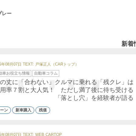
プレー
新着
26年08月07日
TEXT: 戸塚正人（CARトップ）
動車お役立ち情報
自動車コラム
の丈に「合わない」クルマに乗れる「残クレ」は
用率７割と大人気！ ただし満了後に待ち受ける
「落とし穴」を経験者が語る
ーン
新車購入
残価
26年08月07日
TEXT: WEB CARTOP