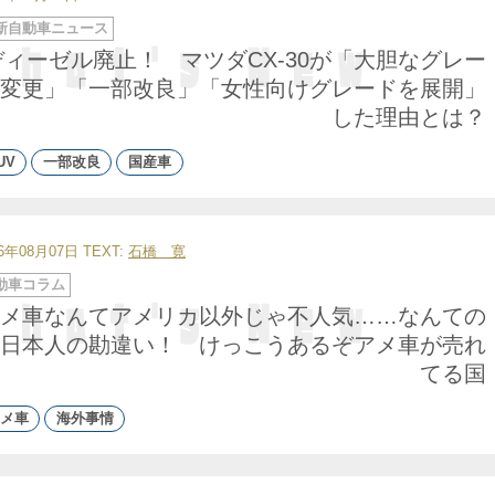
新自動車ニュース
ディーゼル廃止！ マツダCX-30が「大胆なグレー
変更」「一部改良」「女性向けグレードを展開」
した理由とは？
UV
一部改良
国産車
26年08月07日
TEXT:
石橋 寛
動車コラム
メ車なんてアメリカ以外じゃ不人気……なんての
日本人の勘違い！ けっこうあるぞアメ車が売れ
てる国
メ車
海外事情