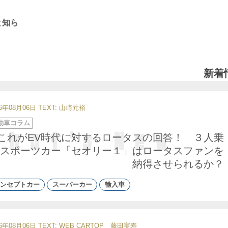
と知ら
新着
26年08月06日
TEXT: 山崎元裕
動車コラム
これがEV時代に対するロータスの回答！ ３人乗
スポーツカー「セオリー１」はロータスファンを
納得させられるか？
ンセプトカー
スーパーカー
輸入車
26年08月06日
TEXT: WEB CARTOP 藤田実寿