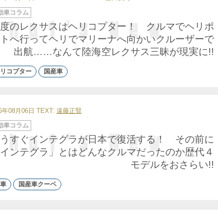
動車コラム
度のレクサスはヘリコプター！ クルマでヘリポ
トへ行ってヘリでマリーナへ向かいクルーザーで
出航……なんて陸海空レクサス三昧が現実に!!
リコプター
国産車
26年08月06日
TEXT:
遠藤正賢
動車コラム
うすぐインテグラが日本で復活する！ その前に
インテグラ」とはどんなクルマだったのか歴代４
モデルをおさらい!!
車
国産車クーペ