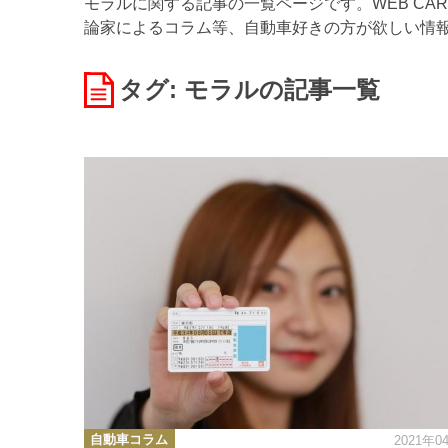
モラルに関する記事の一覧ページです。WEB CA
論家によるコラム等、自動車好きの方が欲しい情
タグ: モラル
の記事一覧
カ
自動車コラム
2021年0
テ