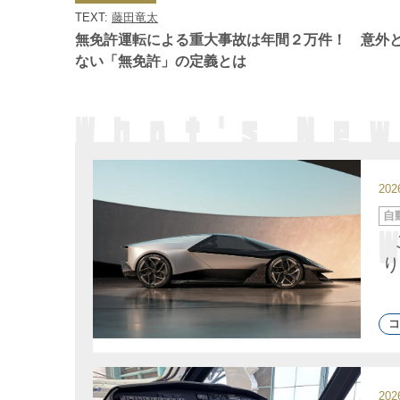
ゴ
TEXT:
藤田竜太
リ
ー
無免許運転による重大事故は年間２万件！ 意外
ない「無免許」の定義とは
20
カ
自
テ
ゴ
リ
ー
り
コ
20