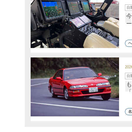
カ
自
テ
ゴ
今
リ
ー
ー
ヘ
20
カ
自
テ
ゴ
も
リ
ー
「
名