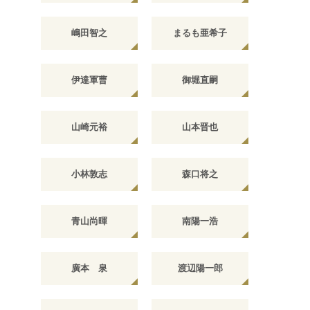
嶋田智之
まるも亜希子
伊達軍曹
御堀直嗣
山崎元裕
山本晋也
小林敦志
森口将之
青山尚暉
南陽一浩
廣本 泉
渡辺陽一郎