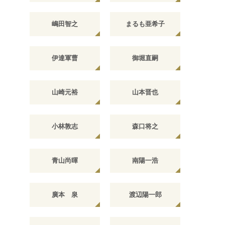
嶋田智之
まるも亜希子
伊達軍曹
御堀直嗣
山崎元裕
山本晋也
小林敦志
森口将之
青山尚暉
南陽一浩
廣本 泉
渡辺陽一郎