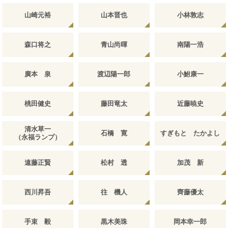
山崎元裕
山本晋也
小林敦志
森口将之
青山尚暉
南陽一浩
廣本 泉
渡辺陽一郎
小鮒康一
桃田健史
藤田竜太
近藤暁史
清水草一
石橋 寛
すぎもと たかよし
（永福ランプ）
遠藤正賢
松村 透
加茂 新
西川昇吾
往 機人
齊藤優太
手束 毅
黒木美珠
岡本幸一郎