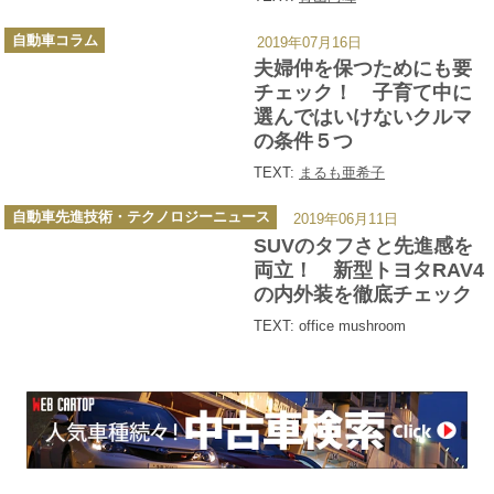
カ
自動車コラム
2019年07月16日
テ
ゴ
夫婦仲を保つためにも要
リ
ー
チェック！ 子育て中に
選んではいけないクルマ
の条件５つ
TEXT:
まるも亜希子
カ
自動車先進技術・テクノロジーニュース
2019年06月11日
テ
ゴ
SUVのタフさと先進感を
リ
ー
両立！ 新型トヨタRAV4
の内外装を徹底チェック
TEXT: office mushroom