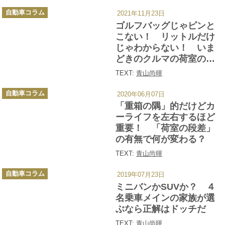
カ
自動車コラム
2021年11月23日
テ
ゴ
ゴルフバッグじゃピンと
リ
ー
こない！ リットルだけ
じゃわからない！ いま
どきのクルマの荷室の広
さは何で表現するのが正
TEXT:
青山尚暉
解？
カ
自動車コラム
2020年06月07日
テ
ゴ
「重箱の隅」的だけどカ
リ
ー
ーライフを左右するほど
重要！ 「荷室の段差」
の有無で何が変わる？
TEXT:
青山尚暉
カ
自動車コラム
2019年07月23日
テ
ゴ
ミニバンかSUVか？ ４
リ
ー
名乗車メインの家族が選
ぶなら正解はドッチだ
TEXT:
青山尚暉