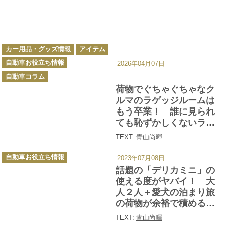
カ
カー用品・グッズ情報
アイテム
テ
ゴ
自動車お役立ち情報
リ
2026年04月07日
ー
自動車コラム
荷物でぐちゃぐちゃなク
ルマのラゲッジルームは
もう卒業！ 誰に見られ
ても恥ずかしくないラゲ
ッジにするための整理整
TEXT:
青山尚暉
頓術とは
カ
自動車お役立ち情報
2023年07月08日
テ
ゴ
話題の「デリカミニ」の
リ
ー
使える度がヤバイ！ 大
人２人＋愛犬の泊まり旅
の荷物が余裕で積める衝
撃
TEXT:
青山尚暉