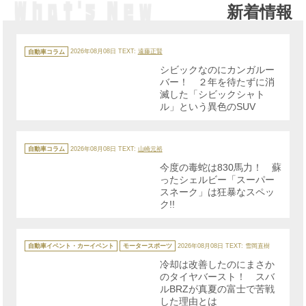
新着情報
カ
テ
自動車コラム
2026年08月08日
TEXT:
遠藤正賢
ゴ
リ
シビックなのにカンガルー
ー
バー！ ２年を待たずに消
滅した「シビックシャト
ル」という異色のSUV
カ
テ
自動車コラム
2026年08月08日
TEXT:
山崎元裕
ゴ
リ
今度の毒蛇は830馬力！ 蘇
ー
ったシェルビー「スーパー
スネーク」は狂暴なスペッ
ク!!
カ
テ
自動車イベント・カーイベント
モータースポーツ
2026年08月08日
TEXT: 雪岡直樹
ゴ
リ
冷却は改善したのにまさか
ー
のタイヤバースト！ スバ
ルBRZが真夏の富士で苦戦
した理由とは