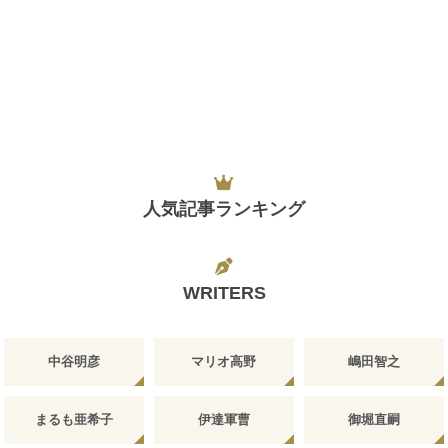
人気記事ランキング
WRITERS
中谷明彦
マリオ高野
嶋田智之
まるも亜希子
伊達軍曹
御堀直嗣