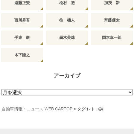
遠藤正賢
松村 透
加茂 新
西川昇吾
往 機人
齊藤優太
手束 毅
黒木美珠
岡本幸一郎
木下隆之
アーカイブ
ア
ー
カ
自動車情報・ニュース WEB CARTOP
>
タグ:レトロ調
イ
ブ