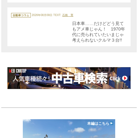
カ
テ
自動車コラム
2026年08月09日
TEXT:
石橋 寛
ゴ
リ
日本車……だけどどう見て
ー
もアメ車じゃん！ 1970年
代に売られていたいまじゃ
考えられないクルマ３台!!
本編はこちら