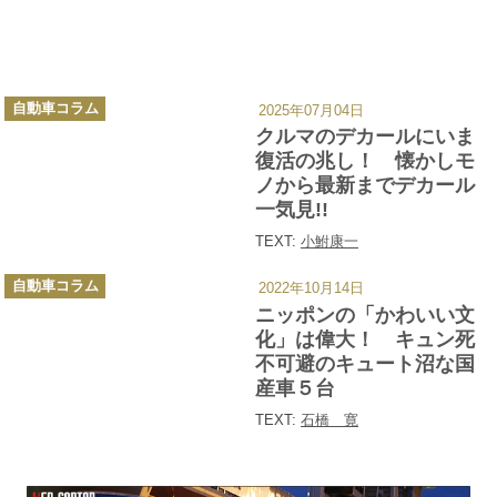
カ
自動車コラム
2025年07月04日
テ
ゴ
クルマのデカールにいま
リ
ー
復活の兆し！ 懐かしモ
ノから最新までデカール
一気見!!
TEXT:
小鮒康一
カ
自動車コラム
2022年10月14日
テ
ゴ
ニッポンの「かわいい文
リ
ー
化」は偉大！ キュン死
不可避のキュート沼な国
産車５台
TEXT:
石橋 寛