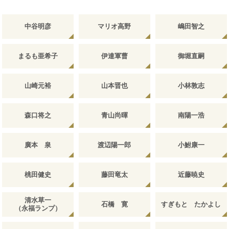
中谷明彦
マリオ高野
嶋田智之
まるも亜希子
伊達軍曹
御堀直嗣
山崎元裕
山本晋也
小林敦志
森口将之
青山尚暉
南陽一浩
廣本 泉
渡辺陽一郎
小鮒康一
桃田健史
藤田竜太
近藤暁史
清水草一
石橋 寛
すぎもと たかよし
（永福ランプ）