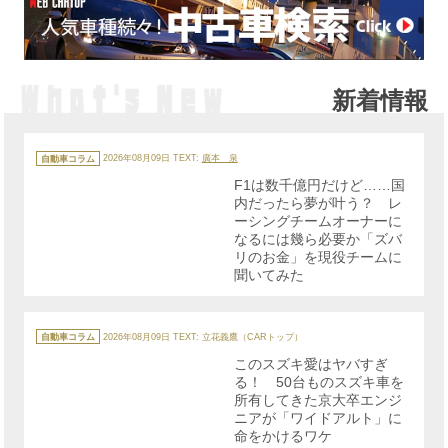
新着情報
カ
テ
自動車コラム
2026年08月09日
TEXT:
廣本 泉
ゴ
リ
F1は数千億円だけど……国
ー
内だったら夢が叶う？ レ
ーシングチームオーナーに
なるには幾ら必要か「ズバ
リのお金」を現役チームに
聞いてみた
カ
テ
自動車コラム
2026年08月09日
TEXT: 立花義鷹（CARトップ）
ゴ
リ
このスズキ愛はヤバすぎ
ー
る！ 50台ものスズキ車を
所有してきた京大卒エンジ
ニアが「ワイドアルト」に
命をかけるワケ