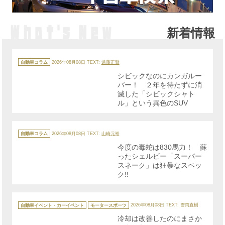
新着情報
カ
テ
自動車コラム
2026年08月08日
TEXT:
遠藤正賢
ゴ
リ
シビックなのにカンガルー
ー
バー！ ２年を待たずに消
滅した「シビックシャト
ル」という異色のSUV
カ
テ
自動車コラム
2026年08月08日
TEXT:
山崎元裕
ゴ
リ
今度の毒蛇は830馬力！ 蘇
ー
ったシェルビー「スーパー
スネーク」は狂暴なスペッ
ク!!
カ
テ
自動車イベント・カーイベント
モータースポーツ
2026年08月08日
TEXT: 雪岡直樹
ゴ
リ
冷却は改善したのにまさか
ー