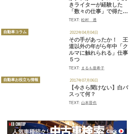
きライターが経験した
「数々の仕事」で得た教
訓
TEXT:
松村 透
カ
自動車コラム
2022年04月04日
テ
ゴ
その手があったか！ 王
リ
ー
道以外の年がら年中「ク
ルマに触れられる」仕事
５つ
TEXT:
まるも亜希子
カ
自動車お役立ち情報
2017年07月06日
テ
ゴ
【今さら聞けない】白バ
リ
ー
スって何？
TEXT:
山本晋也