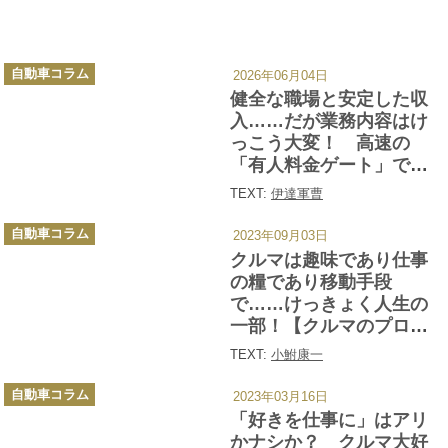
カ
自動車コラム
2026年06月04日
テ
ゴ
健全な職場と安定した収
リ
ー
入……だが業務内容はけ
っこう大変！ 高速の
「有人料金ゲート」で働
くみなさまに敬礼!!
TEXT:
伊達軍曹
カ
自動車コラム
2023年09月03日
テ
ゴ
クルマは趣味であり仕事
リ
ー
の糧であり移動手段
で……けっきょく人生の
一部！【クルマのプロに
聞く！ あなたにとって
TEXT:
小鮒康一
のクルマとは？ 小鮒康
カ
一編】
自動車コラム
2023年03月16日
テ
ゴ
「好きを仕事に」はアリ
リ
ー
かナシか？ クルマ大好