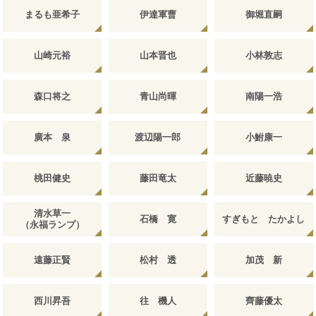
まるも亜希子
伊達軍曹
御堀直嗣
山崎元裕
山本晋也
小林敦志
森口将之
青山尚暉
南陽一浩
廣本 泉
渡辺陽一郎
小鮒康一
桃田健史
藤田竜太
近藤暁史
清水草一
石橋 寛
すぎもと たかよし
（永福ランプ）
遠藤正賢
松村 透
加茂 新
西川昇吾
往 機人
齊藤優太