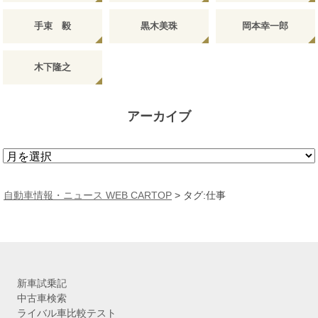
手束 毅
黒木美珠
岡本幸一郎
木下隆之
アーカイブ
ア
ー
カ
自動車情報・ニュース WEB CARTOP
>
タグ:仕事
イ
ブ
新車試乗記
中古車検索
ライバル車比較テスト