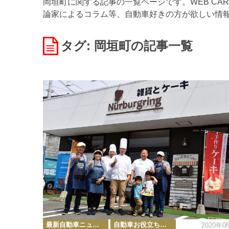
岡垣町に関する記事の一覧ページです。WEB CA
論家によるコラム等、自動車好きの方が欲しい情
タグ: 岡垣町
の記事一覧
カ
最新自動車ニュース
自動車お役立ち情報
2020年0
テ