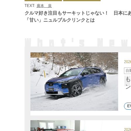
ゴ
TEXT:
廣本 泉
リ
ー
クルマ好き注目もサーキットじゃない！ 日本に
「甘い」ニュルブルクリンクとは
20
カ
自
テ
ゴ
も
リ
ー
ン
E
20