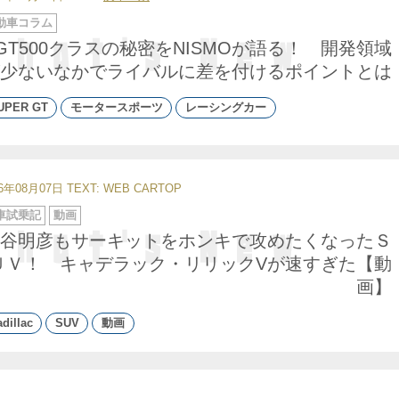
動車コラム
GT500クラスの秘密をNISMOが語る！ 開発領域
少ないなかでライバルに差を付けるポイントとは
UPER GT
モータースポーツ
レーシングカー
26年08月07日
TEXT: WEB CARTOP
車試乗記
動画
谷明彦もサーキットをホンキで攻めたくなったＳ
ＵＶ！ キャデラック・リリックVが速すぎた【動
画】
dillac
SUV
動画