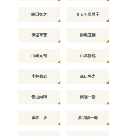
嶋田智之
まるも亜希子
伊達軍曹
御堀直嗣
山崎元裕
山本晋也
小林敦志
森口将之
青山尚暉
南陽一浩
廣本 泉
渡辺陽一郎