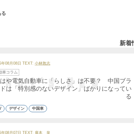
ある
新着
26年08月08日
TEXT:
小林敦志
動車コラム
はや電気自動車に「らしさ」は不要？ 中国ブラ
ドは「特別感のないデザイン」ばかりになってい
る
V
デザイン
中国車
26年08月07日
TEXT:
廣本 泉