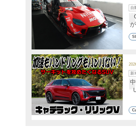
カ
自
テ
ゴ
リ
ー
が
S
20
カ
新
テ
ゴ
中
リ
ー
Ca