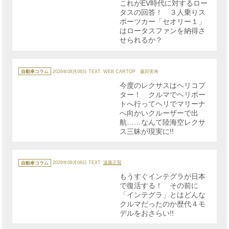
これがEV時代に対するロー
ー
タスの回答！ ３人乗りス
ポーツカー「セオリー１」
はロータスファンを納得さ
せられるか？
カ
テ
自動車コラム
2026年08月06日
TEXT: WEB CARTOP 藤田実寿
ゴ
リ
今度のレクサスはヘリコプ
ー
ター！ クルマでヘリポー
トへ行ってヘリでマリーナ
へ向かいクルーザーで出
航……なんて陸海空レクサ
ス三昧が現実に!!
カ
テ
自動車コラム
2026年08月06日
TEXT:
遠藤正賢
ゴ
リ
もうすぐインテグラが日本
ー
で復活する！ その前に
「インテグラ」とはどんな
クルマだったのか歴代４モ
デルをおさらい!!