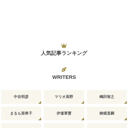
人気記事ランキング
WRITERS
中谷明彦
マリオ高野
嶋田智之
まるも亜希子
伊達軍曹
御堀直嗣