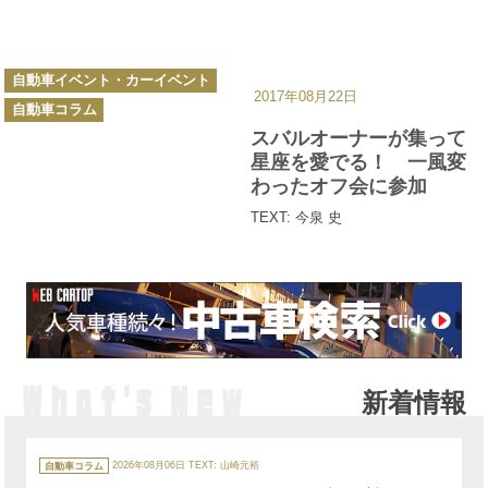
カ
自動車イベント・カーイベント
テ
2017年08月22日
ゴ
自動車コラム
リ
ー
スバルオーナーが集って
星座を愛でる！ 一風変
わったオフ会に参加
TEXT: 今泉 史
新着情報
カ
テ
自動車コラム
2026年08月06日
TEXT: 山崎元裕
ゴ
リ