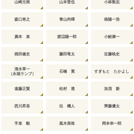
山崎元裕
山本晋也
小林敦志
森口将之
青山尚暉
南陽一浩
廣本 泉
渡辺陽一郎
小鮒康一
桃田健史
藤田竜太
近藤暁史
清水草一
石橋 寛
すぎもと たかよし
（永福ランプ）
遠藤正賢
松村 透
加茂 新
西川昇吾
往 機人
齊藤優太
手束 毅
黒木美珠
岡本幸一郎