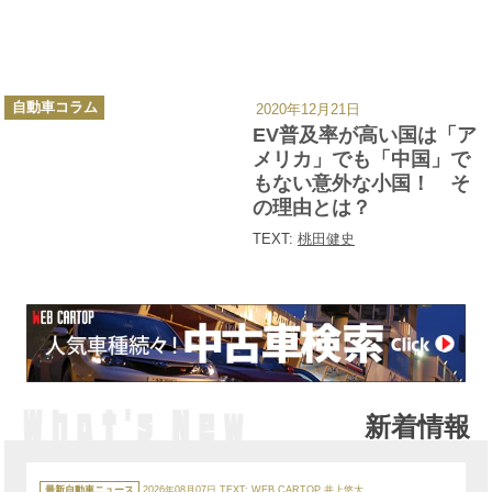
カ
自動車コラム
2020年12月21日
テ
ゴ
EV普及率が高い国は「ア
リ
ー
メリカ」でも「中国」で
もない意外な小国！ そ
の理由とは？
TEXT:
桃田健史
新着情報
カ
テ
最新自動車ニュース
2026年08月07日
TEXT:
WEB CARTOP 井上悠大