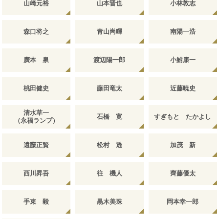
山崎元裕
山本晋也
小林敦志
森口将之
青山尚暉
南陽一浩
廣本 泉
渡辺陽一郎
小鮒康一
桃田健史
藤田竜太
近藤暁史
清水草一
石橋 寛
すぎもと たかよし
（永福ランプ）
遠藤正賢
松村 透
加茂 新
西川昇吾
往 機人
齊藤優太
手束 毅
黒木美珠
岡本幸一郎