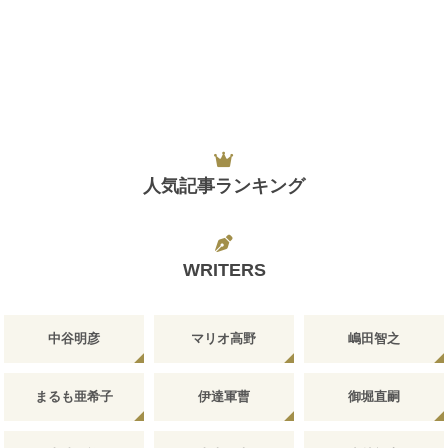
人気記事ランキング
WRITERS
中谷明彦
マリオ高野
嶋田智之
まるも亜希子
伊達軍曹
御堀直嗣