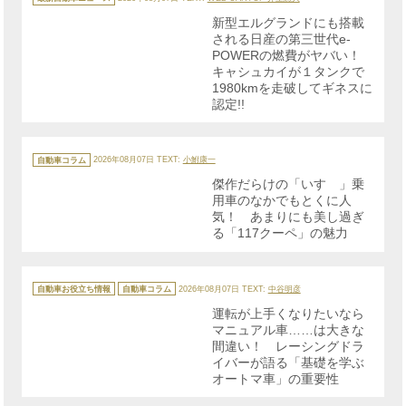
ゴ
リ
新型エルグランドにも搭載
ー
される日産の第三世代e-
POWERの燃費がヤバい！
キャシュカイが１タンクで
1980kmを走破してギネスに
認定!!
カ
テ
自動車コラム
2026年08月07日
TEXT:
小鮒康一
ゴ
リ
傑作だらけの「いすゞ」乗
ー
用車のなかでもとくに人
気！ あまりにも美し過ぎ
る「117クーペ」の魅力
カ
テ
自動車お役立ち情報
自動車コラム
2026年08月07日
TEXT:
中谷明彦
ゴ
リ
運転が上手くなりたいなら
ー
マニュアル車……は大きな
間違い！ レーシングドラ
イバーが語る「基礎を学ぶ
オートマ車」の重要性