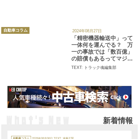
カ
自動車コラム
2024年08月27日
テ
ゴ
「精密機器輸送中」って
リ
ー
一体何を運んでる？ 万
一の事故では「数百億」
の賠償もあるってマジ
か！
TEXT: トラック魂編集部
新着情報
カ
テ
自動車コラム
2026年08月06日
TEXT:
遠藤正賢