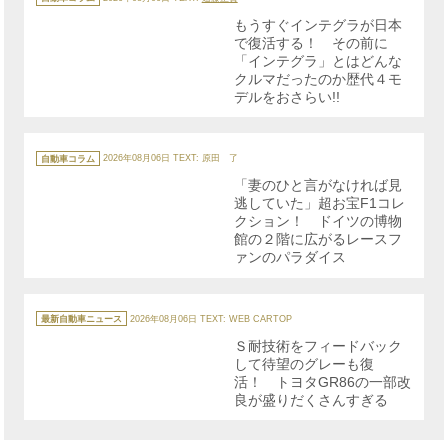
ゴ
リ
もうすぐインテグラが日本
ー
で復活する！ その前に
「インテグラ」とはどんな
クルマだったのか歴代４モ
デルをおさらい!!
カ
テ
自動車コラム
2026年08月06日
TEXT: 原田 了
ゴ
リ
「妻のひと言がなければ見
ー
逃していた」超お宝F1コレ
クション！ ドイツの博物
館の２階に広がるレースフ
ァンのパラダイス
カ
テ
最新自動車ニュース
2026年08月06日
TEXT: WEB CARTOP
ゴ
リ
Ｓ耐技術をフィードバック
ー
して待望のグレーも復
活！ トヨタGR86の一部改
良が盛りだくさんすぎる