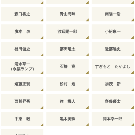
森口将之
青山尚暉
南陽一浩
廣本 泉
渡辺陽一郎
小鮒康一
桃田健史
藤田竜太
近藤暁史
清水草一
石橋 寛
すぎもと たかよし
（永福ランプ）
遠藤正賢
松村 透
加茂 新
西川昇吾
往 機人
齊藤優太
手束 毅
黒木美珠
岡本幸一郎