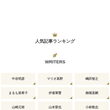
人気記事ランキング
WRITERS
中谷明彦
マリオ高野
嶋田智之
まるも亜希子
伊達軍曹
御堀直嗣
山崎元裕
山本晋也
小林敦志