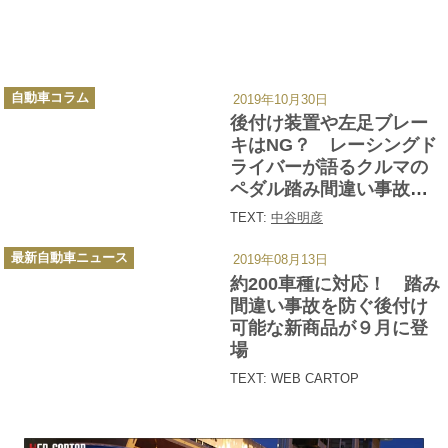
カ
自動車コラム
2019年10月30日
テ
ゴ
後付け装置や左足ブレー
リ
ー
キはNG？ レーシングド
ライバーが語るクルマの
ペダル踏み間違い事故を
なくすための方法とは
TEXT:
中谷明彦
カ
最新自動車ニュース
2019年08月13日
テ
ゴ
約200車種に対応！ 踏み
リ
ー
間違い事故を防ぐ後付け
可能な新商品が９月に登
場
TEXT: WEB CARTOP