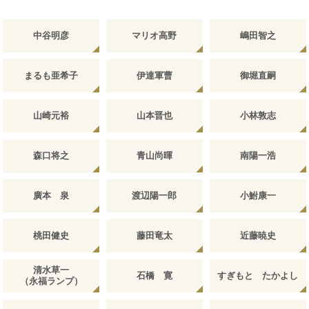
中谷明彦
マリオ高野
嶋田智之
まるも亜希子
伊達軍曹
御堀直嗣
山崎元裕
山本晋也
小林敦志
森口将之
青山尚暉
南陽一浩
廣本 泉
渡辺陽一郎
小鮒康一
桃田健史
藤田竜太
近藤暁史
清水草一
石橋 寛
すぎもと たかよし
（永福ランプ）