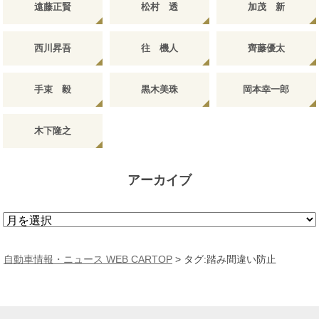
遠藤正賢
松村 透
加茂 新
西川昇吾
往 機人
齊藤優太
手束 毅
黒木美珠
岡本幸一郎
木下隆之
アーカイブ
ア
ー
カ
自動車情報・ニュース WEB CARTOP
>
タグ:踏み間違い防止
イ
ブ