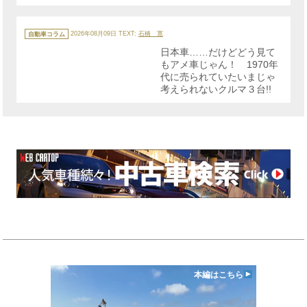
カ
テ
自動車コラム
2026年08月09日
TEXT:
石橋 寛
ゴ
リ
日本車……だけどどう見て
ー
もアメ車じゃん！ 1970年
代に売られていたいまじゃ
考えられないクルマ３台!!
本編はこちら