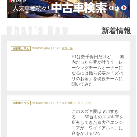
新着情報
カ
テ
自動車コラム
2026年08月09日
TEXT:
廣本 泉
ゴ
リ
F1は数千億円だけど……国
ー
内だったら夢が叶う？ レ
ーシングチームオーナーに
なるには幾ら必要か「ズバ
リのお金」を現役チームに
聞いてみた
カ
テ
自動車コラム
2026年08月09日
TEXT: 立花義鷹（CARトップ）
ゴ
リ
このスズキ愛はヤバすぎ
ー
る！ 50台ものスズキ車を
所有してきた京大卒エンジ
ニアが「ワイドアルト」に
命をかけるワケ