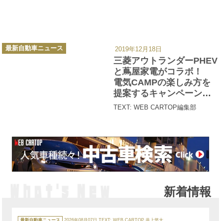
カ
最新自動車ニュース
2019年12月18日
テ
ゴ
三菱アウトランダーPHEV
リ
ー
と蔦屋家電がコラボ！
電気CAMPの楽しみ方を
提案するキャンペーン実
施中
TEXT: WEB CARTOP編集部
新着情報
カ
テ
最新自動車ニュース
2026年08月07日
TEXT:
WEB CARTOP 井上悠大