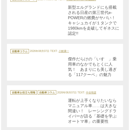
ゴ
リ
新型エルグランドにも搭載
ー
される日産の第三世代e-
POWERの燃費がヤバい！
キャシュカイが１タンクで
1980kmを走破してギネスに
認定!!
カ
テ
自動車コラム
2026年08月07日
TEXT:
小鮒康一
ゴ
リ
傑作だらけの「いすゞ」乗
ー
用車のなかでもとくに人
気！ あまりにも美し過ぎ
る「117クーペ」の魅力
カ
テ
自動車お役立ち情報
自動車コラム
2026年08月07日
TEXT:
中谷明彦
ゴ
リ
運転が上手くなりたいなら
ー
マニュアル車……は大きな
間違い！ レーシングドラ
イバーが語る「基礎を学ぶ
オートマ車」の重要性