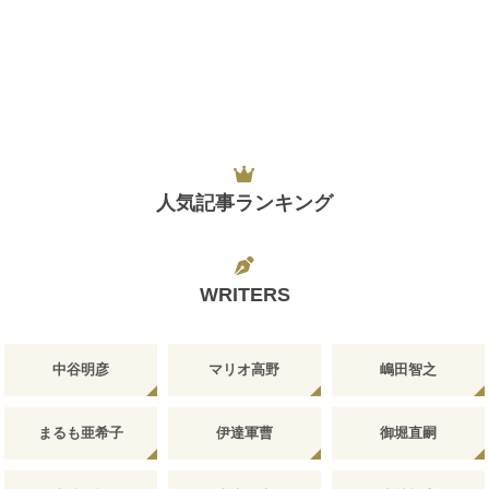
人気記事ランキング
WRITERS
中谷明彦
マリオ高野
嶋田智之
まるも亜希子
伊達軍曹
御堀直嗣