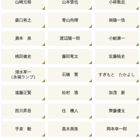
山崎元裕
山本晋也
小林敦志
森口将之
青山尚暉
南陽一浩
廣本 泉
渡辺陽一郎
小鮒康一
桃田健史
藤田竜太
近藤暁史
清水草一
石橋 寛
すぎもと たかよし
（永福ランプ）
遠藤正賢
松村 透
加茂 新
西川昇吾
往 機人
齊藤優太
手束 毅
黒木美珠
岡本幸一郎