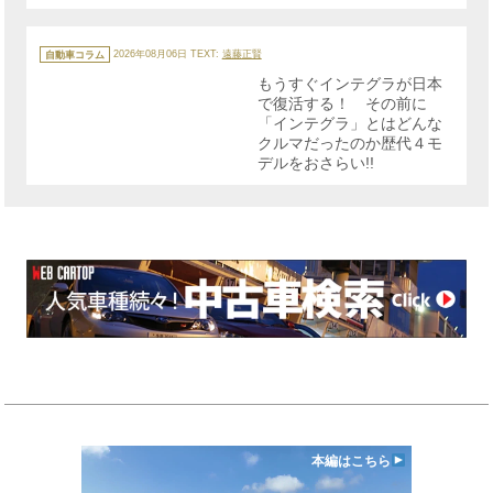
カ
テ
自動車コラム
2026年08月06日
TEXT:
遠藤正賢
ゴ
リ
もうすぐインテグラが日本
ー
で復活する！ その前に
「インテグラ」とはどんな
クルマだったのか歴代４モ
デルをおさらい!!
本編はこちら