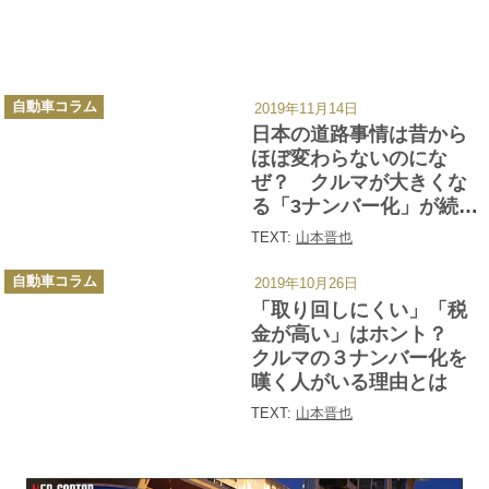
カ
自動車コラム
2019年11月14日
テ
ゴ
日本の道路事情は昔から
リ
ー
ほぼ変わらないのにな
ぜ？ クルマが大きくな
る「3ナンバー化」が続々
進むワケ
TEXT:
山本晋也
カ
自動車コラム
2019年10月26日
テ
ゴ
「取り回しにくい」「税
リ
ー
金が高い」はホント？
クルマの３ナンバー化を
嘆く人がいる理由とは
TEXT:
山本晋也