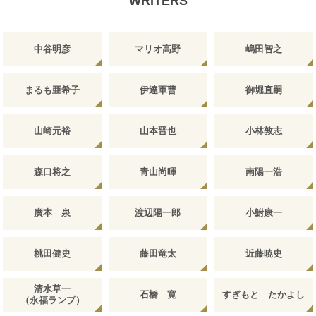
WRITERS
中谷明彦
マリオ高野
嶋田智之
まるも亜希子
伊達軍曹
御堀直嗣
山崎元裕
山本晋也
小林敦志
森口将之
青山尚暉
南陽一浩
廣本 泉
渡辺陽一郎
小鮒康一
桃田健史
藤田竜太
近藤暁史
清水草一
石橋 寛
すぎもと たかよし
（永福ランプ）