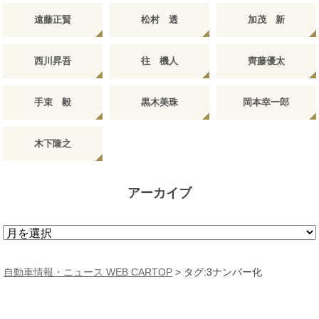
遠藤正賢
松村 透
加茂 新
西川昇吾
往 機人
齊藤優太
手束 毅
黒木美珠
岡本幸一郎
木下隆之
アーカイブ
ア
ー
カ
自動車情報・ニュース WEB CARTOP
>
タグ:3ナンバー化
イ
ブ