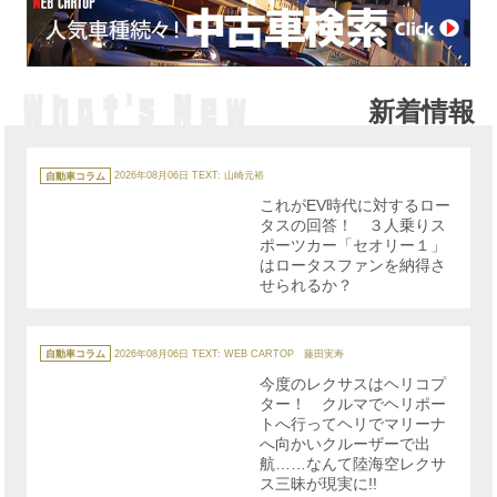
新着情報
カ
テ
自動車コラム
2026年08月06日
TEXT: 山崎元裕
ゴ
リ
これがEV時代に対するロー
ー
タスの回答！ ３人乗りス
ポーツカー「セオリー１」
はロータスファンを納得さ
せられるか？
カ
テ
自動車コラム
2026年08月06日
TEXT: WEB CARTOP 藤田実寿
ゴ
リ
今度のレクサスはヘリコプ
ー
ター！ クルマでヘリポー
トへ行ってヘリでマリーナ
へ向かいクルーザーで出
航……なんて陸海空レクサ
ス三昧が現実に!!