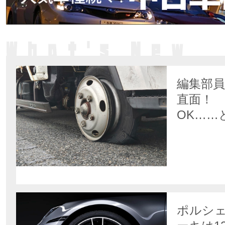
編集部
直面！
OK……
可」に
ポルシェ