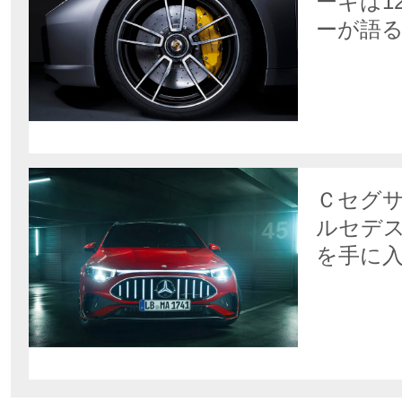
ーキは1
ーが語
Ｃセグサ
ルセデス
を手に入