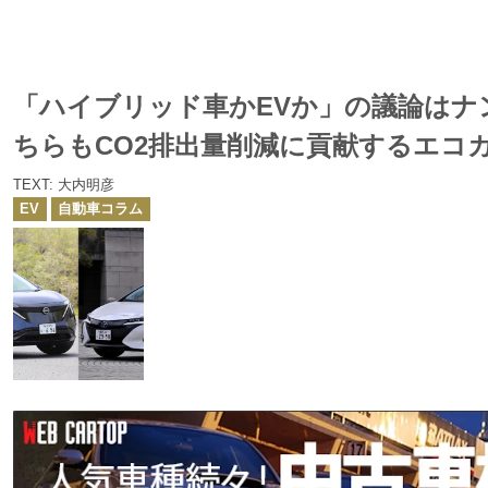
「ハイブリッド車かEVか」の議論はナ
ちらもCO2排出量削減に貢献するエコ
TEXT: 大内明彦
カ
EV
自動車コラム
テ
ゴ
リ
ー