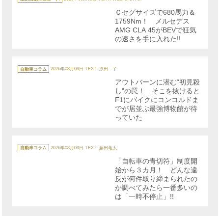
ゴ
リ
Ｃセグサイズで680馬力＆
ー
1759Nm！ メルセデス
AMG CLA 45がBEVで狂気
の速さを手に入れた!!
カ
テ
自動車コラム
2026年08月09日
TEXT: 原田 了
ゴ
リ
アウトバーンに潜む“初見殺
ー
し”の罠！ そこを抜けると
F1にバイクにコンコルドま
でが居並ぶ最強博物館が待
っていた
カ
テ
自動車コラム
2026年08月09日
TEXT:
藤田竜太
ゴ
リ
「自転車の青切符」制度開
ー
始から３カ月！ どんな違
反が何件取り締まられたの
か調べてみたら一番多いの
は「一時不停止」!!