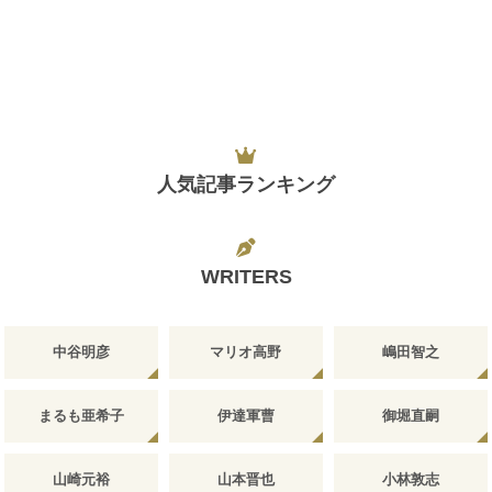
人気記事ランキング
WRITERS
中谷明彦
マリオ高野
嶋田智之
まるも亜希子
伊達軍曹
御堀直嗣
山崎元裕
山本晋也
小林敦志