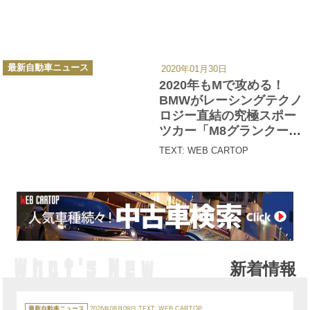
カ
最新自動車ニュース
2020年01月30日
テ
ゴ
2020年もMで攻める！
リ
ー
BMWがレーシングテクノ
ロジー直結の究極スポー
ツカー「M8グランクー
ペ」を発売
TEXT: WEB CARTOP
新着情報
カ
テ
最新自動車ニュース
2026年08月09日
TEXT: WEB CARTOP