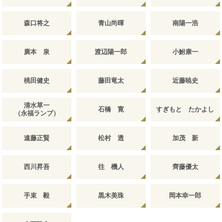
森口将之
青山尚暉
南陽一浩
廣本 泉
渡辺陽一郎
小鮒康一
桃田健史
藤田竜太
近藤暁史
清水草一
石橋 寛
すぎもと たかよし
（永福ランプ）
遠藤正賢
松村 透
加茂 新
西川昇吾
往 機人
齊藤優太
手束 毅
黒木美珠
岡本幸一郎