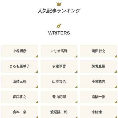
人気記事ランキング
WRITERS
中谷明彦
マリオ高野
嶋田智之
まるも亜希子
伊達軍曹
御堀直嗣
山崎元裕
山本晋也
小林敦志
森口将之
青山尚暉
南陽一浩
廣本 泉
渡辺陽一郎
小鮒康一