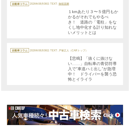
カ
テ
自動車コラム
2026年08月08日
TEXT:
御堀直嗣
ゴ
リ
１kmあたり３〜５億円もか
ー
かるがそれでもやるべ
き！ 道路の「電柱」をな
くし地中化する計り知れな
いメリットとは
カ
テ
自動車コラム
2026年08月08日
TEXT: 戸塚正人（CARトップ）
ゴ
リ
【悲鳴】「抜くに抜けな
ー
い……」自転車の青切符導
入で”車道ハミ出し”が急増
中！ ドライバーを襲う恐
怖とイライラ