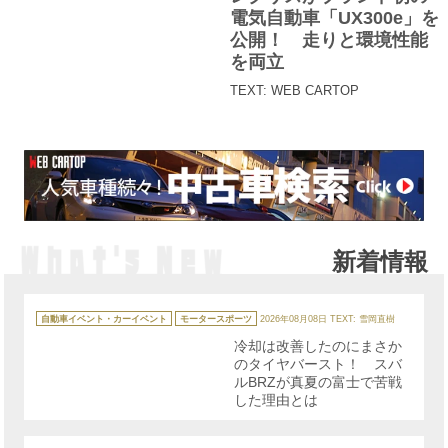
ー
電気自動車「UX300e」を
公開！ 走りと環境性能
を両立
TEXT: WEB CARTOP
新着情報
カ
テ
自動車イベント・カーイベント
モータースポーツ
2026年08月08日
TEXT: 雪岡直樹
ゴ
リ
冷却は改善したのにまさか
ー
のタイヤバースト！ スバ
ルBRZが真夏の富士で苦戦
した理由とは