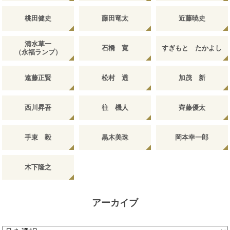
桃田健史
藤田竜太
近藤暁史
清水草一
石橋 寛
すぎもと たかよし
（永福ランプ）
遠藤正賢
松村 透
加茂 新
西川昇吾
往 機人
齊藤優太
手束 毅
黒木美珠
岡本幸一郎
木下隆之
アーカイブ