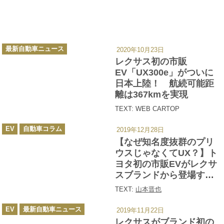
カ
最新自動車ニュース
2020年10月23日
テ
ゴ
レクサス初の市販
リ
ー
EV「UX300e」がついに
日本上陸！ 航続可能距
離は367kmを実現
TEXT: WEB CARTOP
カ
EV
自動車コラム
2019年12月28日
テ
ゴ
【なぜ知名度抜群のプリ
リ
ー
ウスじゃなくてUX？】ト
ヨタ初の市販EVがレクサ
スブランドから登場する
ワケ
TEXT:
山本晋也
カ
EV
最新自動車ニュース
2019年11月22日
テ
ゴ
レクサスがブランド初の
リ