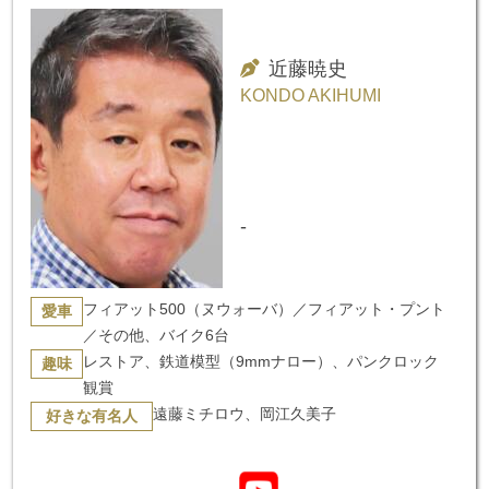
近藤暁史
KONDO AKIHUMI
-
フィアット500（ヌウォーバ）／フィアット・プント
愛車
／その他、バイク6台
レストア、鉄道模型（9mmナロー）、パンクロック
趣味
観賞
遠藤ミチロウ、岡江久美子
好きな有名人