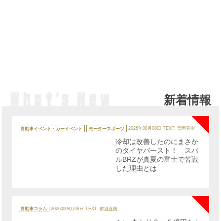
新着情報
NE
カ
テ
自動車イベント・カーイベント
モータースポーツ
2026年08月08日
TEXT: 雪岡直樹
ゴ
リ
冷却は改善したのにまさか
ー
のタイヤバースト！ スバ
ルBRZが真夏の富士で苦戦
した理由とは
NE
カ
テ
自動車コラム
2026年08月08日
TEXT:
御堀直嗣
ゴ
リ