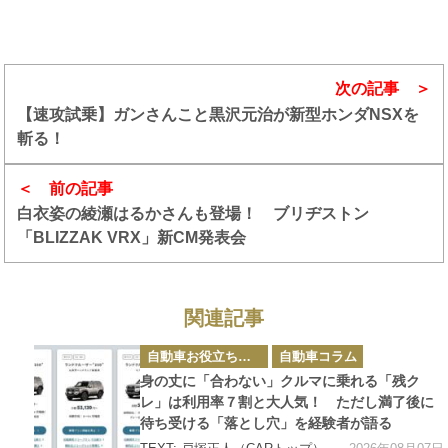
次の記事
【速攻試乗】ガンさんこと黒沢元治が新型ホンダNSXを
斬る！
前の記事
白衣姿の綾瀬はるかさんも登場！ ブリヂストン
「BLIZZAK VRX」新CM発表会
関連記事
カ
自動車お役立ち情報
自動車コラム
テ
ゴ
身の丈に「合わない」クルマに乗れる「残ク
リ
ー
レ」は利用率７割と大人気！ ただし満了後に
待ち受ける「落とし穴」を経験者が語る