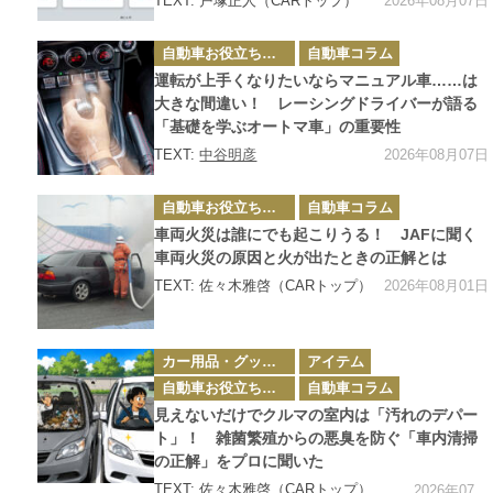
2026年08月07日
TEXT: 戸塚正人（CARトップ）
カ
自動車お役立ち情報
自動車コラム
テ
ゴ
運転が上手くなりたいならマニュアル車……は
リ
ー
大きな間違い！ レーシングドライバーが語る
「基礎を学ぶオートマ車」の重要性
2026年08月07日
TEXT:
中谷明彦
カ
自動車お役立ち情報
自動車コラム
テ
ゴ
車両火災は誰にでも起こりうる！ JAFに聞く
リ
ー
車両火災の原因と火が出たときの正解とは
2026年08月01日
TEXT: 佐々木雅啓（CARトップ）
カ
カー用品・グッズ情報
アイテム
テ
ゴ
自動車お役立ち情報
自動車コラム
リ
ー
見えないだけでクルマの室内は「汚れのデパー
ト」！ 雑菌繁殖からの悪臭を防ぐ「車内清掃
の正解」をプロに聞いた
TEXT: 佐々木雅啓（CARトップ）
2026年07