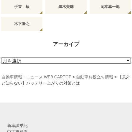
手束 毅
黒木美珠
岡本幸一郎
木下隆之
アーカイブ
ア
ー
カ
自動車情報・ニュース WEB CARTOP
>
自動車お役立ち情報
>
【意外
イ
と知らない】バッテリー上がりの対策とは
ブ
新車試乗記
中古車検索