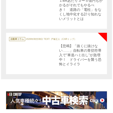
１kmあたり３〜５億円もか
ー
かるがそれでもやるべ
き！ 道路の「電柱」をな
くし地中化する計り知れな
いメリットとは
NE
カ
テ
自動車コラム
2026年08月08日
TEXT: 戸塚正人（CARトップ）
ゴ
リ
【悲鳴】「抜くに抜けな
ー
い……」自転車の青切符導
入で”車道ハミ出し”が急増
中！ ドライバーを襲う恐
怖とイライラ