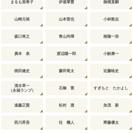
まるも亜希子
伊達軍曹
御堀直嗣
山崎元裕
山本晋也
小林敦志
森口将之
青山尚暉
南陽一浩
廣本 泉
渡辺陽一郎
小鮒康一
桃田健史
藤田竜太
近藤暁史
清水草一
石橋 寛
すぎもと たかよし
（永福ランプ）
遠藤正賢
松村 透
加茂 新
西川昇吾
往 機人
齊藤優太