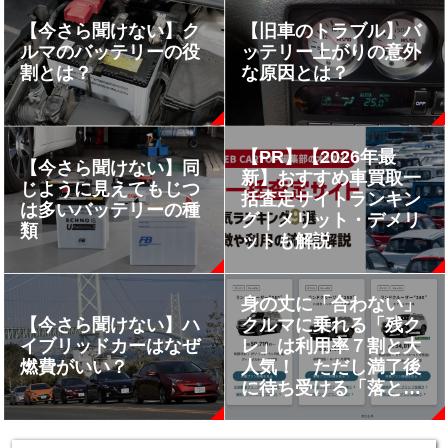
【今さら聞けない】ク
【旧車のトラブル】バ
ルマのバッテリーの役
ッテリー上がりの意外
割とは？
な原因とは？
【PR】【2026年最
【今さら聞けない】同
新】おすすめ車買取一
じように見えてもじつ
括査定サイトランキン
は多いバッテリーの種
グ｜メリット・デメリ
類
ットも解説
身の丈に「合わない」
【今さら聞けない】ハ
クルマに乗れる「残ク
イブリッドカーはなぜ
レ」は利用率７割と大
燃費がいい？
人気！ ただし満了後
に待ち受ける「落とし
穴」を経験者が語る