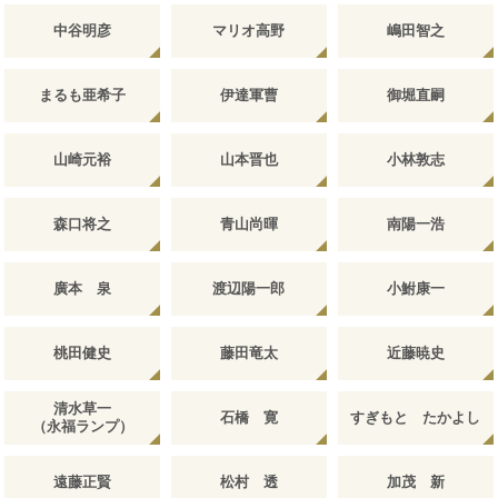
中谷明彦
マリオ高野
嶋田智之
まるも亜希子
伊達軍曹
御堀直嗣
山崎元裕
山本晋也
小林敦志
森口将之
青山尚暉
南陽一浩
廣本 泉
渡辺陽一郎
小鮒康一
桃田健史
藤田竜太
近藤暁史
清水草一
石橋 寛
すぎもと たかよし
（永福ランプ）
遠藤正賢
松村 透
加茂 新