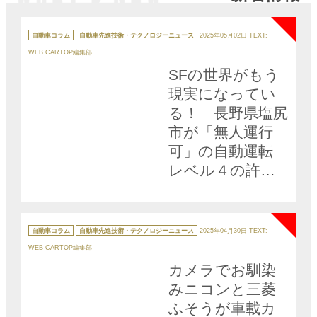
NEW
ご用心
いのか？
カ
テ
自動車コラム
自動車先進技術・テクノロジーニュース
2025年05月02日
TEXT:
ゴ
リ
WEB CARTOP編集部
ー
SFの世界がもう
現実になってい
る！ 長野県塩尻
市が「無人運行
可」の自動運転
レベル４の許可
を取得
NEW
カ
テ
自動車コラム
自動車先進技術・テクノロジーニュース
2025年04月30日
TEXT:
ゴ
リ
WEB CARTOP編集部
ー
カメラでお馴染
みニコンと三菱
ふそうが車載カ