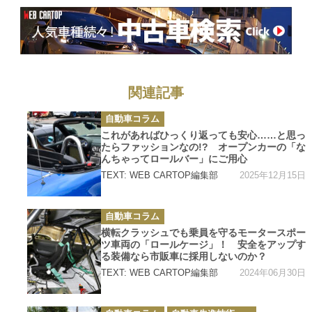
関連記事
カ
自動車コラム
テ
ゴ
これがあればひっくり返っても安心……と思っ
リ
たらファッションなの!? オープンカーの「な
ー
んちゃってロールバー」にご用心
2025年12月15日
TEXT: WEB CARTOP編集部
カ
自動車コラム
テ
ゴ
横転クラッシュでも乗員を守るモータースポー
リ
ツ車両の「ロールケージ」！ 安全をアップす
ー
る装備なら市販車に採用しないのか？
2024年06月30日
TEXT: WEB CARTOP編集部
カ