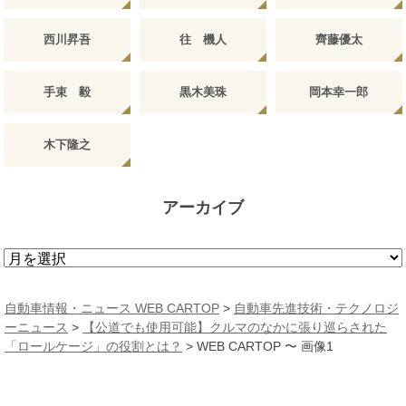
西川昇吾
往 機人
齊藤優太
手束 毅
黒木美珠
岡本幸一郎
木下隆之
アーカイブ
ア
ー
カ
自動車情報・ニュース WEB CARTOP
>
自動車先進技術・テクノロジ
イ
ーニュース
>
【公道でも使用可能】クルマのなかに張り巡らされた
ブ
「ロールケージ」の役割とは？
>
WEB CARTOP 〜 画像1