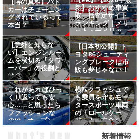
【噂の真相】パト
新】おすすめ車買
カーはチューニン
取一括査定サイト
グされているって
ランキング｜メリ
本当？
ット・デメリット
も解説
【意外と知らな
【日本初公開】ト
い】エンジンルー
ヨタ86シューティ
ムを横切る「タワ
ングブレークは市
ーバー」の役割と
販も夢じゃない！
は？
これがあればひっ
横転クラッシュで
くり返っても安
も乗員を守るモー
心……と思ったら
タースポーツ車両
ファッションな
の「ロールケー
の!? オープンカ
ジ」！ 安全をア
ーの「なんちゃっ
ップする装備なら
新着情報
てロールバー」に
市販車に採用しな