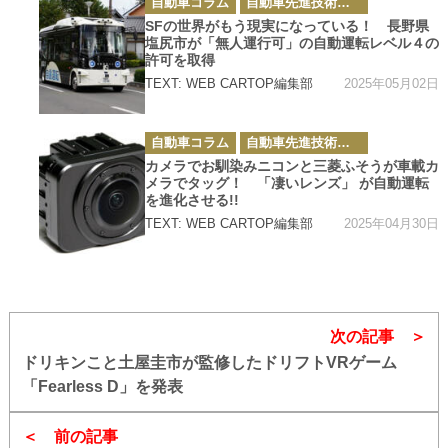
自動車コラム
自動車先進技術・テクノロジーニュース
テ
ゴ
SFの世界がもう現実になっている！ 長野県
リ
塩尻市が「無人運行可」の自動運転レベル４の
ー
許可を取得
2025年05月02日
TEXT: WEB CARTOP編集部
カ
自動車コラム
自動車先進技術・テクノロジーニュース
テ
ゴ
カメラでお馴染みニコンと三菱ふそうが車載カ
リ
メラでタッグ！ 「凄いレンズ」 が自動運転
ー
を進化させる!!
2025年04月30日
TEXT: WEB CARTOP編集部
次の記事
ドリキンこと土屋圭市が監修したドリフトVRゲーム
「Fearless D」を発表
前の記事