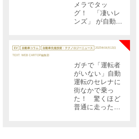
メラでタッ
グ！ 「凄いレ
ンズ」 が自動運
転を進化させる!!
NEW
カ
テ
EV
自動車コラム
自動車先進技術・テクノロジーニュース
2025年04月13日
ゴ
リ
TEXT: WEB CARTOP編集部
ー
ガチで「運転者
がいない」自動
運転のセレナに
街なかで乗っ
た！ 驚くほど
普通に走ったも
のの実用化への
課題も露呈!!