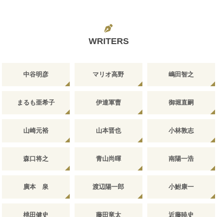
WRITERS
中谷明彦
マリオ高野
嶋田智之
まるも亜希子
伊達軍曹
御堀直嗣
山崎元裕
山本晋也
小林敦志
森口将之
青山尚暉
南陽一浩
廣本 泉
渡辺陽一郎
小鮒康一
桃田健史
藤田竜太
近藤暁史