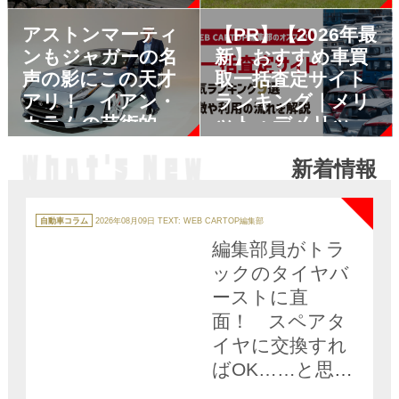
自の手法と名車５
アストンマーティ
【PR】【2026年最
台
ンもジャガーの名
新】おすすめ車買
声の影にこの天才
取一括査定サイト
アリ！ イアン・
ランキング｜メリ
カラムの芸術的デ
ット・デメリット
ザインに世界が驚
も解説
新着情報
いた
NEW
カ
テ
自動車コラム
2026年08月09日
TEXT: WEB CARTOP編集部
ゴ
リ
編集部員がトラ
ー
ックのタイヤバ
ーストに直
面！ スペアタ
イヤに交換すれ
ばOK……と思っ
ていたらまさか