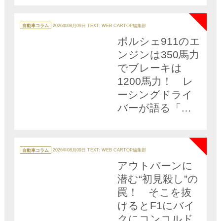
NEW
の「自走不可」
に陥った理由と
カ
テ
自動車コラム
2026年08月09日
TEXT: WEB CARTOP編集部
ゴ
は
リ
ポルシェ911のエ
ー
ンジンは350馬力
でブレーキは
1200馬力！ レ
ーシングドライ
バーが語る「制
動馬力」とは
NEW
カ
テ
自動車コラム
2026年08月09日
TEXT: WEB CARTOP編集部
ゴ
リ
アウトバーンに
ー
潜む“初見殺し”の
罠！ そこを抜
けるとF1にバイ
クにコンコルド