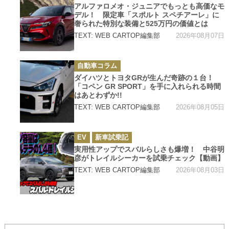
ゴ
アルファロメオ・ジュニアでもっとも高価なモ
リ
デル！ 限定車「スポルト スペチアーレ」に
ー
奢られた特別な装備と525万円の価値とは
2026年08月07日
TEXT: WEB CARTOP編集部
カ
自動車コラム
テ
ゴ
ダイハツとトヨタGRが生んだ奇跡の１台！
リ
「コペン GR SPORT」を手に入れられる時間
ー
はあとわずか!!
2026年08月05日
TEXT: WEB CARTOP編集部
カ
EV
新車試乗記
テ
ゴ
実用性アップでスバルらしさも爆増！ 中谷明
リ
彦がトレイルシーカーを試乗チェック【動画】
ー
2026年08月03日
TEXT: WEB CARTOP編集部