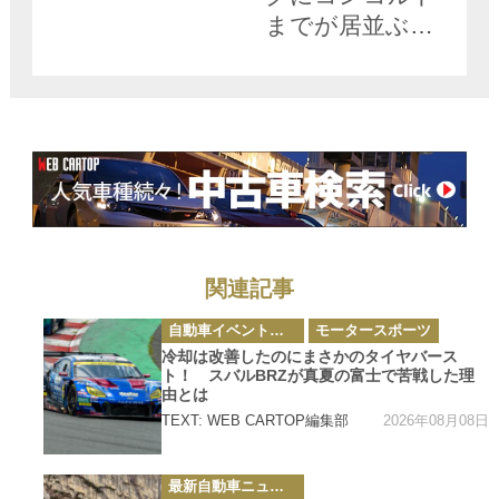
までが居並ぶ最
強博物館が待っ
ていた
関連記事
カ
自動車イベント・カーイベント
モータースポーツ
テ
ゴ
冷却は改善したのにまさかのタイヤバース
リ
ト！ スバルBRZが真夏の富士で苦戦した理
ー
由とは
2026年08月08日
TEXT: WEB CARTOP編集部
カ
最新自動車ニュース
テ