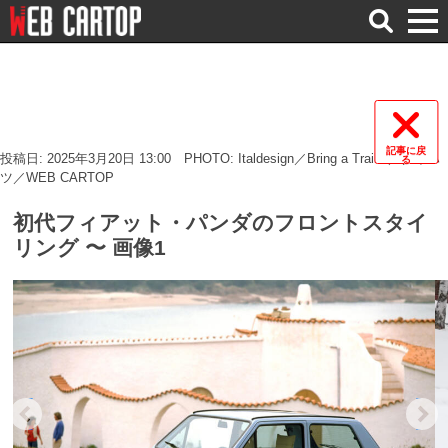
検
索
記事に戻
投稿日: 2025年3月20日 13:00
PHOTO: Italdesign／Bring a Trailer／ダイハ
る
ツ／WEB CARTOP
初代フィアット・パンダのフロントスタイ
リング 〜 画像1