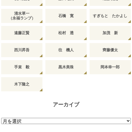
清水草一
石橋 寛
すぎもと たかよし
（永福ランプ）
遠藤正賢
松村 透
加茂 新
西川昇吾
往 機人
齊藤優太
手束 毅
黒木美珠
岡本幸一郎
木下隆之
アーカイブ
ア
ー