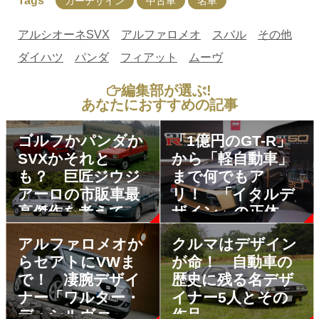
Tags
カーデザイン
中古車
名車
アルシオーネSVX
アルファロメオ
スバル
その他
ダイハツ
パンダ
フィアット
ムーヴ
編集部が選ぶ!
あなたにおすすめの記事
ゴルフかパンダか
「1億円のGT-R」
SVXかそれと
から「軽自動車」
も？ 巨匠ジウジ
まで何でもア
アーロの市販車最
リ！ 「イタルデ
高傑作を考えてみ
ザイン」の正体と
た
は？
アルファロメオか
クルマはデザイン
らセアトにVWま
が命！ 自動車の
で！ 凄腕デザイ
歴史に残る名デザ
ナー「ワルター・
イナー5人とその
デ・シルヴァ」独
作品