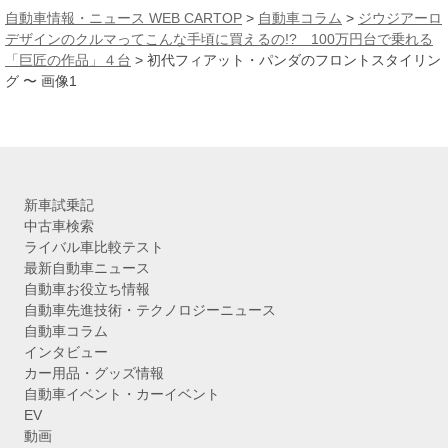
カ
自動車情報・ニュース WEB CARTOP
>
自動車コラム
>
ジウジアーロ
イ
デザインのクルマってこんな手頃に買えるの!? 100万円台で乗れる
ブ
「巨匠の作品」４台
>
初代フィアット・パンダのフロントスタイリン
グ 〜 画像1
新車試乗記
中古車検索
ライバル車比較テスト
最新自動車ニュース
自動車お役立ち情報
自動車先進技術・テクノロジーニュース
自動車コラム
インタビュー
カー用品・グッズ情報
自動車イベント・カーイベント
EV
動画