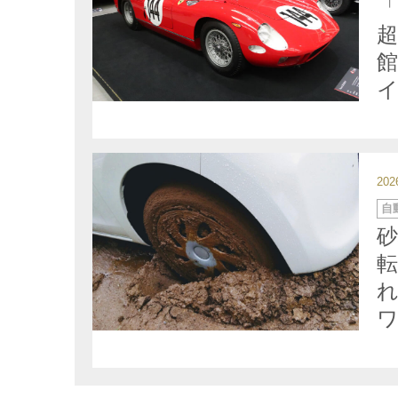
リ
ー
超
20
カ
自
テ
ゴ
リ
ー