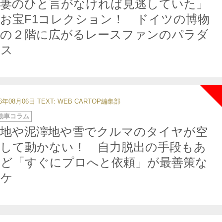
「妻のひと言がなければ見逃していた」
お宝F1コレクション！ ドイツの博物
館の２階に広がるレースファンのパラダ
イス
26年08月06日
TEXT: WEB CARTOP編集部
動車コラム
砂地や泥濘地や雪でクルマのタイヤが空
転して動かない！ 自力脱出の手段もあ
れど「すぐにプロへと依頼」が最善策な
ワケ