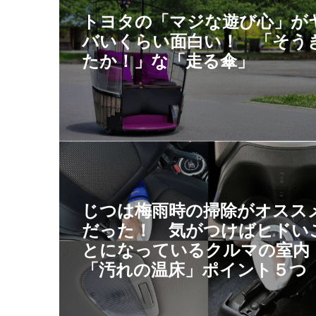
トヨタの「マジな遊び心」が
バいくらい面白い！ 「そう
たか！」な「走る傘」
じつは梅雨時の掃除がオスス
だった！ 気がつけばヒドい
とになっているクルマの室内
「汚れの温床」ポイント５つ