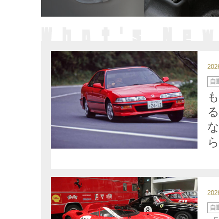
20
カ
自
テ
ゴ
リ
ー
ら
20
カ
自
テ
ゴ