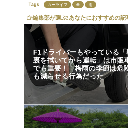
Tags
カーライフ
傘
雨
編集部が選ぶ!
あなたにおすすめの記
F1ドライバーもやっている「
裏を拭いてから運転」は市販
でも重要！ 梅雨の季節は危
も減らせる行為だった