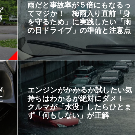
雨だと事故率が５倍にもなるっ
ヤ
てマジか！ 梅雨入り直前「身
き
を守るため」に実践したい「雨
の日ドライブ」の準備と注意点
メ
エンジンがかかるか試したい気
こ
持ちはわかるが絶対にダメ！
クルマが「水没」したらひとま
ず「何もしない」が正解