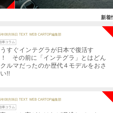
新着
26年08月06日
TEXT: WEB CARTOP編集部
動車コラム
もうすぐインテグラが日本で復活す
る！ その前に「インテグラ」とはどん
なクルマだったのか歴代４モデルをおさ
い!!
26年08月06日
TEXT: WEB CARTOP編集部
動車コラム