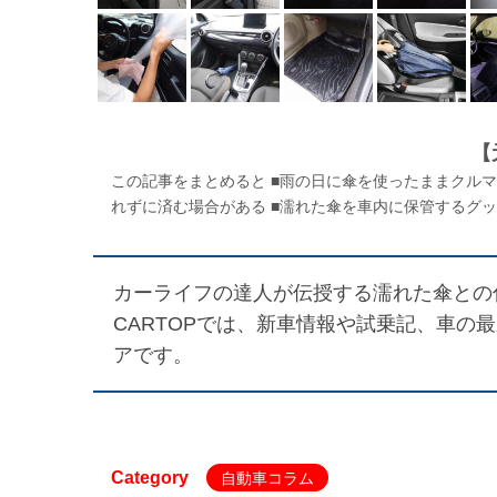
【
この記事をまとめると ■雨の日に傘を使ったままクル
れずに済む場合がある ■濡れた傘を車内に保管するグッ
カーライフの達人が伝授する濡れた傘との付
CARTOPでは、新車情報や試乗記、車の
アです。
Category
自動車コラム