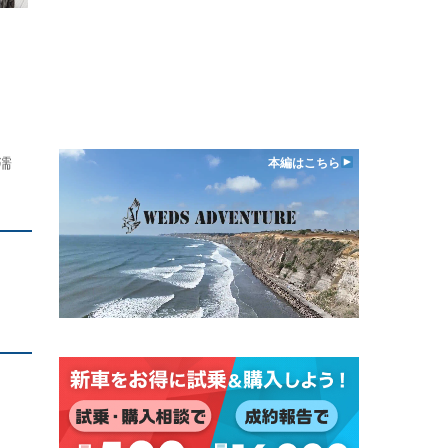
濡
本編はこちら
ィ