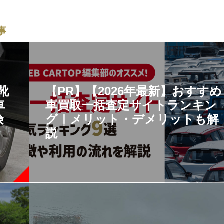
事
靴
【PR】【2026年最新】おすすめ
車
車買取一括査定サイトランキン
険
グ｜メリット・デメリットも解
説