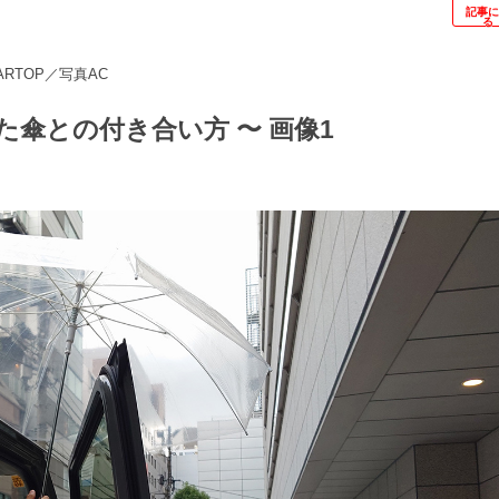
記事
る
ARTOP／写真AC
傘との付き合い方 〜 画像1