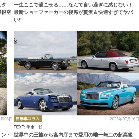
ー
スタ
一生ここで過ごせる……なんて言い過ぎに感じない！
屋根空
最新ショーファーカーの後席が贅沢＆快適すぎてヤバ
い!!
カ
自動車コラム
1月03日
2023年07月16
テ
ゴ
TEXT:
手束 毅
リ
ー
ョン・
世界中の王族から宮内庁まで愛用の唯一無二の超高級