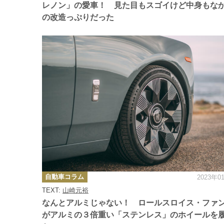
レノン」の愛車！ 見た目もスゴイけど中身もな
の改造っぷりだった
カ
自動車コラム
2023年0
テ
ゴ
TEXT:
山崎元裕
リ
ー
なんとアルミじゃない！ ロールスロイス・ファント
がアルミの３倍重い「ステンレス」のホイールを