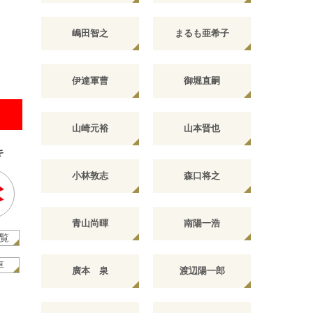
嶋田智之
まるも亜希子
伊達軍曹
御堀直嗣
山崎元裕
山本晋也
キ
小林敦志
森口将之
青山尚暉
南陽一浩
覧
車
廣本 泉
渡辺陽一郎