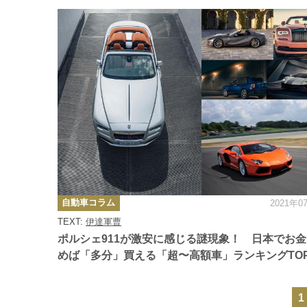
カ
自動車コラム
2021年0
テ
ゴ
TEXT:
伊達軍曹
リ
ー
ポルシェ911が激安に感じる謎現象！ 日本でお
めば「多分」買える「超〜高額車」ランキングTOP
1