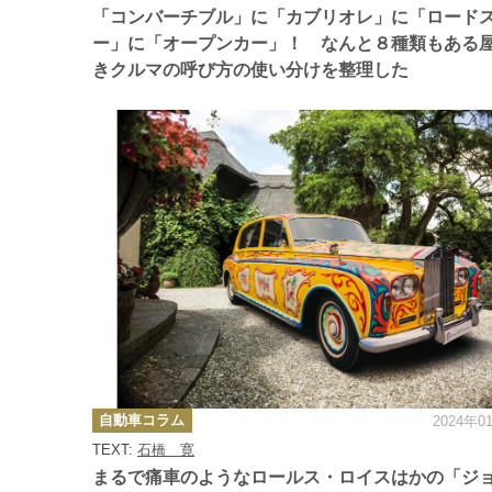
ー
「コンバーチブル」に「カブリオレ」に「ロード
ー」に「オープンカー」！ なんと８種類もある
きクルマの呼び方の使い分けを整理した
カ
自動車コラム
2024年0
テ
ゴ
TEXT:
石橋 寛
リ
ー
まるで痛車のようなロールス・ロイスはかの「ジ