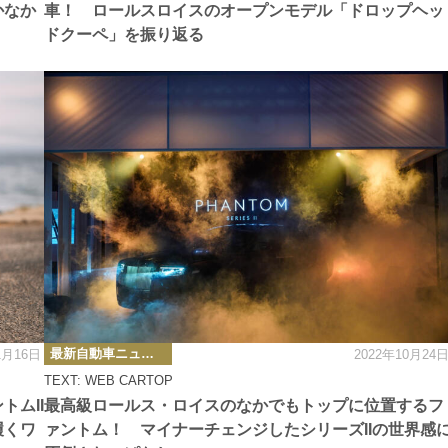
かなか
車！ ロールスロイスのオープンモデル「ドロップヘッ
ドクーペ」を振り返る
カ
最新自動車ニュース
1月16日
2022年10月24
テ
ゴ
TEXT: WEB CARTOP
リ
ー
ムII
最高級ロールス・ロイスのなかでもトップに位置するフ
履くワ
ァントム！ マイナーチェンジしたシリーズIIの世界感