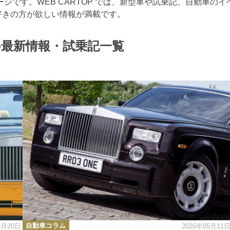
ジです。WEB CARTOP では、新型車や試乗記、自動車のイ
好きの方が欲しい情報が満載です。
の最新情報・試乗記一覧
カ
自動車コラム
5月20日
2026年05月11
テ