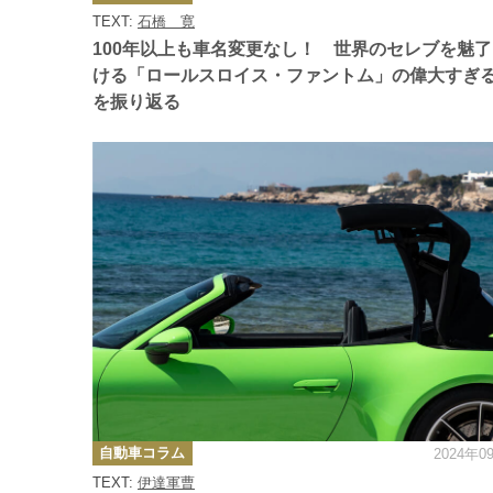
ゴ
TEXT:
石橋 寛
リ
ー
100年以上も車名変更なし！ 世界のセレブを魅
ける「ロールスロイス・ファントム」の偉大すぎ
を振り返る
カ
自動車コラム
2024年0
テ
ゴ
TEXT:
伊達軍曹
リ