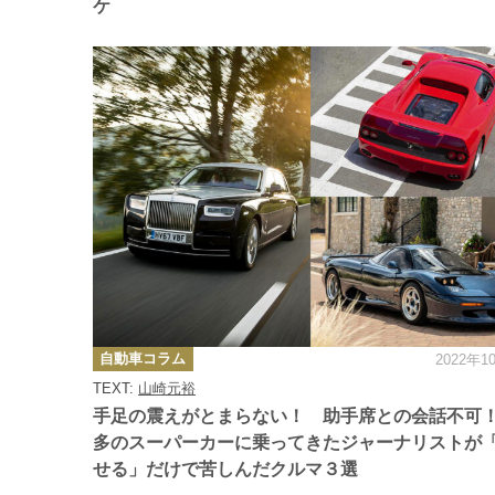
ケ
カ
自動車コラム
2022年1
テ
ゴ
TEXT:
山崎元裕
リ
ー
手足の震えがとまらない！ 助手席との会話不可
多のスーパーカーに乗ってきたジャーナリストが
せる」だけで苦しんだクルマ３選