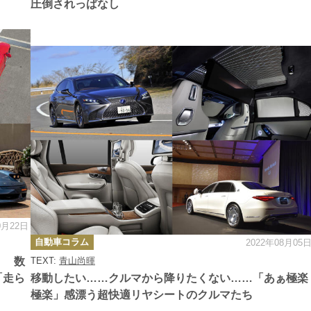
圧倒されっぱなし
0月22日
カ
自動車コラム
2022年08月05
テ
ゴ
！ 数
TEXT:
青山尚暉
リ
ー
「走ら
移動したい……クルマから降りたくない……「あぁ極楽
極楽」感漂う超快適リヤシートのクルマたち