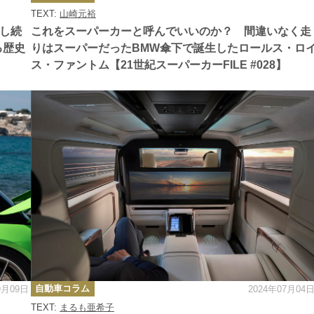
ゴ
TEXT:
山崎元裕
リ
ー
了し続
これをスーパーカーと呼んでいいのか？ 間違いなく走
る歴史
りはスーパーだったBMW傘下で誕生したロールス・ロ
ス・ファントム【21世紀スーパーカーFILE #028】
カ
自動車コラム
9月09日
2024年07月04
テ
ゴ
TEXT:
まるも亜希子
リ