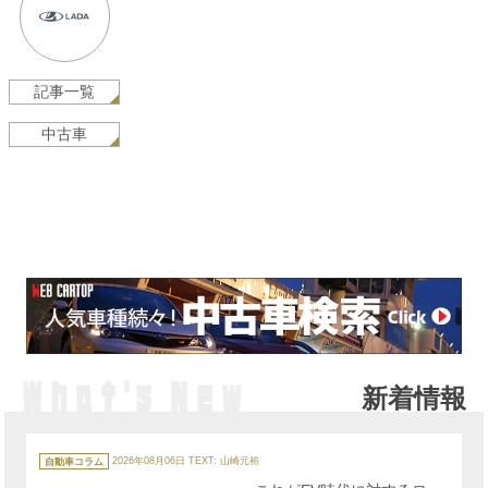
記事一覧
中古車
新着情報
カ
テ
自動車コラム
2026年08月06日
TEXT: 山崎元裕
ゴ
リ