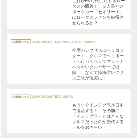
これがEV時代に対するロー
ー
タスの回答！ ３人乗りス
ポーツカー「セオリー１」
はロータスファンを納得さ
せられるか？
カ
テ
自動車コラム
2026年08月06日
TEXT: WEB CARTOP 藤田実寿
ゴ
リ
今度のレクサスはヘリコプ
ー
ター！ クルマでヘリポー
トへ行ってヘリでマリーナ
へ向かいクルーザーで出
航……なんて陸海空レクサ
ス三昧が現実に!!
カ
テ
自動車コラム
2026年08月06日
TEXT:
遠藤正賢
ゴ
リ
もうすぐインテグラが日本
ー
で復活する！ その前に
「インテグラ」とはどんな
クルマだったのか歴代４モ
デルをおさらい!!