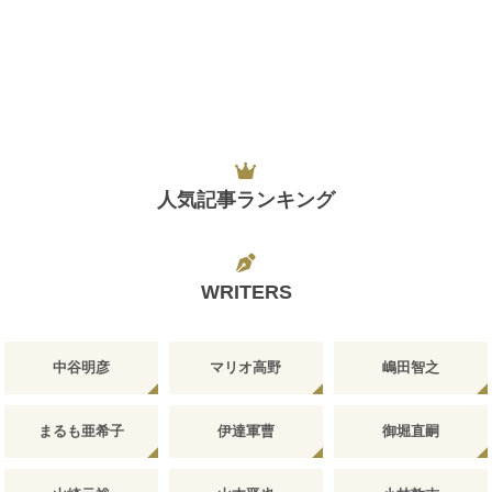
人気記事ランキング
WRITERS
中谷明彦
マリオ高野
嶋田智之
まるも亜希子
伊達軍曹
御堀直嗣