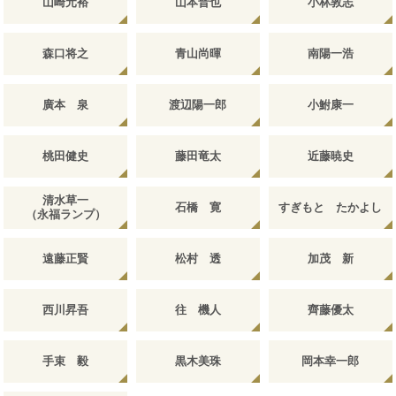
山崎元裕
山本晋也
小林敦志
森口将之
青山尚暉
南陽一浩
廣本 泉
渡辺陽一郎
小鮒康一
桃田健史
藤田竜太
近藤暁史
清水草一
石橋 寛
すぎもと たかよし
（永福ランプ）
遠藤正賢
松村 透
加茂 新
西川昇吾
往 機人
齊藤優太
手束 毅
黒木美珠
岡本幸一郎