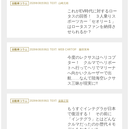
カ
テ
自動車コラム
2026年08月06日
TEXT: 山崎元裕
ゴ
リ
これがEV時代に対するロー
ー
タスの回答！ ３人乗りス
ポーツカー「セオリー１」
はロータスファンを納得さ
せられるか？
カ
テ
自動車コラム
2026年08月06日
TEXT: WEB CARTOP 藤田実寿
ゴ
リ
今度のレクサスはヘリコプ
ー
ター！ クルマでヘリポー
トへ行ってヘリでマリーナ
へ向かいクルーザーで出
航……なんて陸海空レクサ
ス三昧が現実に!!
カ
テ
自動車コラム
2026年08月06日
TEXT:
遠藤正賢
ゴ
リ
もうすぐインテグラが日本
ー
で復活する！ その前に
「インテグラ」とはどんな
クルマだったのか歴代４モ