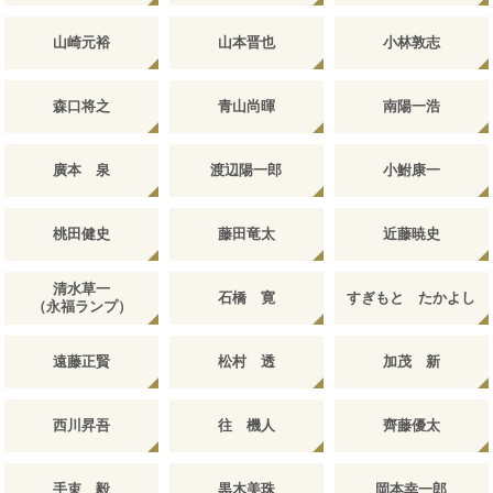
山崎元裕
山本晋也
小林敦志
森口将之
青山尚暉
南陽一浩
廣本 泉
渡辺陽一郎
小鮒康一
桃田健史
藤田竜太
近藤暁史
清水草一
石橋 寛
すぎもと たかよし
（永福ランプ）
遠藤正賢
松村 透
加茂 新
西川昇吾
往 機人
齊藤優太
手束 毅
黒木美珠
岡本幸一郎