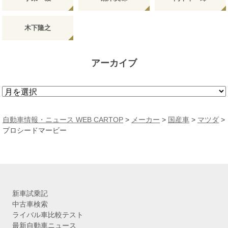
木下隆之
アーカイブ
ア
ー
カ
自動車情報・ニュース WEB CARTOP
>
メーカー
>
国産車
>
マツダ
>
イ
プロシードマービー
ブ
新車試乗記
中古車検索
ライバル車比較テスト
最新自動車ニュース