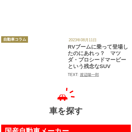
カ
自動車コラム
2023年08月11日
テ
ゴ
RVブームに乗って登場し
リ
ー
たのにあれっ？ マツ
ダ・プロシードマービー
という残念なSUV
TEXT:
渡辺陽一郎
車を探す
国産自動車メーカー