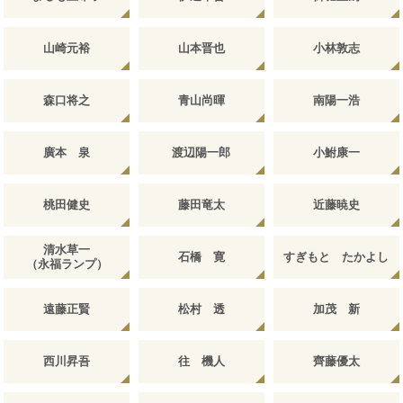
山崎元裕
山本晋也
小林敦志
森口将之
青山尚暉
南陽一浩
廣本 泉
渡辺陽一郎
小鮒康一
桃田健史
藤田竜太
近藤暁史
清水草一
石橋 寛
すぎもと たかよし
（永福ランプ）
遠藤正賢
松村 透
加茂 新
西川昇吾
往 機人
齊藤優太