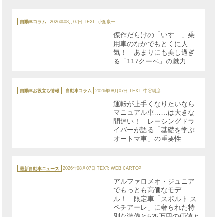
カ
テ
自動車コラム
2026年08月07日
TEXT:
小鮒康一
ゴ
リ
傑作だらけの「いすゞ」乗
ー
用車のなかでもとくに人
気！ あまりにも美し過ぎ
る「117クーペ」の魅力
カ
テ
自動車お役立ち情報
自動車コラム
2026年08月07日
TEXT:
中谷明彦
ゴ
リ
運転が上手くなりたいなら
ー
マニュアル車……は大きな
間違い！ レーシングドラ
イバーが語る「基礎を学ぶ
オートマ車」の重要性
カ
テ
最新自動車ニュース
2026年08月07日
TEXT: WEB CARTOP
ゴ
リ
アルファロメオ・ジュニア
ー
でもっとも高価なモデ
ル！ 限定車「スポルト ス
ペチアーレ」に奢られた特
別な装備と525万円の価値と