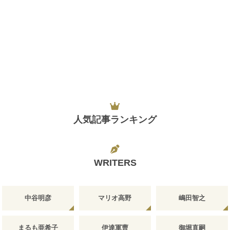
人気記事ランキング
WRITERS
中谷明彦
マリオ高野
嶋田智之
まるも亜希子
伊達軍曹
御堀直嗣