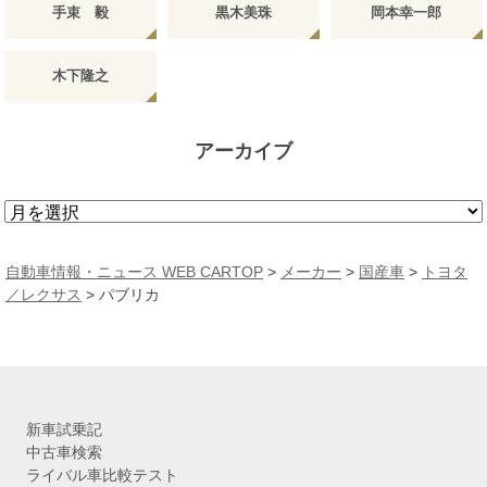
手束 毅
黒木美珠
岡本幸一郎
木下隆之
アーカイブ
ア
ー
カ
自動車情報・ニュース WEB CARTOP
>
メーカー
>
国産車
>
トヨタ
イ
／レクサス
> パブリカ
ブ
新車試乗記
中古車検索
ライバル車比較テスト