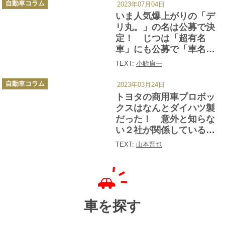
自動車コラム
2023年07月04日
テ
ゴ
いま人気爆上がりの「デ
リ
ー
リ丸。」の名は公募で決
定！ じつは「超有名
車」にも公募で「車名」
が決まったクルマが多数
TEXT:
小鮒康一
あった!!
カ
自動車コラム
2023年03月24日
テ
ゴ
トヨタの商用車プロボッ
リ
ー
クスはなんとダイハツ製
だった！ 意外と知らな
い２社が関係しているク
ルマたち
TEXT:
山本晋也
車を探す