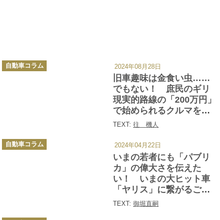
カ
自動車コラム
2024年08月28日
テ
ゴ
旧車趣味は金食い虫……
リ
ー
でもない！ 庶民のギリ
現実的路線の「200万円」
で始められるクルマを探
してみた
TEXT:
往 機人
カ
自動車コラム
2024年04月22日
テ
ゴ
いまの若者にも「パブリ
リ
ー
カ」の偉大さを伝えた
い！ いまの大ヒット車
「ヤリス」に繋がるご先
祖が「超国民思い」のク
TEXT:
御堀直嗣
ルマだった
カ