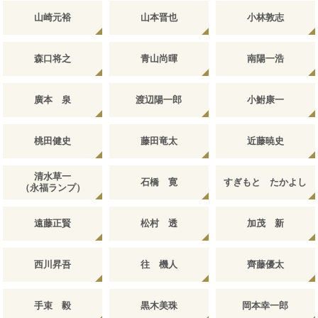
山崎元裕
山本晋也
小林敦志
森口将之
青山尚暉
南陽一浩
廣本 泉
渡辺陽一郎
小鮒康一
桃田健史
藤田竜太
近藤暁史
清水草一
石橋 寛
すぎもと たかよし
（永福ランプ）
遠藤正賢
松村 透
加茂 新
西川昇吾
往 機人
齊藤優太
手束 毅
黒木美珠
岡本幸一郎