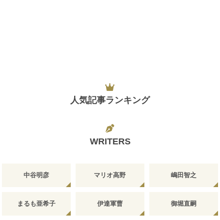
人気記事ランキング
WRITERS
中谷明彦
マリオ高野
嶋田智之
まるも亜希子
伊達軍曹
御堀直嗣