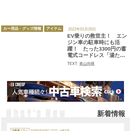
カ
カー用品・グッズ情報
アイテム
2022年01月20日
テ
ゴ
EV乗りの救世主！ エン
リ
ー
ジン車の駐車時にも活
躍！ たった3300円の蓄
電式コードレス「湯たん
ぽ」が冬ドライブの必須
TEXT:
青山尚暉
アイテムだった
新着情報
カ
テ
自動車コラム
2026年08月06日
TEXT: 山崎元裕