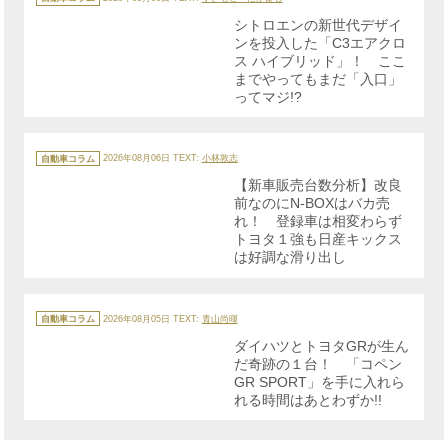
ゴ
リ
シトロエンの新世代デザイ
ー
ンを投入した「C3エアクロ
ス ハイブリッド」！ ここ
までやってもまだ「入口」
ってマジ!?
カ
テ
自動車コラム
2026年08月06日
TEXT:
小林敦志
ゴ
リ
【新車販売台数分析】改良
ー
前なのにN-BOXはバカ売
れ！ 登録車は相変わらず
トヨタ１強も日産キックス
は好調な滑り出し
カ
テ
自動車コラム
2026年08月05日
TEXT:
青山尚暉
ゴ
リ
ダイハツとトヨタGRが生ん
ー
だ奇跡の１台！ 「コペン
GR SPORT」を手に入れら
れる時間はあとわずか!!