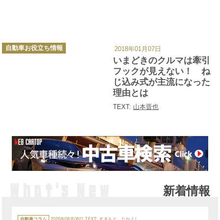
カ
自動車お役立ち情報
2018年01月07日
テ
ゴ
いまどきのクルマは牽引
リ
ー
フックが見えない！ ね
じ込み式が主流になった
理由とは
TEXT:
山本晋也
新着情報
カ
テ
自動車コラム
2026年08月06日
TEXT:
すぎもと たかよし