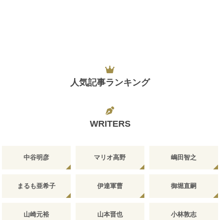
人気記事ランキング
WRITERS
中谷明彦
マリオ高野
嶋田智之
まるも亜希子
伊達軍曹
御堀直嗣
山崎元裕
山本晋也
小林敦志