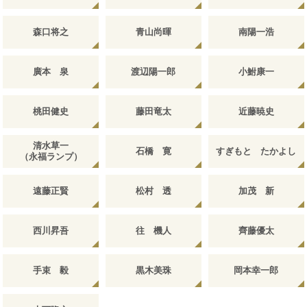
森口将之
青山尚暉
南陽一浩
廣本 泉
渡辺陽一郎
小鮒康一
桃田健史
藤田竜太
近藤暁史
清水草一
石橋 寛
すぎもと たかよし
（永福ランプ）
遠藤正賢
松村 透
加茂 新
西川昇吾
往 機人
齊藤優太
手束 毅
黒木美珠
岡本幸一郎