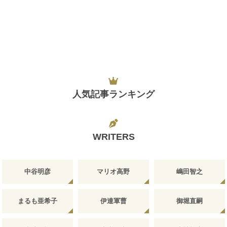
人気記事ランキング
WRITERS
中谷明彦
マリオ高野
嶋田智之
まるも亜希子
伊達軍曹
御堀直嗣