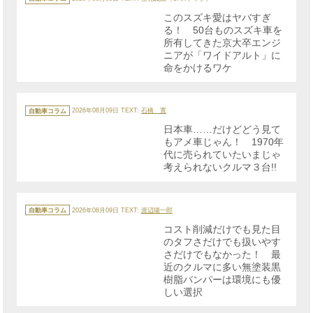
ゴ
リ
このスズキ愛はヤバすぎ
ー
る！ 50台ものスズキ車を
所有してきた京大卒エンジ
ニアが「ワイドアルト」に
命をかけるワケ
カ
テ
自動車コラム
2026年08月09日
TEXT:
石橋 寛
ゴ
リ
日本車……だけどどう見て
ー
もアメ車じゃん！ 1970年
代に売られていたいまじゃ
考えられないクルマ３台!!
カ
テ
自動車コラム
2026年08月09日
TEXT:
渡辺陽一郎
ゴ
リ
コスト削減だけでも見た目
ー
のタフさだけでも扱いやす
さだけでもなかった！ 最
近のクルマに多い無塗装黒
樹脂バンパーは環境にも優
しい選択