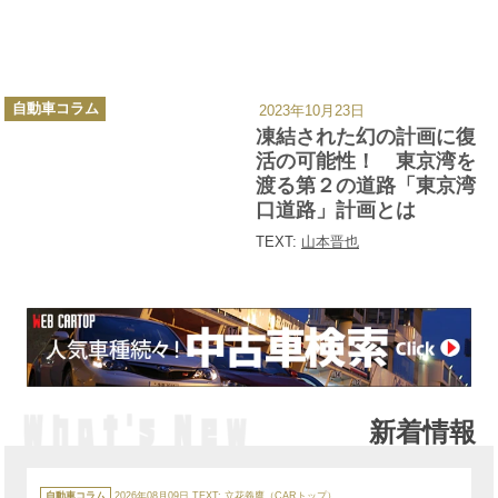
カ
自動車コラム
2023年10月23日
テ
ゴ
凍結された幻の計画に復
リ
ー
活の可能性！ 東京湾を
渡る第２の道路「東京湾
口道路」計画とは
TEXT:
山本晋也
新着情報
カ
テ
自動車コラム
2026年08月09日
TEXT: 立花義鷹（CARトップ）