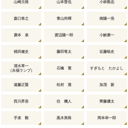
山崎元裕
山本晋也
小林敦志
森口将之
青山尚暉
南陽一浩
廣本 泉
渡辺陽一郎
小鮒康一
桃田健史
藤田竜太
近藤暁史
清水草一
石橋 寛
すぎもと たかよし
（永福ランプ）
遠藤正賢
松村 透
加茂 新
西川昇吾
往 機人
齊藤優太
手束 毅
黒木美珠
岡本幸一郎