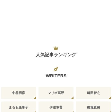
人気記事ランキング
WRITERS
中谷明彦
マリオ高野
嶋田智之
まるも亜希子
伊達軍曹
御堀直嗣