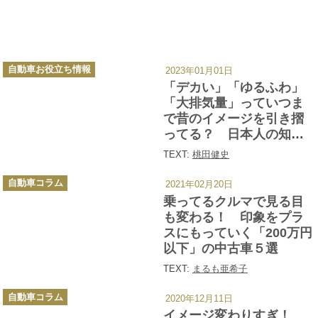
カ
自動車お役立ち情報
2023年01月01日
テ
ゴ
「デカい」「ゆるふわ」
リ
ー
「大排気量」っていつま
で昔のイメージを引き摺
ってる？ 日本人の知ら
ないイマドキのアメ車事
TEXT:
桃田健史
情
カ
自動車コラム
2021年02月20日
テ
ゴ
乗ってるクルマで見る目
リ
ー
も変わる！ 印象をプラ
スにもっていく「200万円
以下」の中古車５選
TEXT:
まるも亜希子
カ
自動車コラム
2020年12月11日
テ
ゴ
イメージ変わりすぎ！
リ