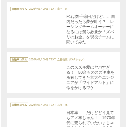
カ
テ
自動車コラム
2026年08月09日
TEXT:
廣本 泉
ゴ
リ
F1は数千億円だけど……国
ー
内だったら夢が叶う？ レ
ーシングチームオーナーに
なるには幾ら必要か「ズバ
リのお金」を現役チームに
聞いてみた
カ
テ
自動車コラム
2026年08月09日
TEXT: 立花義鷹（CARトップ）
ゴ
リ
このスズキ愛はヤバすぎ
ー
る！ 50台ものスズキ車を
所有してきた京大卒エンジ
ニアが「ワイドアルト」に
命をかけるワケ
カ
テ
自動車コラム
2026年08月09日
TEXT:
石橋 寛
ゴ
リ
日本車……だけどどう見て
ー
もアメ車じゃん！ 1970年
代に売られていたいまじゃ