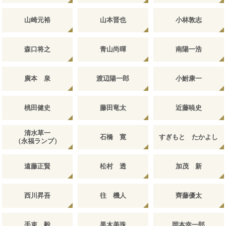
山崎元裕
山本晋也
小林敦志
森口将之
青山尚暉
南陽一浩
廣本 泉
渡辺陽一郎
小鮒康一
桃田健史
藤田竜太
近藤暁史
清水草一
石橋 寛
すぎもと たかよし
（永福ランプ）
遠藤正賢
松村 透
加茂 新
西川昇吾
往 機人
齊藤優太
手束 毅
黒木美珠
岡本幸一郎