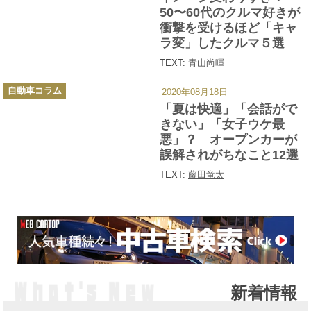
ー
50〜60代のクルマ好きが
衝撃を受けるほど「キャ
ラ変」したクルマ５選
TEXT:
青山尚暉
カ
自動車コラム
2020年08月18日
テ
ゴ
「夏は快適」「会話がで
リ
ー
きない」「女子ウケ最
悪」？ オープンカーが
誤解されがちなこと12選
TEXT:
藤田竜太
新着情報