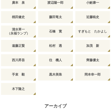
廣本 泉
渡辺陽一郎
小鮒康一
桃田健史
藤田竜太
近藤暁史
清水草一
石橋 寛
すぎもと たかよし
（永福ランプ）
遠藤正賢
松村 透
加茂 新
西川昇吾
往 機人
齊藤優太
手束 毅
黒木美珠
岡本幸一郎
木下隆之
アーカイブ