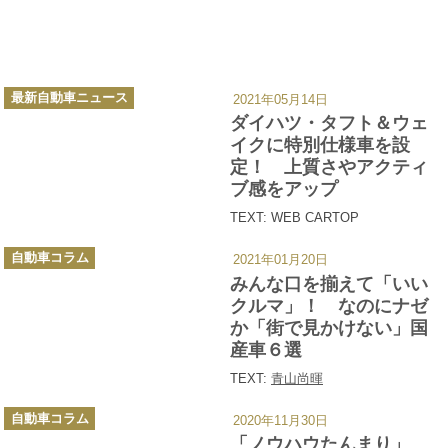
カ
最新自動車ニュース
2021年05月14日
テ
ゴ
ダイハツ・タフト＆ウェ
リ
ー
イクに特別仕様車を設
定！ 上質さやアクティ
ブ感をアップ
TEXT: WEB CARTOP
カ
自動車コラム
2021年01月20日
テ
ゴ
みんな口を揃えて「いい
リ
ー
クルマ」！ なのにナゼ
か「街で見かけない」国
産車６選
TEXT:
青山尚暉
カ
自動車コラム
2020年11月30日
テ
ゴ
「ノウハウたんまり」
リ