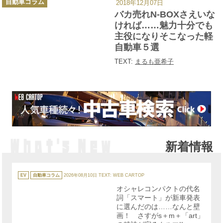
自動車コラム
2018年12月07日
テ
ゴ
バカ売れN-BOXさえいな
リ
ー
ければ……魅力十分でも
主役になりそこなった軽
自動車５選
TEXT:
まるも亜希子
新着情報
カ
テ
EV
自動車コラム
2026年08月10日
TEXT: WEB CARTOP
ゴ
リ
オシャレコンパクトの代名
ー
詞「スマート」が新車発表
に選んだのは……なんと壁
画！ さすがs＋m＋「art」