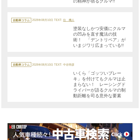
の精神が宿るクルマ!!
カ
テ
自動車コラム
2026年08月10日
TEXT:
往 機人
ゴ
リ
塗装なしかつ安価にクルマ
ー
の凹みを直す魔法の技
術！ 「デントリペア」が
いまジワリ広まっている!!
カ
テ
自動車コラム
2026年08月10日
TEXT: 中谷明彦
ゴ
リ
いくら「ゴッツいブレー
ー
キ」を付けてもクルマは止
まらない！ レーシングド
ライバーが語るクルマの制
動距離を司る意外な要素