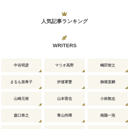
人気記事ランキング
WRITERS
中谷明彦
マリオ高野
嶋田智之
まるも亜希子
伊達軍曹
御堀直嗣
山崎元裕
山本晋也
小林敦志
森口将之
青山尚暉
南陽一浩