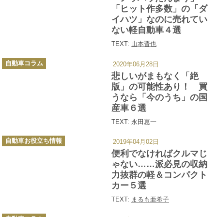
ー
「ヒット作多数」の「ダ
イハツ」なのに売れてい
ない軽自動車４選
TEXT:
山本晋也
カ
自動車コラム
2020年06月28日
テ
ゴ
悲しいがまもなく「絶
リ
ー
版」の可能性あり！ 買
うなら「今のうち」の国
産車６選
TEXT: 永田恵一
カ
自動車お役立ち情報
2019年04月02日
テ
ゴ
便利でなければクルマじ
リ
ー
ゃない……派必見の収納
力抜群の軽＆コンパクト
カー５選
TEXT:
まるも亜希子
カ