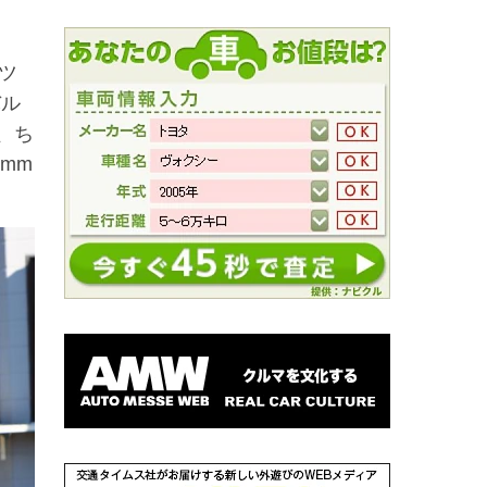
ツ
バル
、ち
mm