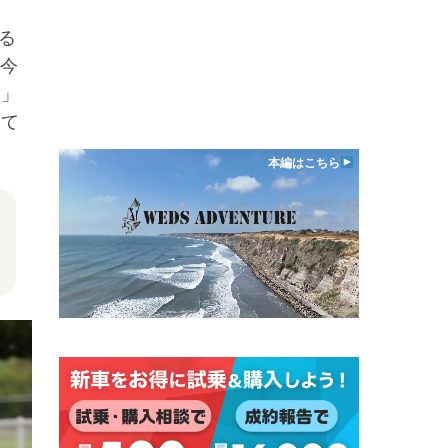
て
る
は今
う」
って
本編はこちら