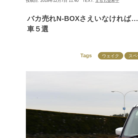
投稿日: 2018年12月7日 11:40
TEXT:
まるも亜希子
バカ売れN-BOXさえいなければ
車５選
Tags
ウェイク
スペ