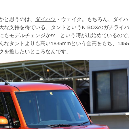
かと思うのは、
ダイハツ
・ウェイク。もちろん、ダイハ
な支持を得ている、タントというN-BOXのガチライ
にもモデルチェンジか!? という噂が出始めているので
タントよりも高い1835mmという全高をもち、1455
クを推したいところなんです。