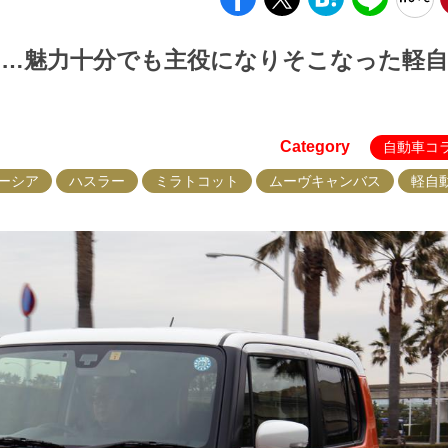
……魅力十分でも主役になりそこなった軽
Category
自動車コ
ーシア
ハスラー
ミラトコット
ムーヴキャンバス
軽自