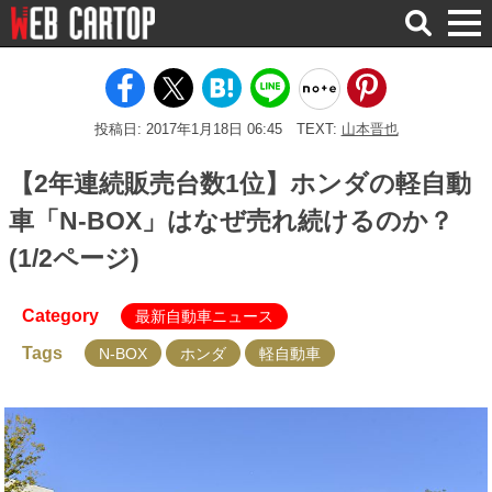
検
索
投稿日: 2017年1月18日 06:45
TEXT:
山本晋也
【2年連続販売台数1位】ホンダの軽自動
車「N-BOX」はなぜ売れ続けるのか？
(1/2ページ)
Category
最新自動車ニュース
Tags
N-BOX
ホンダ
軽自動車