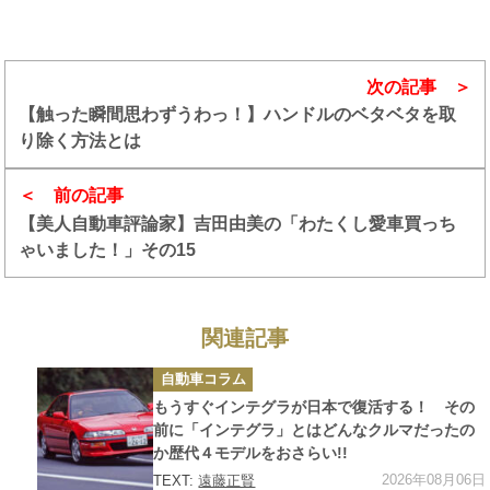
次の記事
【触った瞬間思わずうわっ！】ハンドルのベタベタを取
り除く方法とは
前の記事
【美人自動車評論家】吉田由美の「わたくし愛車買っち
ゃいました！」その15
関連記事
カ
自動車コラム
テ
ゴ
もうすぐインテグラが日本で復活する！ その
リ
ー
前に「インテグラ」とはどんなクルマだったの
か歴代４モデルをおさらい!!
2026年08月06日
TEXT:
遠藤正賢