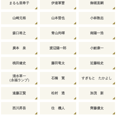
まるも亜希子
伊達軍曹
御堀直嗣
山崎元裕
山本晋也
小林敦志
森口将之
青山尚暉
南陽一浩
廣本 泉
渡辺陽一郎
小鮒康一
桃田健史
藤田竜太
近藤暁史
清水草一
石橋 寛
すぎもと たかよし
（永福ランプ）
遠藤正賢
松村 透
加茂 新
西川昇吾
往 機人
齊藤優太