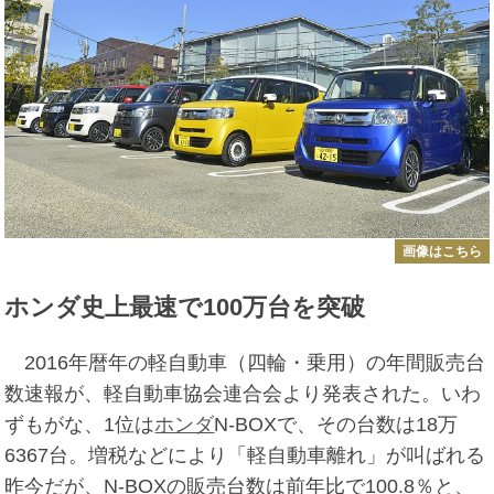
画像はこちら
ホンダ史上最速で100万台を突破
2016年暦年の軽自動車（四輪・乗用）の年間販売台
数速報が、軽自動車協会連合会より発表された。いわ
ずもがな、1位は
ホンダ
N-BOXで、その台数は18万
6367台。増税などにより「軽自動車離れ」が叫ばれる
昨今だが、N-BOXの販売台数は前年比で100.8％と、