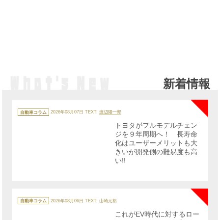
新着情報
NE
カ
テ
自動車コラム
2026年08月07日
TEXT:
渡辺陽一郎
ゴ
リ
トヨタがフルモデルチェン
ー
ジを９年周期へ！ 長寿命
化はユーザーメリットも大
きいが開発側の難易度も高
い!!
NE
カ
テ
自動車コラム
2026年08月06日
TEXT: 山崎元裕
ゴ
リ
これがEV時代に対するロー
ー