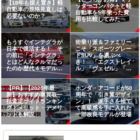
【18年も据え置き】軽
ッターコンパクトと軽
自動車の規格見直しは
自動車を5年乗った費
必要ないのか？
用を比較してみた
もうすぐインテグラが
街乗り派＆ファミリー
日本で復活する！ そ
こそ「スポーツグレー
の前に「インテグラ」
ドSUV」を選ぶべ
とはどんなクルマだっ
き！ 「エクストレイ
たのか歴代４モデルを
ル」「ヴェゼル」「カ
おさらい!!
ローラクロス」「ヤリ
スクロス」を比較試乗
してわかった本当の価
【PR】【2026年最
ホンダ・アコードが50
値!!
新】おすすめ車買取一
周年で「引き算デザイ
括査定サイトランキン
ン」！ 派手さを捨て
グ｜メリット・デメリ
て高級感を手に入れた
ットも解説
一部改良モデルが登場