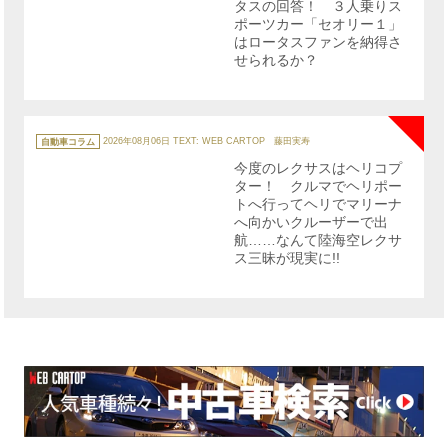
タスの回答！ ３人乗りス
ポーツカー「セオリー１」
はロータスファンを納得さ
せられるか？
NE
カ
テ
自動車コラム
2026年08月06日
TEXT: WEB CARTOP 藤田実寿
ゴ
リ
今度のレクサスはヘリコプ
ー
ター！ クルマでヘリポー
トへ行ってヘリでマリーナ
へ向かいクルーザーで出
航……なんて陸海空レクサ
ス三昧が現実に!!