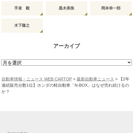
手束 毅
黒木美珠
岡本幸一郎
木下隆之
アーカイブ
ア
ー
カ
自動車情報・ニュース WEB CARTOP
>
最新自動車ニュース
>
【2年
イ
連続販売台数1位】ホンダの軽自動車「N-BOX」はなぜ売れ続けるの
ブ
か？