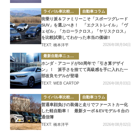
カ
ライバル車比較テスト
自動車コラム
テ
ゴ
街乗り派＆ファミリーこそ「スポーツグレード
リ
ー
SUV」を選ぶべき！ 「エクストレイル」「ヴ
ェゼル」「カローラクロス」「ヤリスクロス」
を比較試乗してわかった本当の価値!!
2026年08月04日
TEXT: 橋本洋平
カ
最新自動車ニュース
テ
ゴ
ホンダ・アコードが50周年で「引き算デザイ
リ
ー
ン」！ 派手さを捨てて高級感を手に入れた一
部改良モデルが登場
2026年08月03日
TEXT: WEB CARTOP
カ
ライバル車比較テスト
自動車コラム
テ
ゴ
普通車顔負けの装備と走りでファーストカー化
リ
ー
した軽自動車！ 最新ターボ＆EVモデル６台の
通信簿
2026年08月02日
TEXT: 橋本洋平