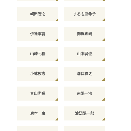
嶋田智之
まるも亜希子
伊達軍曹
御堀直嗣
山崎元裕
山本晋也
小林敦志
森口将之
青山尚暉
南陽一浩
廣本 泉
渡辺陽一郎