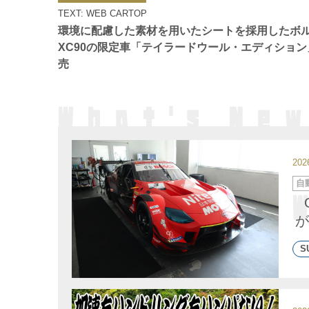
ゴ
TEXT: WEB CARTOP
リ
ー
環境に配慮した素材を用いたシートを採用したボ
XC90の限定車「テイラードウール・エディション
売
20
カ
自
テ
ゴ
リ
ー
が
S