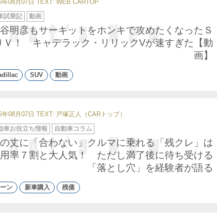
26年08月07日
TEXT: WEB CARTOP
車試乗記
動画
谷明彦もサーキットをホンキで攻めたくなったＳ
ＵＶ！ キャデラック・リリックVが速すぎた【動
画】
dillac
SUV
動画
26年08月07日
TEXT: 戸塚正人（CARトップ）
動車お役立ち情報
自動車コラム
の丈に「合わない」クルマに乗れる「残クレ」は
用率７割と大人気！ ただし満了後に待ち受ける
「落とし穴」を経験者が語る
ーン
新車購入
残価