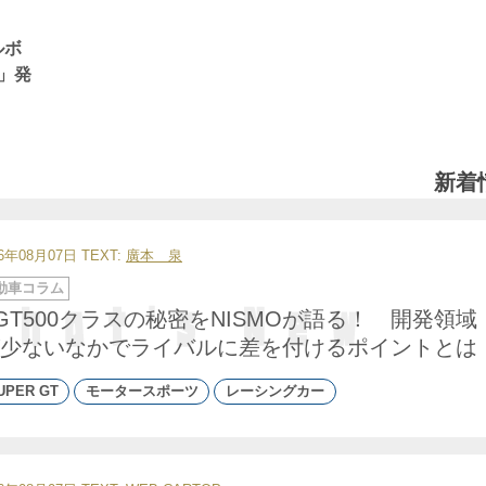
ルボ
」発
新着
26年08月07日
TEXT:
廣本 泉
動車コラム
GT500クラスの秘密をNISMOが語る！ 開発領域
少ないなかでライバルに差を付けるポイントとは
UPER GT
モータースポーツ
レーシングカー