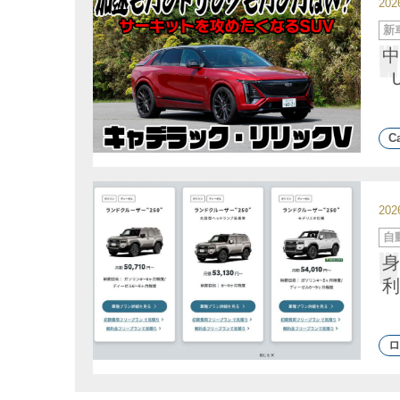
20
カ
新
テ
ゴ
中
リ
ー
Ca
20
カ
自
テ
ゴ
身
リ
ー
利
ロ