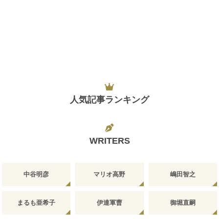
人気記事ランキング
WRITERS
中谷明彦
マリオ高野
嶋田智之
まるも亜希子
伊達軍曹
御堀直嗣