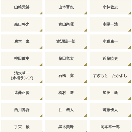
山崎元裕
山本晋也
小林敦志
森口将之
青山尚暉
南陽一浩
廣本 泉
渡辺陽一郎
小鮒康一
桃田健史
藤田竜太
近藤暁史
清水草一
石橋 寛
すぎもと たかよし
（永福ランプ）
遠藤正賢
松村 透
加茂 新
西川昇吾
往 機人
齊藤優太
手束 毅
黒木美珠
岡本幸一郎