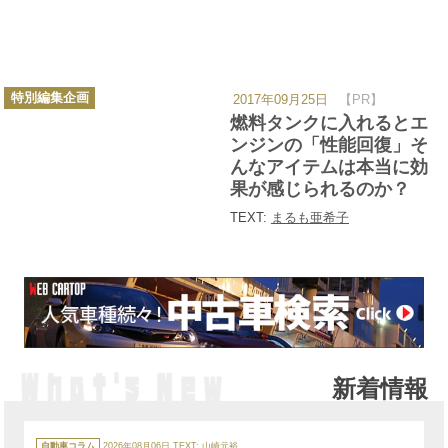
カ
特別編集企画
2017年09月25日
【PR】
テ
ゴ
燃料タンクに入れるとエ
リ
ー
ンジンの「性能回復」そ
んなアイテムは本当に効
果が感じられるのか？
TEXT:
まるも亜希子
新着情報
カ
テ
自動車コラム
2026年08月06日
TEXT: 山崎元裕