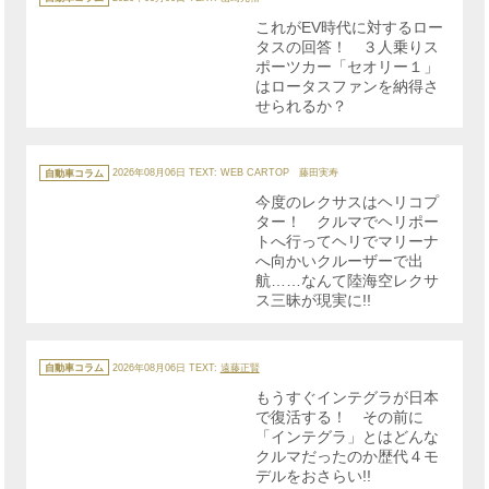
ゴ
リ
これがEV時代に対するロー
ー
タスの回答！ ３人乗りス
ポーツカー「セオリー１」
はロータスファンを納得さ
せられるか？
カ
テ
自動車コラム
2026年08月06日
TEXT: WEB CARTOP 藤田実寿
ゴ
リ
今度のレクサスはヘリコプ
ー
ター！ クルマでヘリポー
トへ行ってヘリでマリーナ
へ向かいクルーザーで出
航……なんて陸海空レクサ
ス三昧が現実に!!
カ
テ
自動車コラム
2026年08月06日
TEXT:
遠藤正賢
ゴ
リ
もうすぐインテグラが日本
ー
で復活する！ その前に
「インテグラ」とはどんな
クルマだったのか歴代４モ
デルをおさらい!!