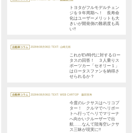
ゴ
リ
トヨタがフルモデルチェン
ー
ジを９年周期へ！ 長寿命
化はユーザーメリットも大
きいが開発側の難易度も高
い!!
カ
テ
自動車コラム
2026年08月06日
TEXT: 山崎元裕
ゴ
リ
これがEV時代に対するロー
ー
タスの回答！ ３人乗りス
ポーツカー「セオリー１」
はロータスファンを納得さ
せられるか？
カ
テ
自動車コラム
2026年08月06日
TEXT: WEB CARTOP 藤田実寿
ゴ
リ
今度のレクサスはヘリコプ
ー
ター！ クルマでヘリポー
トへ行ってヘリでマリーナ
へ向かいクルーザーで出
航……なんて陸海空レクサ
ス三昧が現実に!!