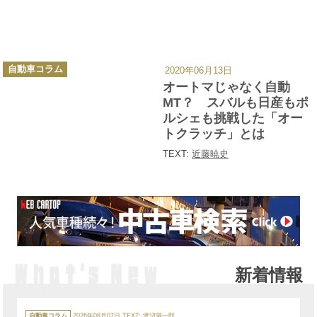
カ
自動車コラム
2020年06月13日
テ
ゴ
オートマじゃなく自動
リ
ー
MT？ スバルも日産もポ
ルシェも挑戦した「オー
トクラッチ」とは
TEXT:
近藤暁史
新着情報
カ
テ
自動車コラム
2026年08月07日
TEXT:
渡辺陽一郎