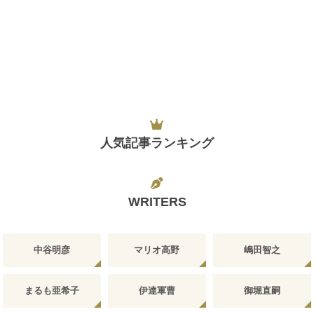
人気記事ランキング
WRITERS
中谷明彦
マリオ高野
嶋田智之
まるも亜希子
伊達軍曹
御堀直嗣