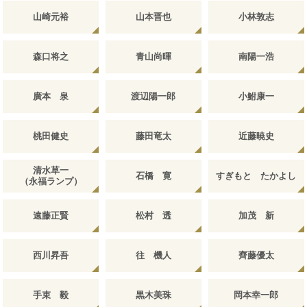
山崎元裕
山本晋也
小林敦志
森口将之
青山尚暉
南陽一浩
廣本 泉
渡辺陽一郎
小鮒康一
桃田健史
藤田竜太
近藤暁史
清水草一
石橋 寛
すぎもと たかよし
（永福ランプ）
遠藤正賢
松村 透
加茂 新
西川昇吾
往 機人
齊藤優太
手束 毅
黒木美珠
岡本幸一郎