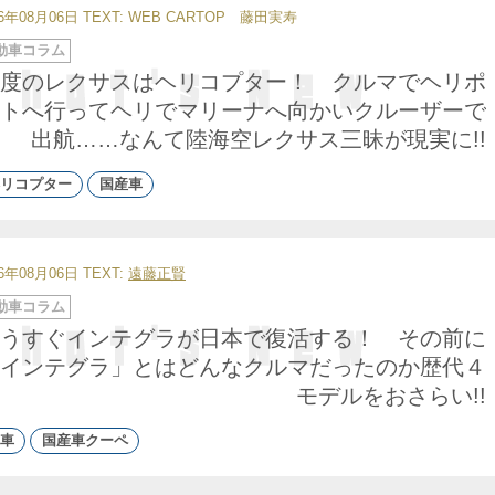
26年08月06日
TEXT: WEB CARTOP 藤田実寿
動車コラム
度のレクサスはヘリコプター！ クルマでヘリポ
トへ行ってヘリでマリーナへ向かいクルーザーで
出航……なんて陸海空レクサス三昧が現実に!!
リコプター
国産車
26年08月06日
TEXT:
遠藤正賢
動車コラム
うすぐインテグラが日本で復活する！ その前に
インテグラ」とはどんなクルマだったのか歴代４
モデルをおさらい!!
車
国産車クーペ