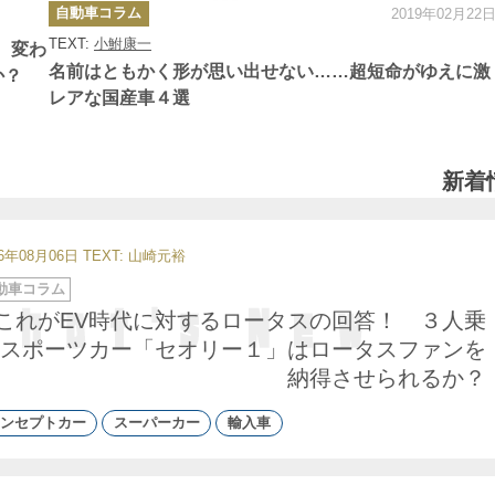
カ
自動車コラム
2019年02月22
テ
ゴ
TEXT:
小鮒康一
リ
 変わ
ー
名前はともかく形が思い出せない……超短命がゆえに激
か？
レアな国産車４選
新着
26年08月06日
TEXT: 山崎元裕
動車コラム
これがEV時代に対するロータスの回答！ ３人乗
スポーツカー「セオリー１」はロータスファンを
納得させられるか？
ンセプトカー
スーパーカー
輸入車