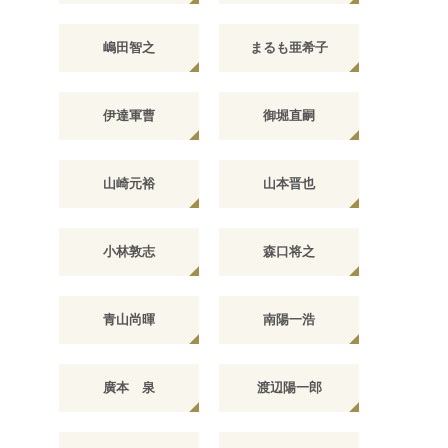
嶋田智之
まるも亜希子
伊達軍曹
御堀直嗣
山崎元裕
山本晋也
小林敦志
森口将之
青山尚暉
南陽一浩
廣本 泉
渡辺陽一郎