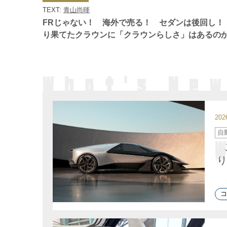
ゴ
TEXT:
青山尚暉
リ
ー
FRじゃない！ 海外で売る！ セダンは後回し！
り果てたクラウンに「クラウンらしさ」はあるの
20
カ
自
テ
ゴ
リ
ー
り
コ