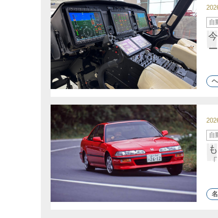
20
カ
自
テ
ゴ
今
リ
ー
ー
ヘ
20
カ
自
テ
ゴ
も
リ
ー
「
名