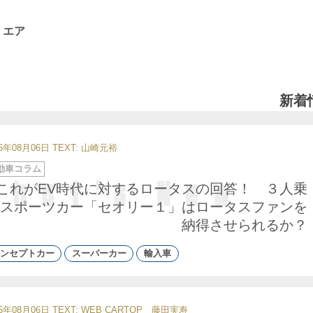
 エア
新着
26年08月06日
TEXT: 山崎元裕
動車コラム
これがEV時代に対するロータスの回答！ ３人乗
スポーツカー「セオリー１」はロータスファンを
納得させられるか？
ンセプトカー
スーパーカー
輸入車
26年08月06日
TEXT: WEB CARTOP 藤田実寿