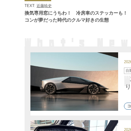
ゴ
TEXT:
近藤暁史
リ
ー
換気専用窓にうちわ！ 冷房車のステッカーも！
コンが夢だった時代のクルマ好きの生態
20
カ
自
テ
ゴ
リ
ー
り
コ
20