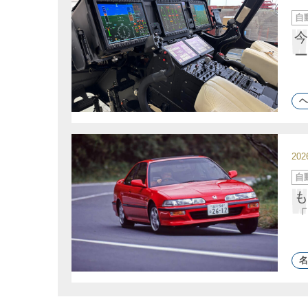
カ
自
テ
ゴ
今
リ
ー
ー
ヘ
20
カ
自
テ
ゴ
も
リ
ー
「
名