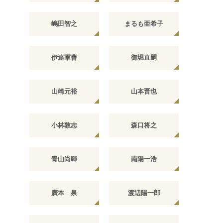
嶋田智之
まるも亜希子
伊達軍曹
御堀直嗣
山崎元裕
山本晋也
小林敦志
森口将之
青山尚暉
南陽一浩
廣本 泉
渡辺陽一郎