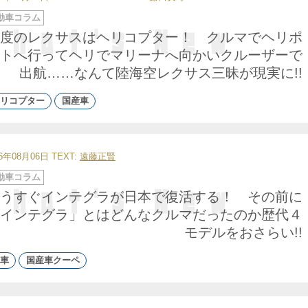
動車コラム
度のレクサスはヘリコプター！ クルマでヘリポ
トへ行ってヘリでマリーナへ向かいクルーザーで
出航……なんて陸海空レクサス三昧が現実に!!
リコプター
国産車
26年08月06日
TEXT:
遠藤正賢
動車コラム
うすぐインテグラが日本で復活する！ その前に
インテグラ」とはどんなクルマだったのか歴代４
モデルをおさらい!!
車
国産車クーペ