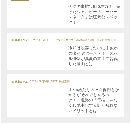
ゴ
リ
今度の毒蛇は830馬力！ 蘇
ー
ったシェルビー「スーパー
スネーク」は狂暴なスペッ
ク!!
カ
テ
自動車イベント・カーイベント
モータースポーツ
2026年08月08日
TEXT: 雪岡直樹
ゴ
リ
冷却は改善したのにまさか
ー
のタイヤバースト！ スバ
ルBRZが真夏の富士で苦戦
した理由とは
カ
テ
自動車コラム
2026年08月08日
TEXT:
御堀直嗣
ゴ
リ
１kmあたり３〜５億円もか
ー
かるがそれでもやるべ
き！ 道路の「電柱」をな
くし地中化する計り知れな
いメリットとは