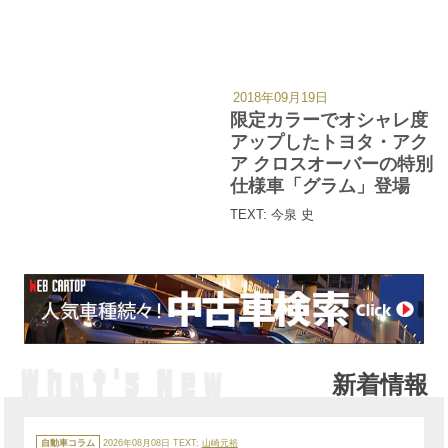
2018年09月19日
カ
テ
限定カラーでオシャレ度
ゴ
リ
アップしたトヨタ・アク
ー
ア クロスオーバーの特別
仕様車「グラム」登場
TEXT: 今泉 史
新着情報
カ
テ
自動車コラム
2026年08月08日
TEXT:
山崎元裕