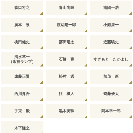
森口将之
青山尚暉
南陽一浩
廣本 泉
渡辺陽一郎
小鮒康一
桃田健史
藤田竜太
近藤暁史
清水草一
石橋 寛
すぎもと たかよし
（永福ランプ）
遠藤正賢
松村 透
加茂 新
西川昇吾
往 機人
齊藤優太
手束 毅
黒木美珠
岡本幸一郎
木下隆之