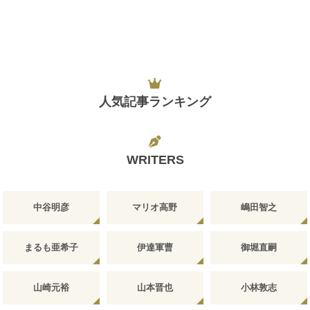
人気記事ランキング
WRITERS
中谷明彦
マリオ高野
嶋田智之
まるも亜希子
伊達軍曹
御堀直嗣
山崎元裕
山本晋也
小林敦志