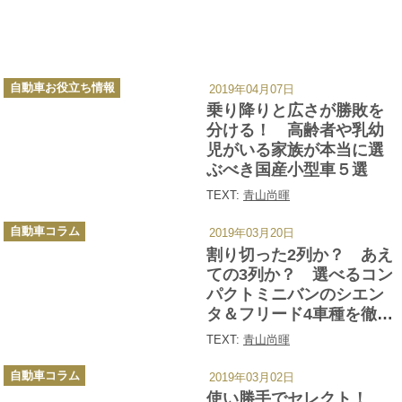
カ
自動車お役立ち情報
2019年04月07日
テ
ゴ
乗り降りと広さが勝敗を
リ
ー
分ける！ 高齢者や乳幼
児がいる家族が本当に選
ぶべき国産小型車５選
TEXT:
青山尚暉
カ
自動車コラム
2019年03月20日
テ
ゴ
割り切った2列か？ あえ
リ
ー
ての3列か？ 選べるコン
パクトミニバンのシエン
タ＆フリード4車種を徹底
比較
TEXT:
青山尚暉
カ
自動車コラム
2019年03月02日
テ
ゴ
使い勝手でセレクト！
リ