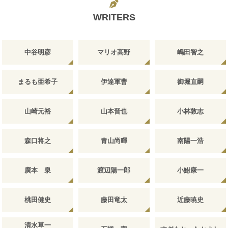
WRITERS
中谷明彦
マリオ高野
嶋田智之
まるも亜希子
伊達軍曹
御堀直嗣
山崎元裕
山本晋也
小林敦志
森口将之
青山尚暉
南陽一浩
廣本 泉
渡辺陽一郎
小鮒康一
桃田健史
藤田竜太
近藤暁史
清水草一