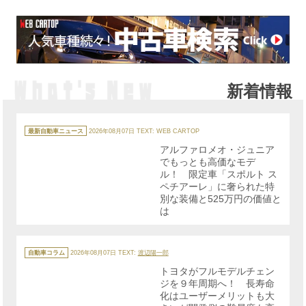
新着情報
カ
テ
最新自動車ニュース
2026年08月07日
TEXT: WEB CARTOP
ゴ
リ
アルファロメオ・ジュニア
ー
でもっとも高価なモデ
ル！ 限定車「スポルト ス
ペチアーレ」に奢られた特
別な装備と525万円の価値と
は
カ
テ
自動車コラム
2026年08月07日
TEXT:
渡辺陽一郎
ゴ
リ
トヨタがフルモデルチェン
ー
ジを９年周期へ！ 長寿命
化はユーザーメリットも大