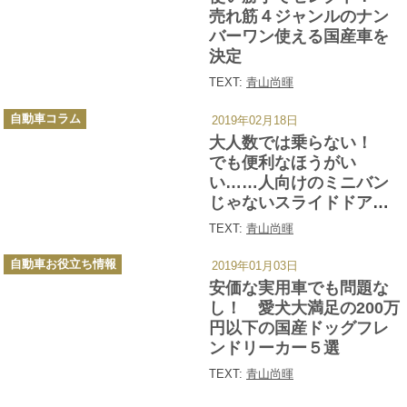
ー
売れ筋４ジャンルのナン
バーワン使える国産車を
決定
TEXT:
青山尚暉
カ
自動車コラム
2019年02月18日
テ
ゴ
大人数では乗らない！
リ
ー
でも便利なほうがい
い……人向けのミニバン
じゃないスライドドア車
５＋１選
TEXT:
青山尚暉
カ
自動車お役立ち情報
2019年01月03日
テ
ゴ
安価な実用車でも問題な
リ
ー
し！ 愛犬大満足の200万
円以下の国産ドッグフレ
ンドリーカー５選
TEXT:
青山尚暉