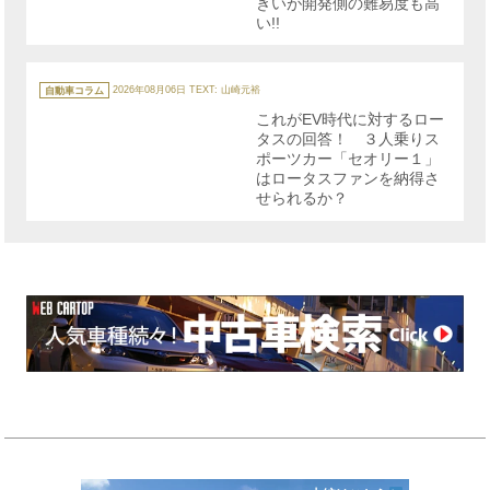
きいが開発側の難易度も高
い!!
カ
テ
自動車コラム
2026年08月06日
TEXT: 山崎元裕
ゴ
リ
これがEV時代に対するロー
ー
タスの回答！ ３人乗りス
ポーツカー「セオリー１」
はロータスファンを納得さ
せられるか？