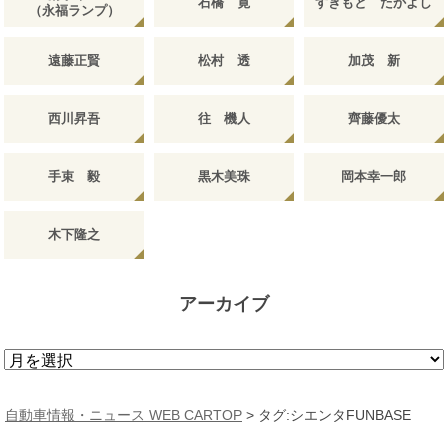
石橋 寛
すぎもと たかよし
（永福ランプ）
遠藤正賢
松村 透
加茂 新
西川昇吾
往 機人
齊藤優太
手束 毅
黒木美珠
岡本幸一郎
木下隆之
アーカイブ
ア
ー
カ
自動車情報・ニュース WEB CARTOP
>
タグ:シエンタFUNBASE
イ