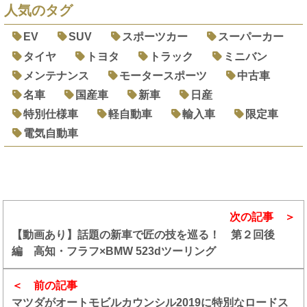
人気のタグ
EV
SUV
スポーツカー
スーパーカー
タイヤ
トヨタ
トラック
ミニバン
メンテナンス
モータースポーツ
中古車
名車
国産車
新車
日産
特別仕様車
軽自動車
輸入車
限定車
電気自動車
次の記事
【動画あり】話題の新車で匠の技を巡る！ 第２回後
編 高知・フラフ×BMW 523dツーリング
前の記事
マツダがオートモビルカウンシル2019に特別なロードス