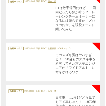
テ
自動車コラム
2026年08月09日
TEXT:
廣本 泉
ゴ
リ
F1は数千億円だけど……国
ー
内だったら夢が叶う？ レ
ーシングチームオーナーに
なるには幾ら必要か「ズバ
リのお金」を現役チームに
聞いてみた
NE
カ
テ
自動車コラム
2026年08月09日
TEXT: 立花義鷹（CARトップ）
ゴ
リ
このスズキ愛はヤバすぎ
ー
る！ 50台ものスズキ車を
所有してきた京大卒エンジ
ニアが「ワイドアルト」に
命をかけるワケ
NE
カ
テ
自動車コラム
2026年08月09日
TEXT:
石橋 寛
ゴ
リ
日本車……だけどどう見て
ー
もアメ車じゃん！ 1970年