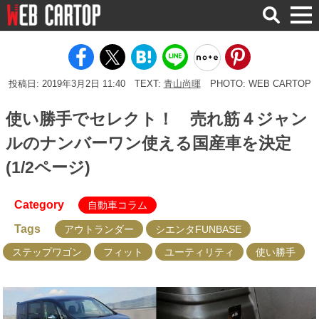
検
索
投稿日: 2019年3月2日 11:40
TEXT:
青山尚暉
PHOTO: WEB CARTOP
使い勝手でセレクト！ 売れ筋４ジャン
ルのナンバーワン使える国産車を決定
(1/2ページ)
Category
自動車コラム
Tags
アウトランダー
シエンタFUNBASE
ステップワゴン
フィット
ユーティリティ
使い勝手