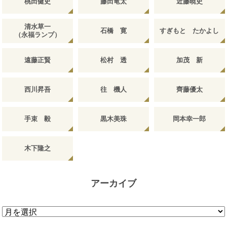
桃田健史
藤田竜太
近藤暁史
清水草一
石橋 寛
すぎもと たかよし
（永福ランプ）
遠藤正賢
松村 透
加茂 新
西川昇吾
往 機人
齊藤優太
手束 毅
黒木美珠
岡本幸一郎
木下隆之
アーカイブ
ア
ー