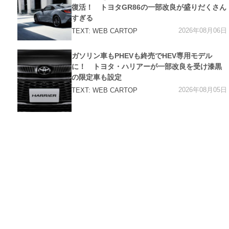
ー
復活！ トヨタGR86の一部改良が盛りだくさん
すぎる
2026年08月06日
TEXT: WEB CARTOP
カ
ガソリン車もPHEVも終売でHEV専用モデル
テ
ゴ
に！ トヨタ・ハリアーが一部改良を受け漆黒
リ
の限定車も設定
ー
2026年08月05日
TEXT: WEB CARTOP