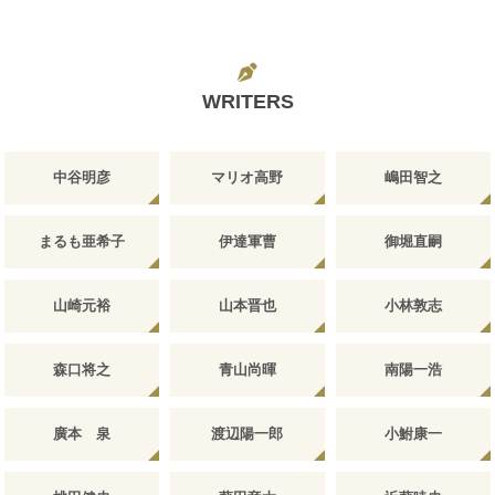
WRITERS
中谷明彦
マリオ高野
嶋田智之
まるも亜希子
伊達軍曹
御堀直嗣
山崎元裕
山本晋也
小林敦志
森口将之
青山尚暉
南陽一浩
廣本 泉
渡辺陽一郎
小鮒康一