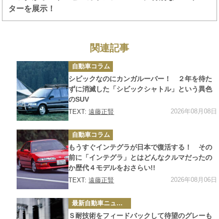
ターを展示！
関連記事
カ
自動車コラム
テ
ゴ
シビックなのにカンガルーバー！ ２年を待た
リ
ー
ずに消滅した「シビックシャトル」という異色
のSUV
2026年08月08日
TEXT:
遠藤正賢
カ
自動車コラム
テ
ゴ
もうすぐインテグラが日本で復活する！ その
リ
ー
前に「インテグラ」とはどんなクルマだったの
か歴代４モデルをおさらい!!
2026年08月06日
TEXT:
遠藤正賢
カ
最新自動車ニュース
テ
ゴ
Ｓ耐技術をフィードバックして待望のグレーも
リ