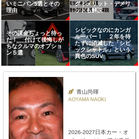
いミニバン5選とその
グ｜メリット・デメリ
理由
ットも解説
シビックなのにカンガ
その課金ちょっと待っ
ルーバー！ ２年を待
た！ 付けて後悔しが
たずに消滅した「シビ
ちなクルマのオプショ
ックシャトル」という
ン５選
異色のSUV
青山尚暉
AOYAMA NAOKI
2026-2027日本カー・オ