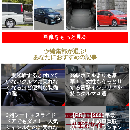
画像をもっと見る
編集部が選ぶ!
あなたにおすすめの記事
一度経験すると付いて
高級ホテルよりも豪
いないクルマに乗れな
華！ 女性もうっとり
くなるほど便利な装備
する衝撃インテリアを
11選
持つクルマ４選
3列シート＋スライド
【PR】【2026年最
ドアでもダメ！ 人気
新】おすすめ車買取一
ジャンルなのに売れな
括査定サイトランキン